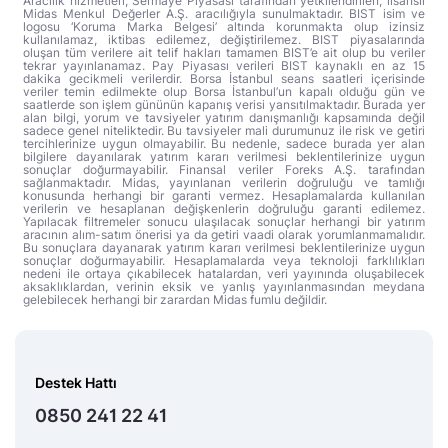
Aracılık hizmetleri, Sermaye Piyasası tarafından yetkilendirilen, lisanslı
Midas Menkul Değerler A.Ş. aracılığıyla sunulmaktadır. BIST isim ve
logosu ‘Koruma Marka Belgesi’ altında korunmakta olup izinsiz
kullanılamaz, iktibas edilemez, değiştirilemez. BIST piyasalarında
oluşan tüm verilere ait telif hakları tamamen BIST’e ait olup bu veriler
tekrar yayınlanamaz. Pay Piyasası verileri BIST kaynaklı en az 15
dakika gecikmeli verilerdir. Borsa İstanbul seans saatleri içerisinde
veriler temin edilmekte olup Borsa İstanbul’un kapalı olduğu gün ve
saatlerde son işlem gününün kapanış verisi yansıtılmaktadır. Burada yer
alan bilgi, yorum ve tavsiyeler yatırım danışmanlığı kapsamında değil
sadece genel niteliktedir. Bu tavsiyeler mali durumunuz ile risk ve getiri
tercihlerinize uygun olmayabilir. Bu nedenle, sadece burada yer alan
bilgilere dayanılarak yatırım kararı verilmesi beklentilerinize uygun
sonuçlar doğurmayabilir. Finansal veriler Foreks A.Ş. tarafından
sağlanmaktadır. Midas, yayınlanan verilerin doğruluğu ve tamlığı
konusunda herhangi bir garanti vermez. Hesaplamalarda kullanılan
verilerin ve hesaplanan değişkenlerin doğruluğu garanti edilemez.
Yapılacak filtremeler sonucu ulaşılacak sonuçlar herhangi bir yatırım
aracının alım-satım önerisi ya da getiri vaadi olarak yorumlanmamalıdır.
Bu sonuçlara dayanarak yatırım kararı verilmesi beklentilerinize uygun
sonuçlar doğurmayabilir. Hesaplamalarda veya teknoloji farklılıkları
nedeni ile ortaya çıkabilecek hatalardan, veri yayınında oluşabilecek
aksaklıklardan, verinin eksik ve yanlış yayınlanmasından meydana
gelebilecek herhangi bir zarardan Midas fumlu değildir.
Destek Hattı
0850 241 22 41