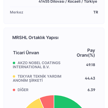
Merkez
TR
MRSHL Ortaklık Yapısı
Pay
Ticari Ünvan
Oranı(%)
AKZO NOBEL COATINGS
49.18
INTERNATIONAL B.V.
TEKYAR TEKNİK YARDIM
44.43
ANONİM ŞİRKETİ
DİĞER
6.39