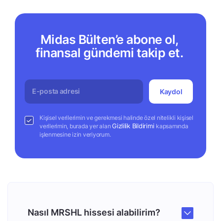
Midas Bülten’e abone ol,
finansal gündemi takip et.
Kaydol
Kişisel verilerimin ve gerekmesi halinde özel nitelikli kişisel
Gizlilik Bildirimi
verilerimin, burada yer alan
kapsamında
işlenmesine izin veriyorum.
Nasıl MRSHL hissesi alabilirim?