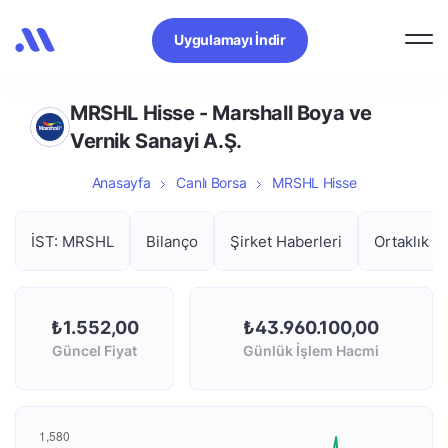
Uygulamayı İndir
MRSHL Hisse - Marshall Boya ve
Vernik Sanayi A.Ş.
Anasayfa
Canlı Borsa
MRSHL Hisse
İST: MRSHL
Bilanço
Şirket Haberleri
Ortaklık Y
₺1.552,00
₺43.960.100,00
Güncel Fiyat
Günlük İşlem Hacmi