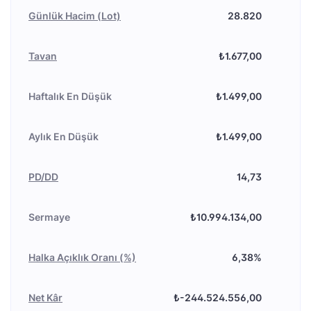
Günlük Hacim (Lot)
28.820
Tavan
₺1.677,00
Haftalık En Düşük
₺1.499,00
Aylık En Düşük
₺1.499,00
PD/DD
14,73
Sermaye
₺10.994.134,00
Halka Açıklık Oranı (%)
6,38%
Net Kâr
₺-244.524.556,00