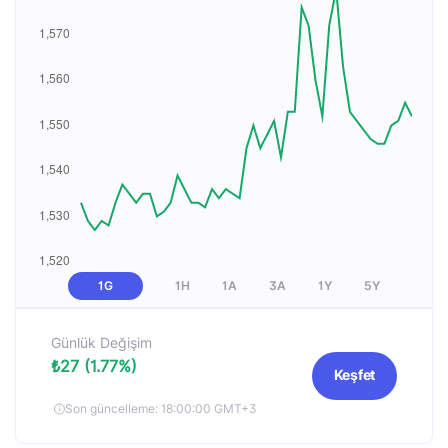
1G
1H
1A
3A
1Y
5Y
Günlük Değişim
₺27 (1.77%)
Keşfet
Son güncelleme: 18:00:00 GMT+3