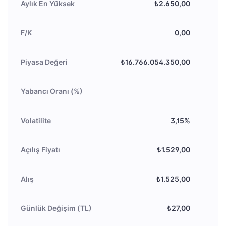
Aylık En Yüksek
₺2.650,00
F/K
0,00
Piyasa Değeri
₺16.766.054.350,00
Yabancı Oranı (%)
Volatilite
3,15%
Açılış Fiyatı
₺1.529,00
Alış
₺1.525,00
Günlük Değişim (TL)
₺27,00