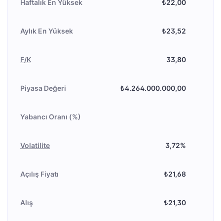
Haftalık En Yüksek
₺22,00
Aylık En Yüksek
₺23,52
F/K
33,80
Piyasa Değeri
₺4.264.000.000,00
Yabancı Oranı (%)
Volatilite
3,72%
Açılış Fiyatı
₺21,68
Alış
₺21,30