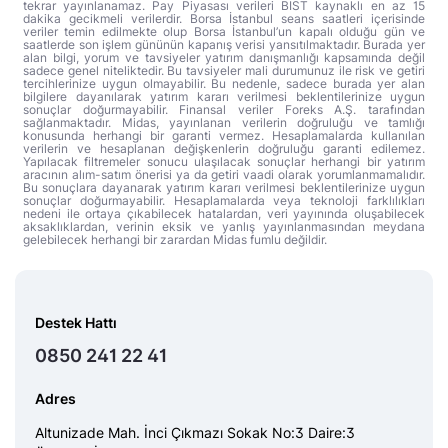
tekrar yayınlanamaz. Pay Piyasası verileri BIST kaynaklı en az 15
dakika gecikmeli verilerdir. Borsa İstanbul seans saatleri içerisinde
veriler temin edilmekte olup Borsa İstanbul’un kapalı olduğu gün ve
saatlerde son işlem gününün kapanış verisi yansıtılmaktadır. Burada yer
alan bilgi, yorum ve tavsiyeler yatırım danışmanlığı kapsamında değil
sadece genel niteliktedir. Bu tavsiyeler mali durumunuz ile risk ve getiri
tercihlerinize uygun olmayabilir. Bu nedenle, sadece burada yer alan
bilgilere dayanılarak yatırım kararı verilmesi beklentilerinize uygun
sonuçlar doğurmayabilir. Finansal veriler Foreks A.Ş. tarafından
sağlanmaktadır. Midas, yayınlanan verilerin doğruluğu ve tamlığı
konusunda herhangi bir garanti vermez. Hesaplamalarda kullanılan
verilerin ve hesaplanan değişkenlerin doğruluğu garanti edilemez.
Yapılacak filtremeler sonucu ulaşılacak sonuçlar herhangi bir yatırım
aracının alım-satım önerisi ya da getiri vaadi olarak yorumlanmamalıdır.
Bu sonuçlara dayanarak yatırım kararı verilmesi beklentilerinize uygun
sonuçlar doğurmayabilir. Hesaplamalarda veya teknoloji farklılıkları
nedeni ile ortaya çıkabilecek hatalardan, veri yayınında oluşabilecek
aksaklıklardan, verinin eksik ve yanlış yayınlanmasından meydana
gelebilecek herhangi bir zarardan Midas fumlu değildir.
Destek Hattı
0850 241 22 41
Adres
Altunizade Mah. İnci Çıkmazı Sokak No:3 Daire:3