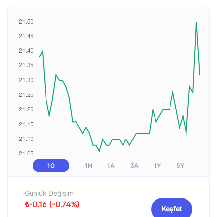
1G
1H
1A
3A
1Y
5Y
Günlük Değişim
₺-0.16 (-0.74%)
Keşfet