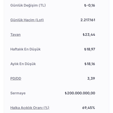
Günlük Değişim (TL)
₺-0,16
Günlük Hacim (Lot)
2.217.161
Tavan
₺23,44
Haftalık En Düşük
₺18,97
Aylık En Düşük
₺18,16
PD/DD
3,39
Sermaye
₺200.000.000,00
Halka Açıklık Oranı (%)
69,45%