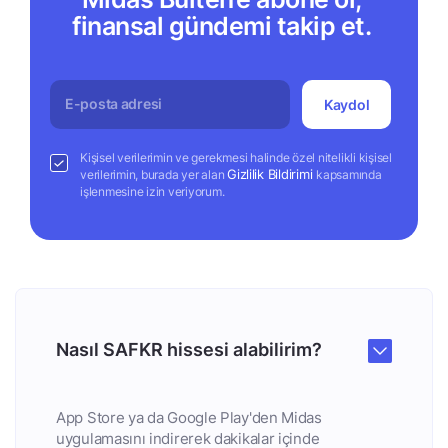
finansal gündemi takip et.
Kaydol
Kişisel verilerimin ve gerekmesi halinde özel nitelikli kişisel
Gizlilik Bildirimi
verilerimin, burada yer alan
kapsamında
işlenmesine izin veriyorum.
Nasıl SAFKR hissesi alabilirim?
App Store ya da Google Play'den Midas
uygulamasını indirerek dakikalar içinde