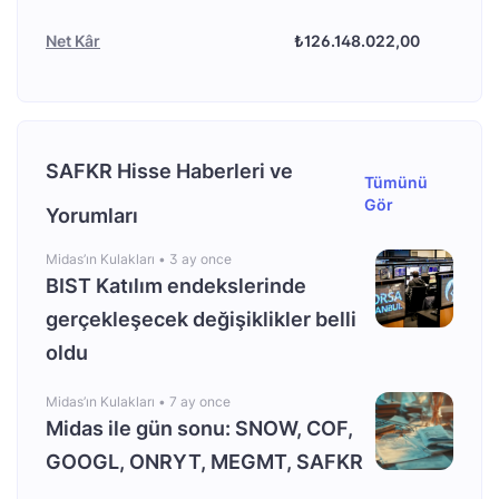
Net Kâr
₺126.148.022,00
SAFKR Hisse Haberleri ve
Tümünü
Gör
Yorumları
Midas’ın Kulakları •
3 ay once
BIST Katılım endekslerinde
gerçekleşecek değişiklikler belli
oldu
Midas’ın Kulakları •
7 ay once
Midas ile gün sonu: SNOW, COF,
GOOGL, ONRYT, MEGMT, SAFKR