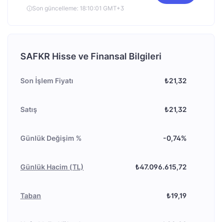
Son güncelleme: 18:10:01 GMT+3
SAFKR Hisse ve Finansal Bilgileri
Son İşlem Fiyatı
₺21,32
Satış
₺21,32
Günlük Değişim %
-0,74%
Günlük Hacim (TL)
₺47.096.615,72
Taban
₺19,19