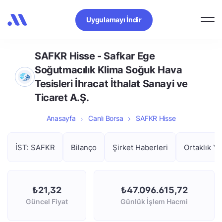
Uygulamayı İndir
SAFKR Hisse - Safkar Ege
Soğutmacılık Klima Soğuk Hava
Tesisleri İhracat İthalat Sanayi ve
Ticaret A.Ş.
Anasayfa
Canlı Borsa
SAFKR Hisse
İST: SAFKR
Bilanço
Şirket Haberleri
Ortaklık Ya
₺21,32
₺47.096.615,72
Güncel Fiyat
Günlük İşlem Hacmi