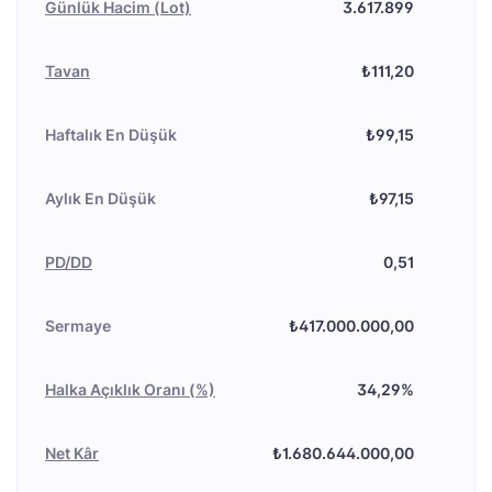
Günlük Hacim (Lot)
3.617.899
Tavan
₺111,20
Haftalık En Düşük
₺99,15
Aylık En Düşük
₺97,15
PD/DD
0,51
Sermaye
₺417.000.000,00
Halka Açıklık Oranı (%)
34,29%
Net Kâr
₺1.680.644.000,00