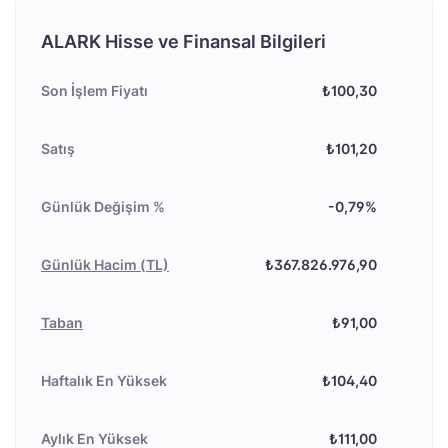
ALARK Hisse ve Finansal Bilgileri
Son İşlem Fiyatı
₺100,30
Satış
₺101,20
Günlük Değişim %
-0,79%
Günlük Hacim (TL)
₺367.826.976,90
Taban
₺91,00
Haftalık En Yüksek
₺104,40
Aylık En Yüksek
₺111,00