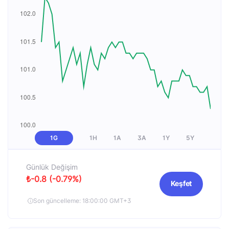
1G
1H
1A
3A
1Y
5Y
Günlük Değişim
₺-0.8 (-0.79%)
Keşfet
Son güncelleme: 18:00:00 GMT+3