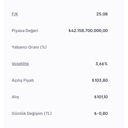
F/K
25,08
Piyasa Değeri
₺42.158.700.000,00
Yabancı Oranı (%)
Volatilite
3,66%
Açılış Fiyatı
₺103,80
Alış
₺101,10
Günlük Değişim (TL)
₺-0,80