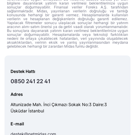
bilgilere dayanılarak yatırım kararı verilmesi beklentilerinize uygun
sonuçlar doğurmayabilir. Finansal veriler Foreks A.Ş. tarafından
sağlanmaktadır. Midas, yayınlanan verilerin doğruluğu ve tamlığı
konusunda herhangi bir garanti vermez. Hesaplamalarda kullanılan
verilerin ve hesaplanan değişkenlerin doğruluğu garanti edilemez.
Yapılacak filtremeler sonucu ulaşılacak sonuçlar herhangi bir yatırım
aracının alım-satım önerisi ya da getiri vaadi olarak yorumlanmamalıdır.
Bu sonuçlara dayanarak yatırım kararı verilmesi beklentilerinize uygun
sonuçlar doğurmayabilir. Hesaplamalarda veya teknoloji farklılıkları
nedeni ile ortaya çıkabilecek hatalardan, veri yayınında oluşabilecek
aksaklıklardan, verinin eksik ve yanlış yayınlanmasından meydana
gelebilecek herhangi bir zarardan Midas fumlu değildir.
Destek Hattı
0850 241 22 41
Adres
Altunizade Mah. İnci Çıkmazı Sokak No:3 Daire:3
Üsküdar İstanbul
E-mail
destek@getmidas.com