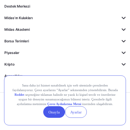
Destek Merkezi
Midas'ın Kulakları
Midas Akademi
Borsa Terimleri
Piyasalar
Kripto
Ayrıcalıklar
Kişisel Verilerin
Gizlilik
Yasal
Çerez
Korunması
Politikası
Duyurular
Ayarları
© 2026 Midas Finansal Teknolojiler A.Ş. Tüm hakları saklıdır.