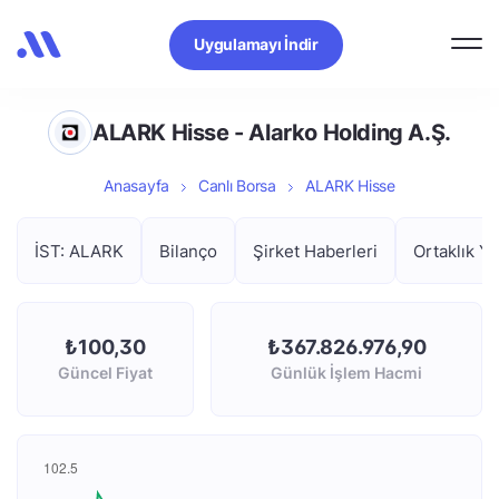
Uygulamayı İndir
ALARK Hisse - Alarko Holding A.Ş.
Anasayfa
Canlı Borsa
ALARK Hisse
İST: ALARK
Bilanço
Şirket Haberleri
Ortaklık Ya
₺100,30
₺367.826.976,90
Güncel Fiyat
Günlük İşlem Hacmi