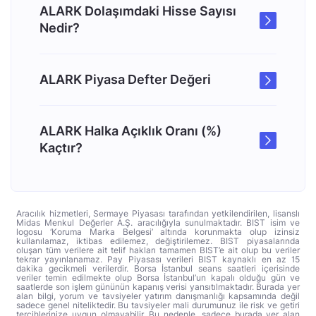
ALARK Dolaşımdaki Hisse Sayısı
Nedir?
ALARK Piyasa Defter Değeri
ALARK Halka Açıklık Oranı (%)
Kaçtır?
Aracılık hizmetleri, Sermaye Piyasası tarafından yetkilendirilen, lisanslı
Midas Menkul Değerler A.Ş. aracılığıyla sunulmaktadır. BIST isim ve
logosu ‘Koruma Marka Belgesi’ altında korunmakta olup izinsiz
kullanılamaz, iktibas edilemez, değiştirilemez. BIST piyasalarında
oluşan tüm verilere ait telif hakları tamamen BIST’e ait olup bu veriler
tekrar yayınlanamaz. Pay Piyasası verileri BIST kaynaklı en az 15
dakika gecikmeli verilerdir. Borsa İstanbul seans saatleri içerisinde
veriler temin edilmekte olup Borsa İstanbul’un kapalı olduğu gün ve
saatlerde son işlem gününün kapanış verisi yansıtılmaktadır. Burada yer
alan bilgi, yorum ve tavsiyeler yatırım danışmanlığı kapsamında değil
sadece genel niteliktedir. Bu tavsiyeler mali durumunuz ile risk ve getiri
tercihlerinize uygun olmayabilir. Bu nedenle, sadece burada yer alan