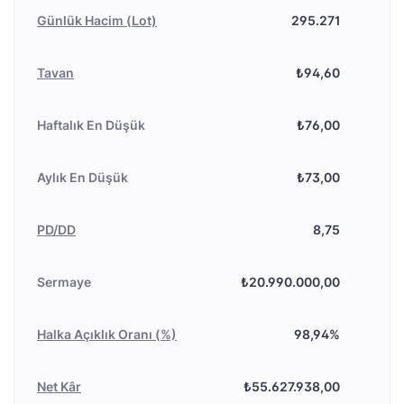
Günlük Hacim (Lot)
295.271
Tavan
₺94,60
Haftalık En Düşük
₺76,00
Aylık En Düşük
₺73,00
PD/DD
8,75
Sermaye
₺20.990.000,00
Halka Açıklık Oranı (%)
98,94%
Net Kâr
₺55.627.938,00