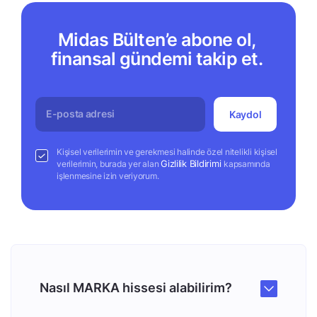
Midas Bülten’e abone ol,
finansal gündemi takip et.
Kaydol
Kişisel verilerimin ve gerekmesi halinde özel nitelikli kişisel
Gizlilik Bildirimi
verilerimin, burada yer alan
kapsamında
işlenmesine izin veriyorum.
Nasıl MARKA hissesi alabilirim?