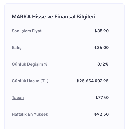
MARKA Hisse ve Finansal Bilgileri
Son İşlem Fiyatı
₺85,90
Satış
₺86,00
Günlük Değişim %
-0,12%
Günlük Hacim (TL)
₺25.654.002,95
Taban
₺77,40
Haftalık En Yüksek
₺92,50