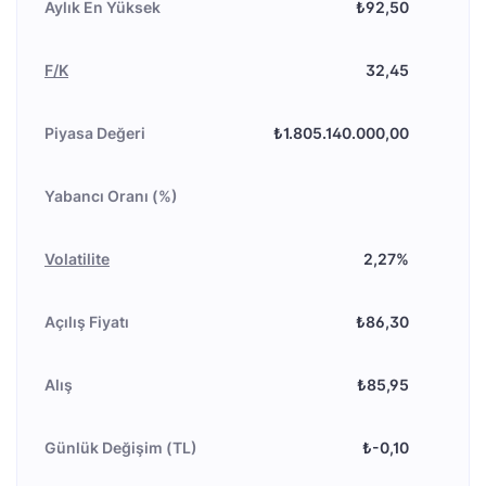
Aylık En Yüksek
₺92,50
F/K
32,45
Piyasa Değeri
₺1.805.140.000,00
Yabancı Oranı (%)
Volatilite
2,27%
Açılış Fiyatı
₺86,30
Alış
₺85,95
Günlük Değişim (TL)
₺-0,10