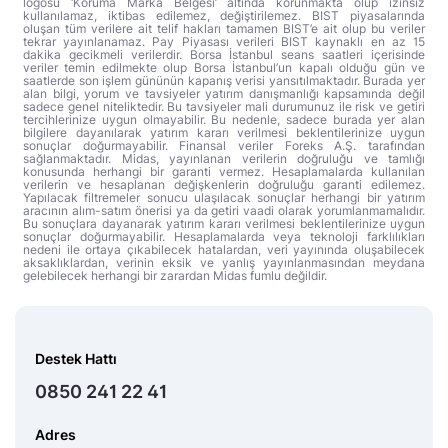
logosu ‘Koruma Marka Belgesi’ altında korunmakta olup izinsiz
kullanılamaz, iktibas edilemez, değiştirilemez. BIST piyasalarında
oluşan tüm verilere ait telif hakları tamamen BIST’e ait olup bu veriler
tekrar yayınlanamaz. Pay Piyasası verileri BIST kaynaklı en az 15
dakika gecikmeli verilerdir. Borsa İstanbul seans saatleri içerisinde
veriler temin edilmekte olup Borsa İstanbul’un kapalı olduğu gün ve
saatlerde son işlem gününün kapanış verisi yansıtılmaktadır. Burada yer
alan bilgi, yorum ve tavsiyeler yatırım danışmanlığı kapsamında değil
sadece genel niteliktedir. Bu tavsiyeler mali durumunuz ile risk ve getiri
tercihlerinize uygun olmayabilir. Bu nedenle, sadece burada yer alan
bilgilere dayanılarak yatırım kararı verilmesi beklentilerinize uygun
sonuçlar doğurmayabilir. Finansal veriler Foreks A.Ş. tarafından
sağlanmaktadır. Midas, yayınlanan verilerin doğruluğu ve tamlığı
konusunda herhangi bir garanti vermez. Hesaplamalarda kullanılan
verilerin ve hesaplanan değişkenlerin doğruluğu garanti edilemez.
Yapılacak filtremeler sonucu ulaşılacak sonuçlar herhangi bir yatırım
aracının alım-satım önerisi ya da getiri vaadi olarak yorumlanmamalıdır.
Bu sonuçlara dayanarak yatırım kararı verilmesi beklentilerinize uygun
sonuçlar doğurmayabilir. Hesaplamalarda veya teknoloji farklılıkları
nedeni ile ortaya çıkabilecek hatalardan, veri yayınında oluşabilecek
aksaklıklardan, verinin eksik ve yanlış yayınlanmasından meydana
gelebilecek herhangi bir zarardan Midas fumlu değildir.
Destek Hattı
0850 241 22 41
Adres