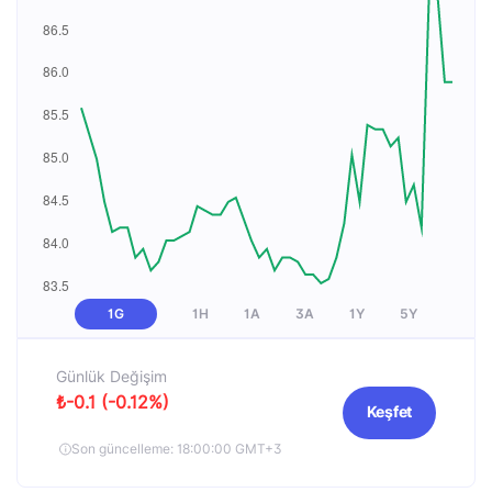
1G
1H
1A
3A
1Y
5Y
Günlük Değişim
₺-0.1 (-0.12%)
Keşfet
Son güncelleme: 18:00:00 GMT+3