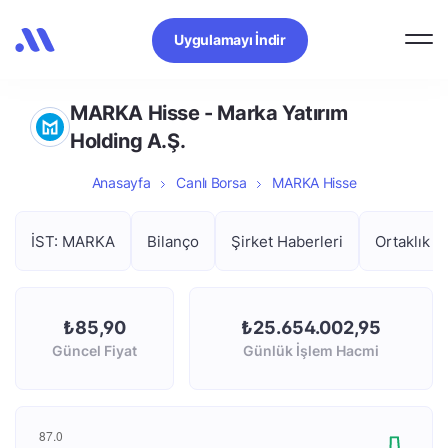
Uygulamayı İndir
MARKA Hisse - Marka Yatırım
Holding A.Ş.
Anasayfa
Canlı Borsa
MARKA Hisse
İST: MARKA
Bilanço
Şirket Haberleri
Ortaklık Y
₺85,90
₺25.654.002,95
Güncel Fiyat
Günlük İşlem Hacmi