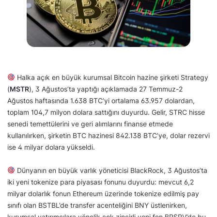
Halka açık en büyük kurumsal Bitcoin hazine şirketi Strategy
(
MSTR
), 3 Ağustos’ta yaptığı açıklamada 27 Temmuz-2
Ağustos haftasında 1.638 BTC’yi ortalama 63.957 dolardan,
toplam 104,7 milyon dolara sattığını duyurdu. Gelir, STRC hisse
senedi temettülerini ve geri alımlarını finanse etmede
kullanılırken, şirketin BTC hazinesi 842.138 BTC’ye, dolar rezervi
ise 4 milyar dolara yükseldi.
Dünyanın en büyük varlık yöneticisi BlackRock, 3 Ağustos’ta
iki yeni tokenize para piyasası fonunu duyurdu: mevcut 6,2
milyar dolarlık fonun Ethereum üzerinde tokenize edilmiş pay
sınıfı olan BSTBL’de transfer acenteliğini BNY üstlenirken,
kurumsal yatırımcılara yönelik çok zincirli yeni fon BRSRV’de bu