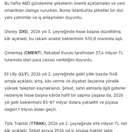
Bu hafta ABD gündemine şirketlerin önemli açıklamaları ve yeni
ortaklıkları damga vururken, Borsa İstanbul’da şirketler bir dizi
yeni yatırımlar ve iş anlaşmaları duyurdu.
Disney (
DIS
), 2026 yılı 3. çeyreğinde hisse başına düzeltilmiş
kâr açıkladı; bu rakam analist beklentisini %10,8 oranında aştı.
Çimentaş (
CMENT
), Rekabet Kurulu tarafından 37,4 milyon TL
tutarında idari para cezası verildiğini duyurdu.
Eli Lilly (
LLY
), 2026 yılı 2. çeyreğinde geliri yıllık bazda %48
artışla açıkladı; artış, kilo verme ve diyabet ilaçlarına yönelik
yüksek talepten kaynaklandı. Şirket, satın alımlarla ilgili giderler
nedeniyle hisse başına kârda hafif bir sapma yaşasa da, 2026
yılı gelir beklentisini 85-87 milyar dolara yükseltti ve piyasa
değeri 1 trilyon doları geçti.
Türk Traktör (
TTRAK
), 2026 yılı 2. çeyreğinde 696 milyon TL net
kâr açıkladı. Şirket ayrıca 2026 yılı iç piyasa traktör satış