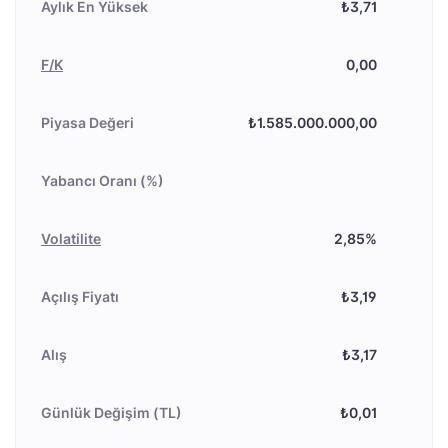
Aylık En Yüksek
₺3,71
F/K
0,00
Piyasa Değeri
₺1.585.000.000,00
Yabancı Oranı (%)
Volatilite
2,85%
Açılış Fiyatı
₺3,19
Alış
₺3,17
Günlük Değişim (TL)
₺0,01