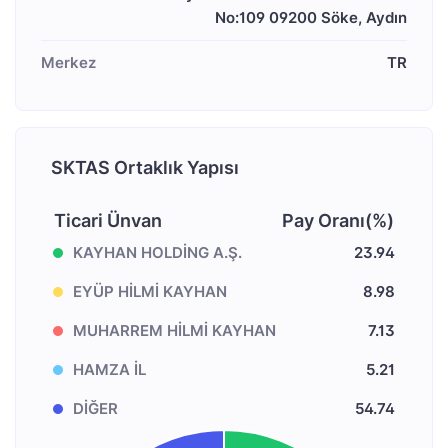
No:109 09200 Söke, Aydın
Merkez
TR
SKTAS Ortaklık Yapısı
Ticari Ünvan
Pay Oranı(%)
KAYHAN HOLDİNG A.Ş.
23.94
EYÜP HİLMİ KAYHAN
8.98
MUHARREM HİLMİ KAYHAN
7.13
HAMZA İL
5.21
DİĞER
54.74