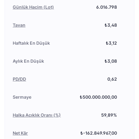
Günlük Hacim (Lot)
6.016.798
Tavan
₺3,48
Haftalık En Düşük
₺3,12
Aylık En Düşük
₺3,08
PD/DD
0,62
Sermaye
₺500.000.000,00
Halka Açıklık Oranı (%)
59,89%
Net Kâr
₺-162.849.967,00