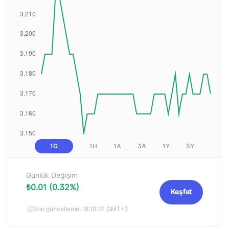
1G
1H
1A
3A
1Y
5Y
Günlük Değişim
₺0.01 (0.32%)
Keşfet
Son güncelleme: 18:10:01 GMT+3