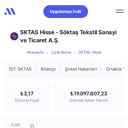
Uygulamayı İndir
SKTAS Hisse - Söktaş Tekstil Sanayi
ve Ticaret A.Ş.
Anasayfa
Canlı Borsa
SKTAS Hisse
İST: SKTAS
Bilanço
Şirket Haberleri
Ortaklık Ya
₺3,17
₺19.097.807,23
Güncel Fiyat
Günlük İşlem Hacmi