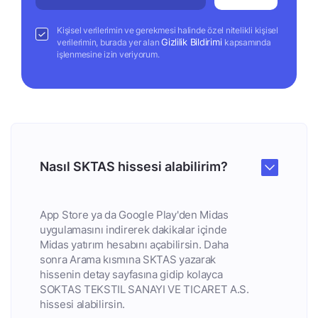
Kişisel verilerimin ve gerekmesi halinde özel nitelikli kişisel
Gizlilik Bildirimi
verilerimin, burada yer alan
kapsamında
işlenmesine izin veriyorum.
Nasıl SKTAS hissesi alabilirim?
App Store ya da Google Play'den Midas
uygulamasını indirerek dakikalar içinde
Midas yatırım hesabını açabilirsin. Daha
sonra Arama kısmına SKTAS yazarak
hissenin detay sayfasına gidip kolayca
SOKTAS TEKSTIL SANAYI VE TICARET A.S.
hissesi alabilirsin.