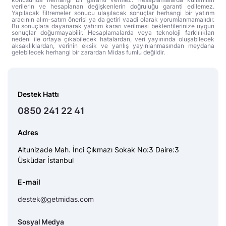
verilerin ve hesaplanan değişkenlerin doğruluğu garanti edilemez.
Yapılacak filtremeler sonucu ulaşılacak sonuçlar herhangi bir yatırım
aracının alım-satım önerisi ya da getiri vaadi olarak yorumlanmamalıdır.
Bu sonuçlara dayanarak yatırım kararı verilmesi beklentilerinize uygun
sonuçlar doğurmayabilir. Hesaplamalarda veya teknoloji farklılıkları
nedeni ile ortaya çıkabilecek hatalardan, veri yayınında oluşabilecek
aksaklıklardan, verinin eksik ve yanlış yayınlanmasından meydana
gelebilecek herhangi bir zarardan Midas fumlu değildir.
Destek Hattı
0850 241 22 41
Adres
Altunizade Mah. İnci Çıkmazı Sokak No:3 Daire:3
Üsküdar İstanbul
E-mail
destek@getmidas.com
Sosyal Medya