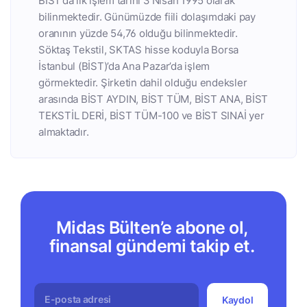
BİST’da ilk işlem tarihi 3 Nisan 1995 olarak
bilinmektedir. Günümüzde fiili dolaşımdaki pay
oranının yüzde 54,76 olduğu bilinmektedir.
Söktaş Tekstil, SKTAS hisse koduyla Borsa
İstanbul (BİST)’da Ana Pazar’da işlem
görmektedir. Şirketin dahil olduğu endeksler
arasında BİST AYDIN, BİST TÜM, BİST ANA, BİST
TEKSTİL DERİ, BİST TÜM-100 ve BİST SINAİ yer
almaktadır.
Midas Bülten’e abone ol,
finansal gündemi takip et.
Kaydol