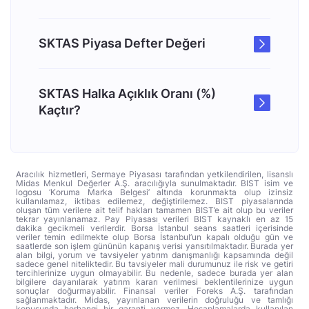
SKTAS Piyasa Defter Değeri
SKTAS Halka Açıklık Oranı (%)
Kaçtır?
Aracılık hizmetleri, Sermaye Piyasası tarafından yetkilendirilen, lisanslı
Midas Menkul Değerler A.Ş. aracılığıyla sunulmaktadır. BIST isim ve
logosu ‘Koruma Marka Belgesi’ altında korunmakta olup izinsiz
kullanılamaz, iktibas edilemez, değiştirilemez. BIST piyasalarında
oluşan tüm verilere ait telif hakları tamamen BIST’e ait olup bu veriler
tekrar yayınlanamaz. Pay Piyasası verileri BIST kaynaklı en az 15
dakika gecikmeli verilerdir. Borsa İstanbul seans saatleri içerisinde
veriler temin edilmekte olup Borsa İstanbul’un kapalı olduğu gün ve
saatlerde son işlem gününün kapanış verisi yansıtılmaktadır. Burada yer
alan bilgi, yorum ve tavsiyeler yatırım danışmanlığı kapsamında değil
sadece genel niteliktedir. Bu tavsiyeler mali durumunuz ile risk ve getiri
tercihlerinize uygun olmayabilir. Bu nedenle, sadece burada yer alan
bilgilere dayanılarak yatırım kararı verilmesi beklentilerinize uygun
sonuçlar doğurmayabilir. Finansal veriler Foreks A.Ş. tarafından
sağlanmaktadır. Midas, yayınlanan verilerin doğruluğu ve tamlığı
konusunda herhangi bir garanti vermez. Hesaplamalarda kullanılan