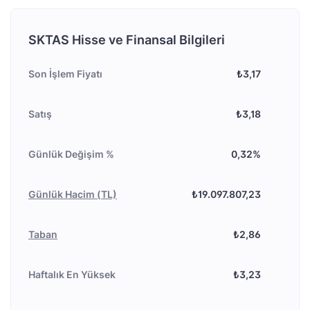
SKTAS Hisse ve Finansal Bilgileri
Son İşlem Fiyatı
₺3,17
Satış
₺3,18
Günlük Değişim %
0,32%
Günlük Hacim (TL)
₺19.097.807,23
Taban
₺2,86
Haftalık En Yüksek
₺3,23