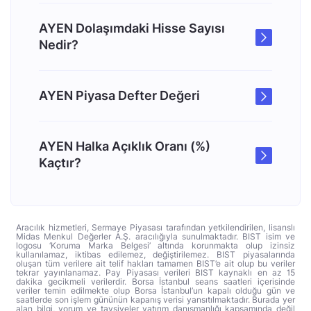
AYEN Dolaşımdaki Hisse Sayısı
Nedir?
AYEN Piyasa Defter Değeri
AYEN Halka Açıklık Oranı (%)
Kaçtır?
Aracılık hizmetleri, Sermaye Piyasası tarafından yetkilendirilen, lisanslı
Midas Menkul Değerler A.Ş. aracılığıyla sunulmaktadır. BIST isim ve
logosu ‘Koruma Marka Belgesi’ altında korunmakta olup izinsiz
kullanılamaz, iktibas edilemez, değiştirilemez. BIST piyasalarında
oluşan tüm verilere ait telif hakları tamamen BIST’e ait olup bu veriler
tekrar yayınlanamaz. Pay Piyasası verileri BIST kaynaklı en az 15
dakika gecikmeli verilerdir. Borsa İstanbul seans saatleri içerisinde
veriler temin edilmekte olup Borsa İstanbul’un kapalı olduğu gün ve
saatlerde son işlem gününün kapanış verisi yansıtılmaktadır. Burada yer
alan bilgi, yorum ve tavsiyeler yatırım danışmanlığı kapsamında değil