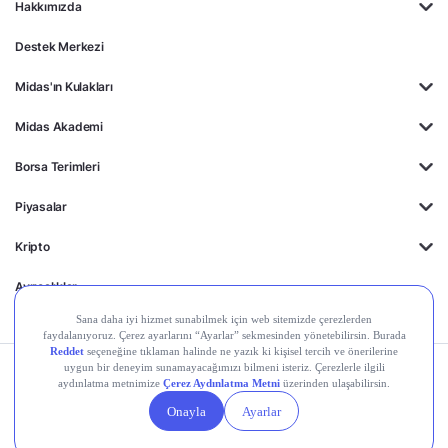
Hakkımızda
Destek Merkezi
Midas'ın Kulakları
Midas Akademi
Borsa Terimleri
Piyasalar
Kripto
Ayrıcalıklar
Kişisel Verilerin
Gizlilik
Yasal
Çerez
Korunması
Politikası
Duyurular
Ayarları
© 2026 Midas Finansal Teknolojiler A.Ş. Tüm hakları saklıdır.