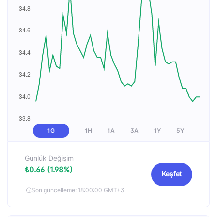
1G
1H
1A
3A
1Y
5Y
Günlük Değişim
₺0.66 (1.98%)
Keşfet
Son güncelleme: 18:00:00 GMT+3