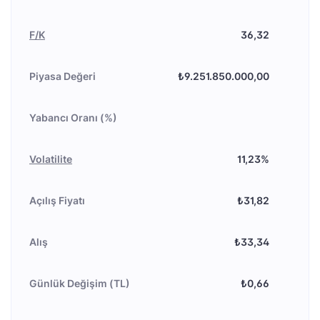
F/K
36,32
Piyasa Değeri
₺9.251.850.000,00
Yabancı Oranı (%)
Volatilite
11,23%
Açılış Fiyatı
₺31,82
Alış
₺33,34
Günlük Değişim (TL)
₺0,66