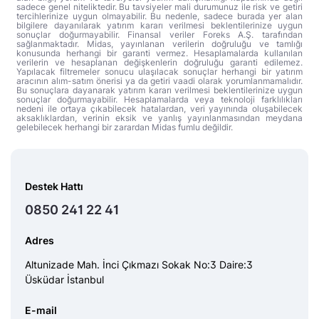
sadece genel niteliktedir. Bu tavsiyeler mali durumunuz ile risk ve getiri
tercihlerinize uygun olmayabilir. Bu nedenle, sadece burada yer alan
bilgilere dayanılarak yatırım kararı verilmesi beklentilerinize uygun
sonuçlar doğurmayabilir. Finansal veriler Foreks A.Ş. tarafından
sağlanmaktadır. Midas, yayınlanan verilerin doğruluğu ve tamlığı
konusunda herhangi bir garanti vermez. Hesaplamalarda kullanılan
verilerin ve hesaplanan değişkenlerin doğruluğu garanti edilemez.
Yapılacak filtremeler sonucu ulaşılacak sonuçlar herhangi bir yatırım
aracının alım-satım önerisi ya da getiri vaadi olarak yorumlanmamalıdır.
Bu sonuçlara dayanarak yatırım kararı verilmesi beklentilerinize uygun
sonuçlar doğurmayabilir. Hesaplamalarda veya teknoloji farklılıkları
nedeni ile ortaya çıkabilecek hatalardan, veri yayınında oluşabilecek
aksaklıklardan, verinin eksik ve yanlış yayınlanmasından meydana
gelebilecek herhangi bir zarardan Midas fumlu değildir.
Destek Hattı
0850 241 22 41
Adres
Altunizade Mah. İnci Çıkmazı Sokak No:3 Daire:3
Üsküdar İstanbul
E-mail