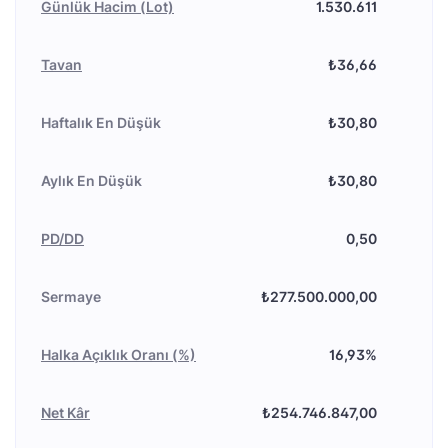
Günlük Hacim (Lot)
1.530.611
Tavan
₺36,66
Haftalık En Düşük
₺30,80
Aylık En Düşük
₺30,80
PD/DD
0,50
Sermaye
₺277.500.000,00
Halka Açıklık Oranı (%)
16,93%
Net Kâr
₺254.746.847,00