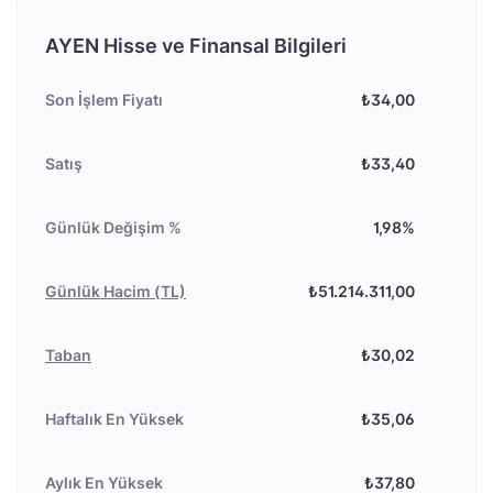
AYEN Hisse ve Finansal Bilgileri
Son İşlem Fiyatı
₺34,00
Satış
₺33,40
Günlük Değişim %
1,98%
Günlük Hacim (TL)
₺51.214.311,00
Taban
₺30,02
Haftalık En Yüksek
₺35,06
Aylık En Yüksek
₺37,80