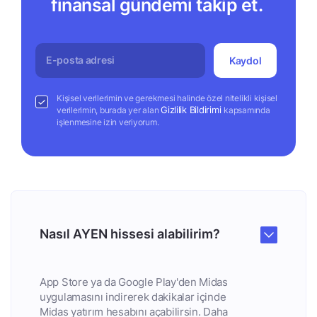
finansal gündemi takip et.
Kaydol
Kişisel verilerimin ve gerekmesi halinde özel nitelikli kişisel
Gizlilik Bildirimi
verilerimin, burada yer alan
kapsamında
işlenmesine izin veriyorum.
Nasıl AYEN hissesi alabilirim?
App Store ya da Google Play'den Midas
uygulamasını indirerek dakikalar içinde
Midas yatırım hesabını açabilirsin. Daha