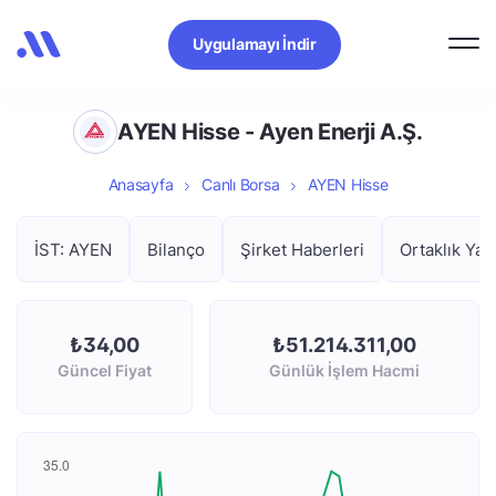
Uygulamayı İndir
AYEN Hisse - Ayen Enerji A.Ş.
Anasayfa
Canlı Borsa
AYEN Hisse
İST: AYEN
Bilanço
Şirket Haberleri
Ortaklık Yap
₺34,00
₺51.214.311,00
Güncel Fiyat
Günlük İşlem Hacmi