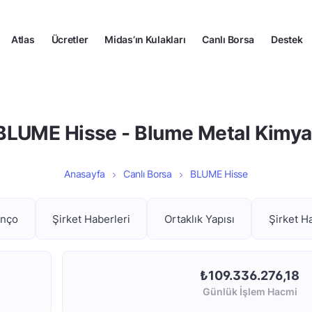
Atlas
Ücretler
Midas’ın Kulakları
Canlı Borsa
Destek
BLUME Hisse - Blume Metal Kimya
Anasayfa
Canlı Borsa
BLUME Hisse
anço
Şirket Haberleri
Ortaklık Yapısı
Şirket H
₺109.336.276,18
Günlük İşlem Hacmi