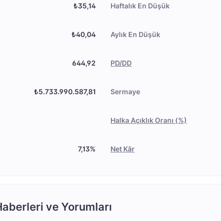
₺35,14
Haftalık En Düşük
₺40,04
Aylık En Düşük
644,92
PD/DD
₺5.733.990.587,81
Sermaye
Halka Açıklık Oranı (%)
7,13%
Net Kâr
aberleri ve Yorumları