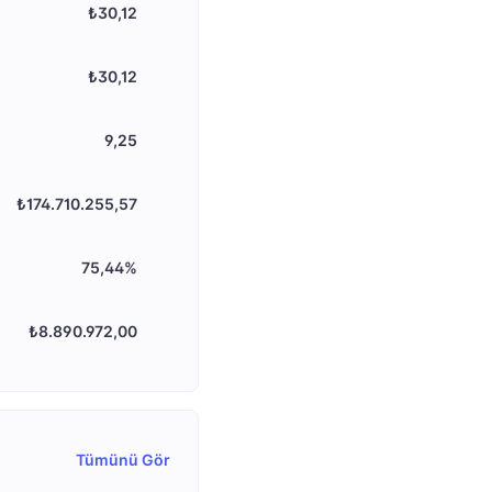
₺30,12
₺30,12
9,25
₺174.710.255,57
75,44%
₺8.890.972,00
Tümünü Gör