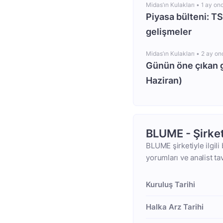
Midas’ın Kulakları •
1 ay on
Piyasa bülteni: T
gelişmeler
Midas’ın Kulakları •
2 ay on
Günün öne çıkan 
Haziran)
BLUME - Şirke
BLUME şirketiyle ilgili
yorumları ve analist ta
Kuruluş Tarihi
Halka Arz Tarihi