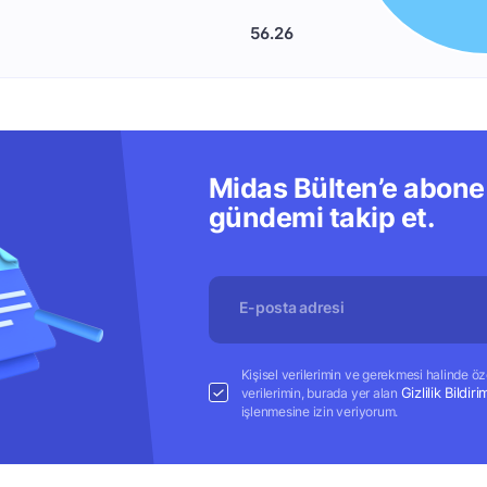
56.26
Midas Bülten’e abone 
gündemi takip et.
Kişisel verilerimin ve gerekmesi halinde özel
Gizlilik Bildiri
verilerimin, burada yer alan
işlenmesine izin veriyorum.