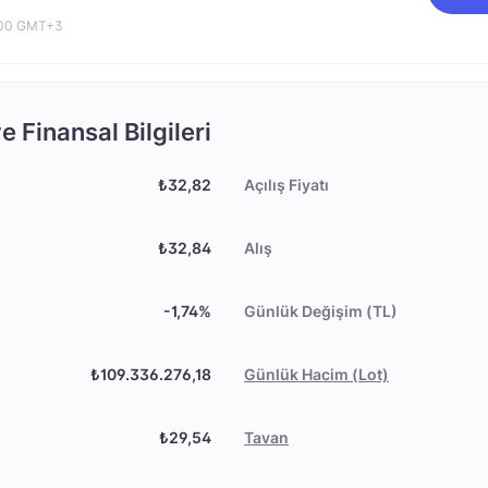
0:00 GMT+3
 Finansal Bilgileri
₺32,82
Açılış Fiyatı
₺32,84
Alış
-1,74%
Günlük Değişim (TL)
₺109.336.276,18
Günlük Hacim (Lot)
₺29,54
Tavan