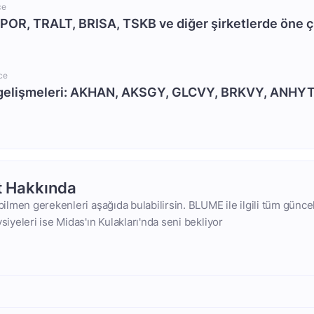
ce
SPOR, TRALT, BRISA, TSKB ve diğer şirketlerde öne ç
ce
gelişmeleri: AKHAN, AKSGY, GLCVY, BRKVY, ANHYT
t Hakkında
 bilmen gerekenleri aşağıda bulabilirsin. BLUME ile ilgili tüm güncel
vsiyeleri ise Midas'ın Kulakları'nda seni bekliyor