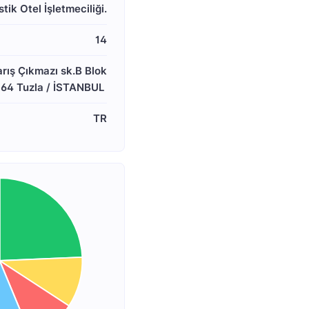
stik Otel İşletmeciliği.
14
rış Çıkmazı sk.B Blok

164 Tuzla / İSTANBUL 
TR