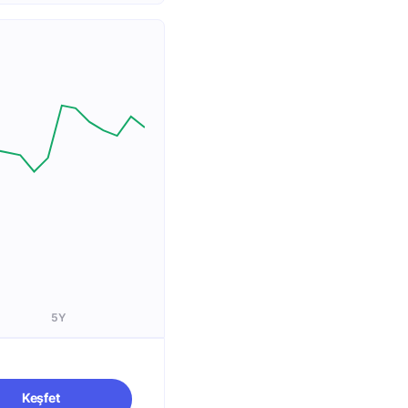
5Y
Keşfet