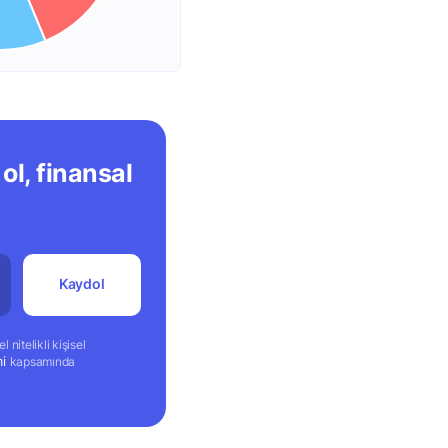
ol, finansal
Kaydol
 nitelikli kişisel
mi
kapsamında