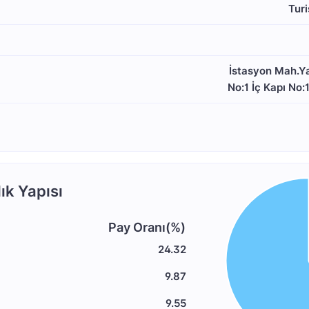
Turi
İstasyon Mah.Ya
No:1 İç Kapı No:
ık Yapısı
Pay Oranı(%)
24.32
9.87
9.55