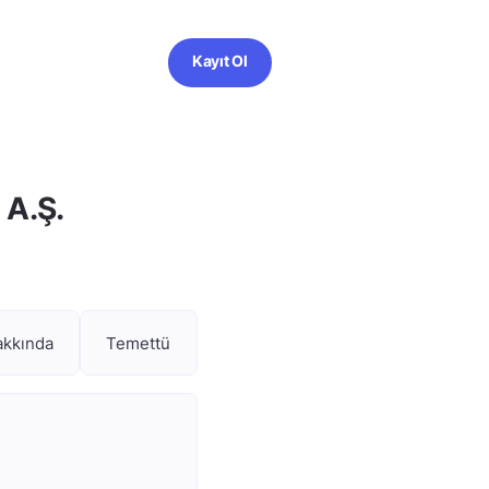
Kayıt Ol
 A.Ş.
akkında
Temettü