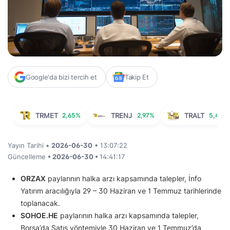
Google'da bizi tercih et
Takip Et
TRMET
2,65%
TRENJ
2,97%
TRALT
5,48%
Yayın Tarihi •
2026-06-30
• 13:07:22
Güncelleme
• 2026-06-30 •
14:41:17
ORZAX
paylarının halka arzı kapsamında talepler, İnfo
Yatırım aracılığıyla 29 – 30 Haziran ve 1 Temmuz tarihlerinde
toplanacak.
SOHOE.HE
paylarının halka arzı kapsamında talepler,
Borsa’da Satış yöntemiyle 30 Haziran ve 1 Temmuz’da