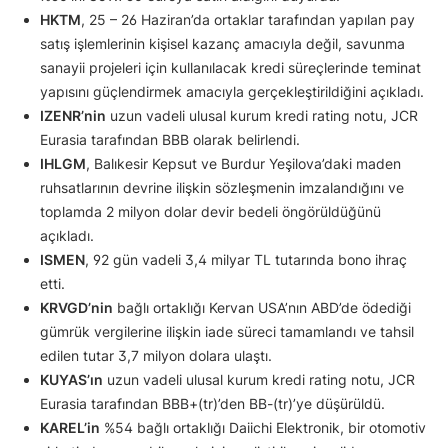
HKTM
, 25 – 26 Haziran’da ortaklar tarafından yapılan pay
satış işlemlerinin kişisel kazanç amacıyla değil, savunma
sanayii projeleri için kullanılacak kredi süreçlerinde teminat
yapısını güçlendirmek amacıyla gerçekleştirildiğini açıkladı.
IZENR’nin
uzun vadeli ulusal kurum kredi rating notu, JCR
Eurasia tarafından BBB olarak belirlendi.
IHLGM
, Balıkesir Kepsut ve Burdur Yeşilova’daki maden
ruhsatlarının devrine ilişkin sözleşmenin imzalandığını ve
toplamda 2 milyon dolar devir bedeli öngörüldüğünü
açıkladı.
ISMEN
, 92 gün vadeli 3,4 milyar TL tutarında bono ihraç
etti.
KRVGD’nin
bağlı ortaklığı Kervan USA’nın ABD’de ödediği
gümrük vergilerine ilişkin iade süreci tamamlandı ve tahsil
edilen tutar 3,7 milyon dolara ulaştı.
KUYAS’ın
uzun vadeli ulusal kurum kredi rating notu, JCR
Eurasia tarafından BBB+(tr)’den BB-(tr)’ye düşürüldü.
KAREL’in
%54 bağlı ortaklığı Daiichi Elektronik, bir otomotiv