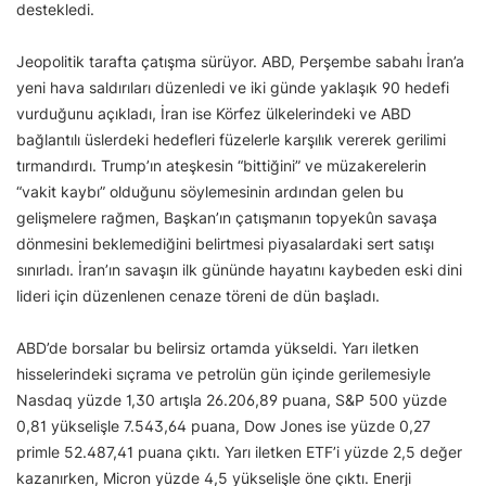
destekledi.
Jeopolitik tarafta çatışma sürüyor. ABD, Perşembe sabahı İran’a
yeni hava saldırıları düzenledi ve iki günde yaklaşık 90 hedefi
vurduğunu açıkladı, İran ise Körfez ülkelerindeki ve ABD
bağlantılı üslerdeki hedefleri füzelerle karşılık vererek gerilimi
tırmandırdı. Trump’ın ateşkesin “bittiğini” ve müzakerelerin
“vakit kaybı” olduğunu söylemesinin ardından gelen bu
gelişmelere rağmen, Başkan’ın çatışmanın topyekûn savaşa
dönmesini beklemediğini belirtmesi piyasalardaki sert satışı
sınırladı. İran’ın savaşın ilk gününde hayatını kaybeden eski dini
lideri için düzenlenen cenaze töreni de dün başladı.
ABD’de borsalar bu belirsiz ortamda yükseldi. Yarı iletken
hisselerindeki sıçrama ve petrolün gün içinde gerilemesiyle
Nasdaq yüzde 1,30 artışla 26.206,89 puana, S&P 500 yüzde
0,81 yükselişle 7.543,64 puana, Dow Jones ise yüzde 0,27
primle 52.487,41 puana çıktı. Yarı iletken ETF’i yüzde 2,5 değer
kazanırken, Micron yüzde 4,5 yükselişle öne çıktı. Enerji