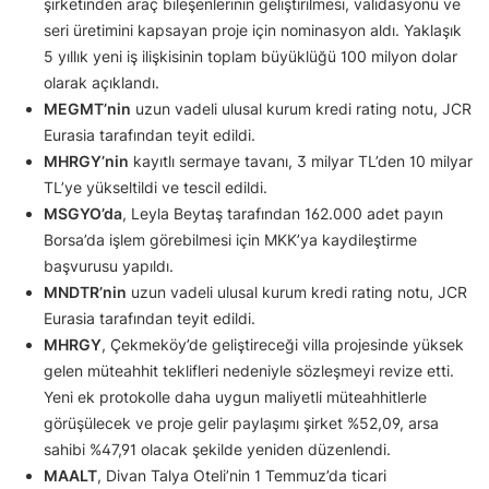
şirketinden araç bileşenlerinin geliştirilmesi, validasyonu ve
seri üretimini kapsayan proje için nominasyon aldı. Yaklaşık
5 yıllık yeni iş ilişkisinin toplam büyüklüğü 100 milyon dolar
olarak açıklandı.
MEGMT’nin
uzun vadeli ulusal kurum kredi rating notu, JCR
Eurasia tarafından teyit edildi.
MHRGY’nin
kayıtlı sermaye tavanı, 3 milyar TL’den 10 milyar
TL’ye yükseltildi ve tescil edildi.
MSGYO’da
, Leyla Beytaş tarafından 162.000 adet payın
Borsa’da işlem görebilmesi için MKK’ya kaydileştirme
başvurusu yapıldı.
MNDTR’nin
uzun vadeli ulusal kurum kredi rating notu, JCR
Eurasia tarafından teyit edildi.
MHRGY
, Çekmeköy’de geliştireceği villa projesinde yüksek
gelen müteahhit teklifleri nedeniyle sözleşmeyi revize etti.
Yeni ek protokolle daha uygun maliyetli müteahhitlerle
görüşülecek ve proje gelir paylaşımı şirket %52,09, arsa
sahibi %47,91 olacak şekilde yeniden düzenlendi.
MAALT
, Divan Talya Oteli’nin 1 Temmuz’da ticari