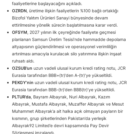
faaliyetlerine başlayacağını açıkladı.
OZRDN
, üretime ilişkin faaliyetlerin %100 bağlı ortaklığı
Bizofol Yalıtım Ürünleri Sanayi bünyesinde devam
ettirilmesine yönelik sürecin başlatılmasına karar verdi.
OFSYM
, 2027 yılının ilk çeyreğinde faaliyete geçmesi
planlanan Samsun Üretim Tesisi’nde hammadde depolama
altyapısının güçlendirilmesi ve operasyonel verimliliğin
artırılması amacıyla kurulacak silo yatırımına ilişkin inşaat
ruhsatı aldı.
OZSUB’un
uzun vadeli ulusal kurum kredi rating notu, JCR
Eurasia tarafından BBB+(tr)’den A-(tr)’ye yükseltildi.
PEKGY’nin
uzun vadeli ulusal kurum kredi rating notu, JCR
Eurasia tarafından BBB-(tr)’den BBB(tr)’ye yükseltildi.
PLTUR’da
, Bayram Albayrak, Nuri Albayrak, Kazım
Albayrak, Mustafa Albayrak, Muzaffer Albayrak ve Mesut
Muhammet Albayrak’a ait halka açık olmayan payların bir
kısmının, grup şirketlerinden Pakistan’da yerleşik
Albayrak92 Limited’e devri kapsamında Pay Devir
Sözleşmesi imzalandı.