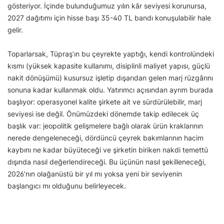
gösteriyor. İçinde bulunduğumuz yılın kâr seviyesi korunursa,
2027 dağıtımı için hisse başı 35-40 TL bandı konuşulabilir hale
gelir.
Toparlarsak, Tüpraş’ın bu çeyrekte yaptığı, kendi kontrolündeki
kısmı (yüksek kapasite kullanımı, disiplinli maliyet yapısı, güçlü
nakit dönüşümü) kusursuz işletip dışarıdan gelen marj rüzgârını
sonuna kadar kullanmak oldu. Yatırımcı açısından ayrım burada
başlıyor: operasyonel kalite şirkete ait ve sürdürülebilir, marj
seviyesi ise değil. Önümüzdeki dönemde takip edilecek üç
başlık var: jeopolitik gelişmelere bağlı olarak ürün kraklarının
nerede dengeleneceği, dördüncü çeyrek bakımlarının hacim
kaybını ne kadar büyüteceği ve şirketin biriken nakdi temettü
dışında nasıl değerlendireceği. Bu üçünün nasıl şekilleneceği,
2026’nın olağanüstü bir yıl mı yoksa yeni bir seviyenin
başlangıcı mı olduğunu belirleyecek.