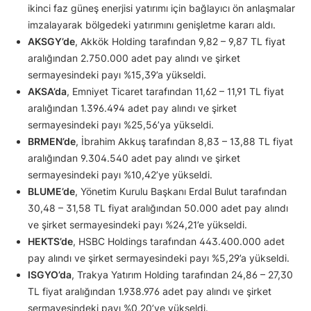
ikinci faz güneş enerjisi yatırımı için bağlayıcı ön anlaşmalar
imzalayarak bölgedeki yatırımını genişletme kararı aldı.
AKSGY’de
, Akkök Holding tarafından 9,82 – 9,87 TL fiyat
aralığından 2.750.000 adet pay alındı ve şirket
sermayesindeki payı %15,39’a yükseldi.
AKSA’da
, Emniyet Ticaret tarafından 11,62 – 11,91 TL fiyat
aralığından 1.396.494 adet pay alındı ve şirket
sermayesindeki payı %25,56’ya yükseldi.
BRMEN’de
, İbrahim Akkuş tarafından 8,83 – 13,88 TL fiyat
aralığından 9.304.540 adet pay alındı ve şirket
sermayesindeki payı %10,42’ye yükseldi.
BLUME’de
, Yönetim Kurulu Başkanı Erdal Bulut tarafından
30,48 – 31,58 TL fiyat aralığından 50.000 adet pay alındı
ve şirket sermayesindeki payı %24,21’e yükseldi.
HEKTS’de
, HSBC Holdings tarafından 443.400.000 adet
pay alındı ve şirket sermayesindeki payı %5,29’a yükseldi.
ISGYO’da
, Trakya Yatırım Holding tarafından 24,86 – 27,30
TL fiyat aralığından 1.938.976 adet pay alındı ve şirket
sermayesindeki payı %0,20’ye yükseldi.