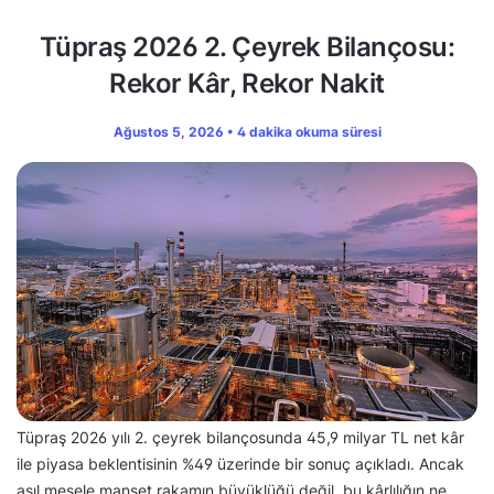
Tüpraş 2026 2. Çeyrek Bilançosu:
Rekor Kâr, Rekor Nakit
Ağustos 5, 2026 • 4 dakika okuma süresi
Tüpraş 2026 yılı 2. çeyrek bilançosunda 45,9 milyar TL net kâr
ile piyasa beklentisinin %49 üzerinde bir sonuç açıkladı. Ancak
asıl mesele manşet rakamın büyüklüğü değil, bu kârlılığın ne