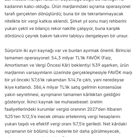
kadarının kalıcı olduğu. Ürün marjlarındaki sıçrama operasyonel
tarafı gerçekten dönüştürdü; buna bir de tekrarlanmayacak
nitelikte bir vergi katkısı eklendi. Şirket yıl sonu marj rehberini
yukarı çekti ve bilanço rekor nakitle çalışıyor, buna karşılık
dördüncü çeyrek bakım takvimi tabloyu dengeleyen bir unsur.
Sürprizin iki ayrı kaynağı var ve bunları ayırmak önemli. Birincisi
tamamen operasyonel: 54,3 milyar TL’lik FAVÖK (Faiz,
Amortisman ve Vergi Öncesi Kâr) beklentiyi %39 aşarken, ürün
marjlarının varsayımların üzerinde gerçekleşmesiyle FAVÖK marjı
bir yıl önceki %7,6’lık rakamdan %14,1’e çıktı, yani neredeyse
ikiye katlandı. 386,4 milyar TL’lik satış gelirinin konsensüse
yakın seyretmesi, ayrışmanın tamamen kârlılıktan geldiğini
gösteriyor. İkinci kaynak ise muhasebesel: üretim
faaliyetlerindeki kurumlar vergisi oranının 2027’den itibaren
%25’ten %12,5’e inecek olması ertelenmiş vergi hesaplarını
yukarı taşıdı ve efektif vergi oranı %7,5’e geriledi. Net kârdaki
sıçramanın bir bölümü bu nedenle bir daha görülmeyecek,