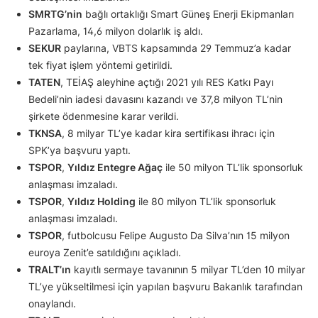
SMRTG’nin
bağlı ortaklığı Smart Güneş Enerji Ekipmanları
Pazarlama, 14,6 milyon dolarlık iş aldı.
SEKUR
paylarına, VBTS kapsamında 29 Temmuz’a kadar
tek fiyat işlem yöntemi getirildi.
TATEN
, TEİAŞ aleyhine açtığı 2021 yılı RES Katkı Payı
Bedeli’nin iadesi davasını kazandı ve 37,8 milyon TL’nin
şirkete ödenmesine karar verildi.
TKNSA
, 8 milyar TL’ye kadar kira sertifikası ihracı için
SPK’ya başvuru yaptı.
TSPOR
,
Yıldız Entegre Ağaç
ile 50 milyon TL’lik sponsorluk
anlaşması imzaladı.
TSPOR
,
Yıldız Holding
ile 80 milyon TL’lik sponsorluk
anlaşması imzaladı.
TSPOR
, futbolcusu Felipe Augusto Da Silva’nın 15 milyon
euroya Zenit’e satıldığını açıkladı.
TRALT’ın
kayıtlı sermaye tavanının 5 milyar TL’den 10 milyar
TL’ye yükseltilmesi için yapılan başvuru Bakanlık tarafından
onaylandı.