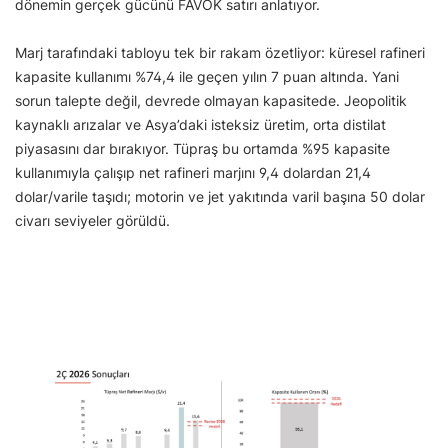
dönemin gerçek gücünü FAVÖK satırı anlatıyor.
Marj tarafındaki tabloyu tek bir rakam özetliyor: küresel rafineri
kapasite kullanımı %74,4 ile geçen yılın 7 puan altında. Yani
sorun talepte değil, devrede olmayan kapasitede. Jeopolitik
kaynaklı arızalar ve Asya’daki isteksiz üretim, orta distilat
piyasasını dar bırakıyor. Tüpraş bu ortamda %95 kapasite
kullanımıyla çalışıp net rafineri marjını 9,4 dolardan 21,4
dolar/varile taşıdı; motorin ve jet yakıtında varil başına 50 dolar
civarı seviyeler görüldü.