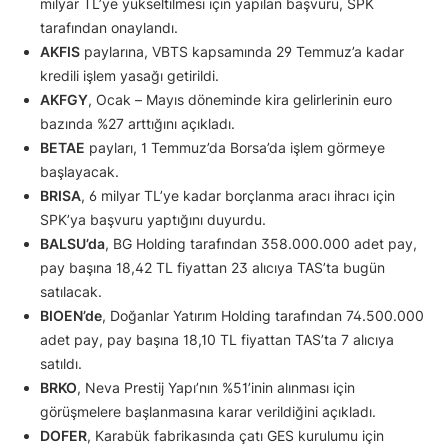
milyar TL’ye yükseltilmesi için yapılan başvuru, SPK
tarafından onaylandı.
AKFIS
paylarına, VBTS kapsamında 29 Temmuz’a kadar
kredili işlem yasağı getirildi.
AKFGY
, Ocak – Mayıs döneminde kira gelirlerinin euro
bazında %27 arttığını açıkladı.
BETAE
payları, 1 Temmuz’da Borsa’da işlem görmeye
başlayacak.
BRISA
, 6 milyar TL’ye kadar borçlanma aracı ihracı için
SPK’ya başvuru yaptığını duyurdu.
BALSU’da
, BG Holding tarafından 358.000.000 adet pay,
pay başına 18,42 TL fiyattan 23 alıcıya TAS’ta bugün
satılacak.
BIOEN’de
, Doğanlar Yatırım Holding tarafından 74.500.000
adet pay, pay başına 18,10 TL fiyattan TAS’ta 7 alıcıya
satıldı.
BRKO
, Neva Prestij Yapı’nın %51’inin alınması için
görüşmelere başlanmasına karar verildiğini açıkladı.
DOFER
, Karabük fabrikasında çatı GES kurulumu için