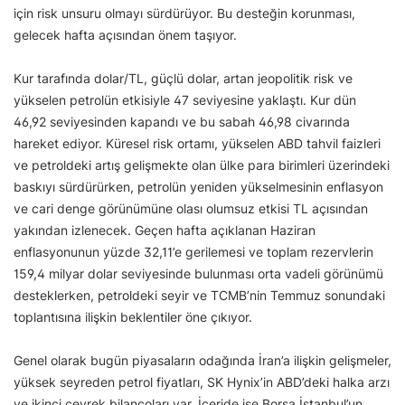
için risk unsuru olmayı sürdürüyor. Bu desteğin korunması,
gelecek hafta açısından önem taşıyor.
Kur tarafında dolar/TL, güçlü dolar, artan jeopolitik risk ve
yükselen petrolün etkisiyle 47 seviyesine yaklaştı. Kur dün
46,92 seviyesinden kapandı ve bu sabah 46,98 civarında
hareket ediyor. Küresel risk ortamı, yükselen ABD tahvil faizleri
ve petroldeki artış gelişmekte olan ülke para birimleri üzerindeki
baskıyı sürdürürken, petrolün yeniden yükselmesinin enflasyon
ve cari denge görünümüne olası olumsuz etkisi TL açısından
yakından izlenecek. Geçen hafta açıklanan Haziran
enflasyonunun yüzde 32,11’e gerilemesi ve toplam rezervlerin
159,4 milyar dolar seviyesinde bulunması orta vadeli görünümü
desteklerken, petroldeki seyir ve TCMB’nin Temmuz sonundaki
toplantısına ilişkin beklentiler öne çıkıyor.
Genel olarak bugün piyasaların odağında İran’a ilişkin gelişmeler,
yüksek seyreden petrol fiyatları, SK Hynix’in ABD’deki halka arzı
ve ikinci çeyrek bilançoları var. İçeride ise Borsa İstanbul’un