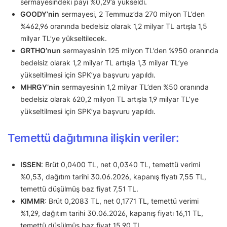
sermayesindeki payı %0,29’a yükseldi.
GOODY’nin
sermayesi, 2 Temmuz’da 270 milyon TL’den
%462,96 oranında bedelsiz olarak 1,2 milyar TL artışla 1,5
milyar TL’ye yükseltilecek.
GRTHO’nun
sermayesinin 125 milyon TL’den %950 oranında
bedelsiz olarak 1,2 milyar TL artışla 1,3 milyar TL’ye
yükseltilmesi için SPK’ya başvuru yapıldı.
MHRGY’nin
sermayesinin 1,2 milyar TL’den %50 oranında
bedelsiz olarak 620,2 milyon TL artışla 1,9 milyar TL’ye
yükseltilmesi için SPK’ya başvuru yapıldı.
Temettü dağıtımına ilişkin veriler:
ISSEN
: Brüt 0,0400 TL, net 0,0340 TL, temettü verimi
%0,53, dağıtım tarihi 30.06.2026, kapanış fiyatı 7,55 TL,
temettü düşülmüş baz fiyat 7,51 TL.
KIMMR
: Brüt 0,2083 TL, net 0,1771 TL, temettü verimi
%1,29, dağıtım tarihi 30.06.2026, kapanış fiyatı 16,11 TL,
temettü düşülmüş baz fiyat 15,90 TL.