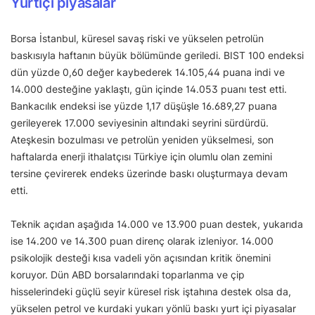
Yurtiçi piyasalar
Borsa İstanbul, küresel savaş riski ve yükselen petrolün
baskısıyla haftanın büyük bölümünde geriledi. BIST 100 endeksi
dün yüzde 0,60 değer kaybederek 14.105,44 puana indi ve
14.000 desteğine yaklaştı, gün içinde 14.053 puanı test etti.
Bankacılık endeksi ise yüzde 1,17 düşüşle 16.689,27 puana
gerileyerek 17.000 seviyesinin altındaki seyrini sürdürdü.
Ateşkesin bozulması ve petrolün yeniden yükselmesi, son
haftalarda enerji ithalatçısı Türkiye için olumlu olan zemini
tersine çevirerek endeks üzerinde baskı oluşturmaya devam
etti.
Teknik açıdan aşağıda 14.000 ve 13.900 puan destek, yukarıda
ise 14.200 ve 14.300 puan direnç olarak izleniyor. 14.000
psikolojik desteği kısa vadeli yön açısından kritik önemini
koruyor. Dün ABD borsalarındaki toparlanma ve çip
hisselerindeki güçlü seyir küresel risk iştahına destek olsa da,
yükselen petrol ve kurdaki yukarı yönlü baskı yurt içi piyasalar