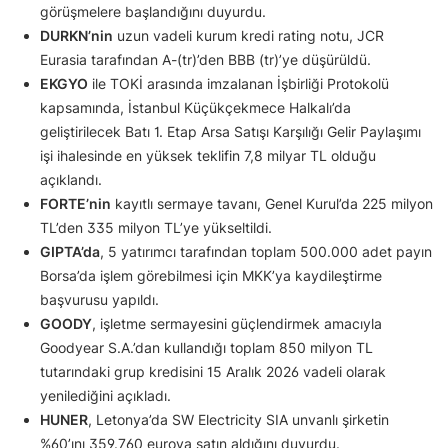
görüşmelere başlandığını duyurdu.
DURKN’nin
uzun vadeli kurum kredi rating notu, JCR
Eurasia tarafından A-(tr)’den BBB (tr)’ye düşürüldü.
EKGYO
ile TOKİ arasında imzalanan İşbirliği Protokolü
kapsamında, İstanbul Küçükçekmece Halkalı’da
geliştirilecek Batı 1. Etap Arsa Satışı Karşılığı Gelir Paylaşımı
işi ihalesinde en yüksek teklifin 7,8 milyar TL olduğu
açıklandı.
FORTE’nin
kayıtlı sermaye tavanı, Genel Kurul’da 225 milyon
TL’den 335 milyon TL’ye yükseltildi.
GIPTA’da
, 5 yatırımcı tarafından toplam 500.000 adet payın
Borsa’da işlem görebilmesi için MKK’ya kaydileştirme
başvurusu yapıldı.
GOODY
, işletme sermayesini güçlendirmek amacıyla
Goodyear S.A.’dan kullandığı toplam 850 milyon TL
tutarındaki grup kredisini 15 Aralık 2026 vadeli olarak
yenilediğini açıkladı.
HUNER
, Letonya’da SW Electricity SIA unvanlı şirketin
%60’ını 359.760 euroya satın aldığını duyurdu.