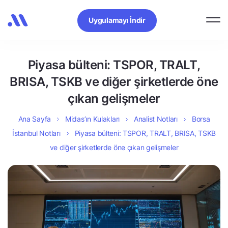
Uygulamayı İndir
Piyasa bülteni: TSPOR, TRALT,
BRISA, TSKB ve diğer şirketlerde öne
çıkan gelişmeler
Ana Sayfa
Midas’ın Kulakları
Analist Notları
Borsa
İstanbul Notları
Piyasa bülteni: TSPOR, TRALT, BRISA, TSKB
ve diğer şirketlerde öne çıkan gelişmeler