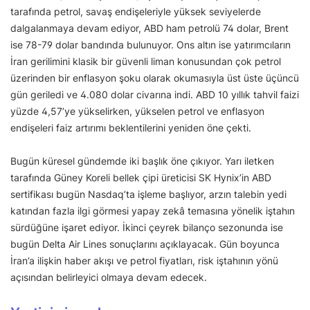
tarafında petrol, savaş endişeleriyle yüksek seviyelerde
dalgalanmaya devam ediyor, ABD ham petrolü 74 dolar, Brent
ise 78-79 dolar bandında bulunuyor. Ons altın ise yatırımcıların
İran gerilimini klasik bir güvenli liman konusundan çok petrol
üzerinden bir enflasyon şoku olarak okumasıyla üst üste üçüncü
gün geriledi ve 4.080 dolar civarına indi. ABD 10 yıllık tahvil faizi
yüzde 4,57’ye yükselirken, yükselen petrol ve enflasyon
endişeleri faiz artırımı beklentilerini yeniden öne çekti.
Bugün küresel gündemde iki başlık öne çıkıyor. Yarı iletken
tarafında Güney Koreli bellek çipi üreticisi SK Hynix’in ABD
sertifikası bugün Nasdaq’ta işleme başlıyor, arzın talebin yedi
katından fazla ilgi görmesi yapay zekâ temasına yönelik iştahın
sürdüğüne işaret ediyor. İkinci çeyrek bilanço sezonunda ise
bugün Delta Air Lines sonuçlarını açıklayacak. Gün boyunca
İran’a ilişkin haber akışı ve petrol fiyatları, risk iştahının yönü
açısından belirleyici olmaya devam edecek.