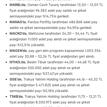
MARBL’de
, Osman Cavit Turunç tarafından 13,50 – 13,59 TL
fiyat aralığından 96.383 adet pay satıldı ve şirket
sermayesindeki payı %14,75’e geriledi.
MANAS’ta
, Pardus Portföy tarafından 486.868 adet pay
satıldı ve şirket sermayesindeki payı %4,90’a geriledi.
MACKO’da
, Mathzone tarafından 34,30 – 34,44 TL fiyat
aralığından 11.000 adet pay alındı ve şirket sermayesindeki
payı %12,51’e yükseldi.
MAGEN’de
, pay geri alım programı kapsamında 1.003.356
adet pay 30,88 – 32,36 TL fiyat aralığından geri alındı.
NTHOL’de
, Besim Tibuk tarafından 44,00 – 44,68 TL fiyat
aralığından 500.000 adet pay alındı ve şirket
sermayesindeki payı %37,42’ye yükseldi.
SISE’de
, Trakya Yatırım Holding tarafından 44,16 – 45,32 TL
fiyat aralığından 5.471.825 adet pay alındı ve şirket
sermayesindeki payı %0,18’e yükseldi.
TSKB’de
, Trakya Yatırım Holding tarafından 11,75 – 12,21 TL
fiyat aralığından 8.030.973 adet pay alındı ve şirket