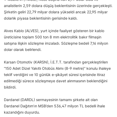
analistlerin 2,59 dolara düşüş beklentisinin üzerinde gerçekleşti.
Şirketin geliri 22,79 milyar dolara yükseldi ancak 22,95 milyar
dolarlık piyasa beklentisinin gerisinde kaldı.
Alves Kablo (ALVES), yurt içinde faaliyet gösteren bir kablo
üreticisine toplam 500 ton 8 mm elektrolitik bakır filmaşin
satışına ilişkin sözleşme imzaladı. Sözleşme bedeli 7,16 milyon
dolar olarak belirlendi.
Karsan Otomotiv (KARSN), İ.E.T.T. tarafından gerçekleştirilen
“150 Adet Dizel Yakıtlı Otobüs Alımı (8-9 metre)” konulu ihaleye
teklif verdiğini ve 10 günlük e-şikâyet süresi içerisinde itiraz
edilmediği sürece sözleşmeye davet alınmasının beklendiğini
bildirdi.
Dardanel (DARDL) sermayesinin tamamı şirkete ait olan
Dardanel Dağıtım’ın MSB’den 536,47 milyon TL bedelli ihale
kazandığını duyurdu.