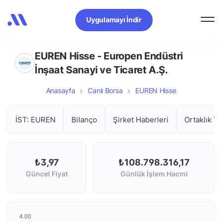
Uygulamayı İndir
EUREN Hisse - Europen Endüstri
İnşaat Sanayi ve Ticaret A.Ş.
Anasayfa
Canlı Borsa
EUREN Hisse
İST: EUREN
Bilanço
Şirket Haberleri
Ortaklık Ya
₺3,97
₺108.798.316,17
Güncel Fiyat
Günlük İşlem Hacmi