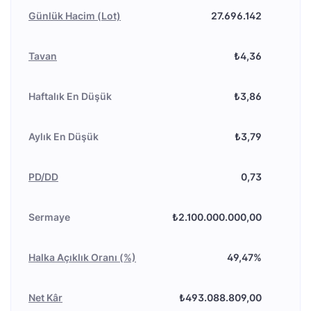
Günlük Hacim (Lot)
27.696.142
Tavan
₺4,36
Haftalık En Düşük
₺3,86
Aylık En Düşük
₺3,79
PD/DD
0,73
Sermaye
₺2.100.000.000,00
Halka Açıklık Oranı (%)
49,47%
Net Kâr
₺493.088.809,00