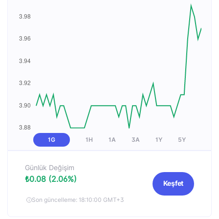
1G
1H
1A
3A
1Y
5Y
Günlük Değişim
₺0.08 (2.06%)
Keşfet
Son güncelleme: 18:10:00 GMT+3