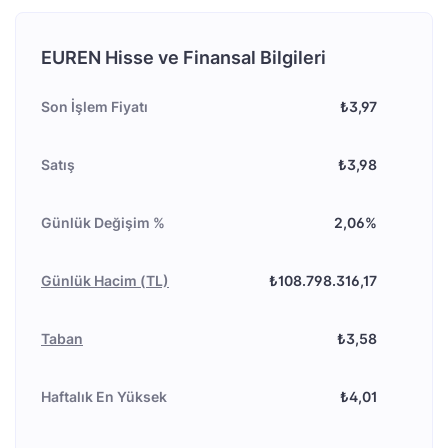
EUREN Hisse ve Finansal Bilgileri
Son İşlem Fiyatı
₺3,97
Satış
₺3,98
Günlük Değişim %
2,06%
Günlük Hacim (TL)
₺108.798.316,17
Taban
₺3,58
Haftalık En Yüksek
₺4,01