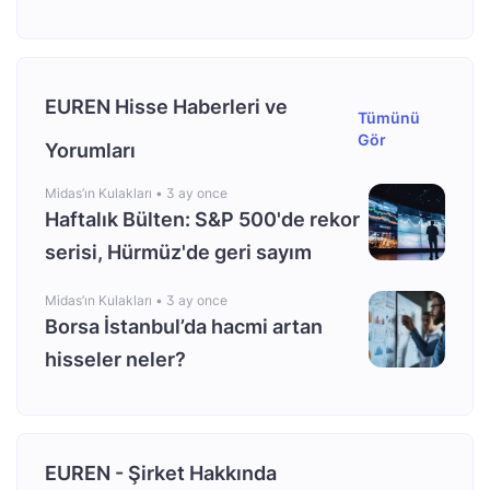
EUREN Hisse Haberleri ve
Tümünü
Gör
Yorumları
Midas’ın Kulakları •
3 ay once
Haftalık Bülten: S&P 500'de rekor
serisi, Hürmüz'de geri sayım
Midas’ın Kulakları •
3 ay once
Borsa İstanbul’da hacmi artan
hisseler neler?
EUREN - Şirket Hakkında