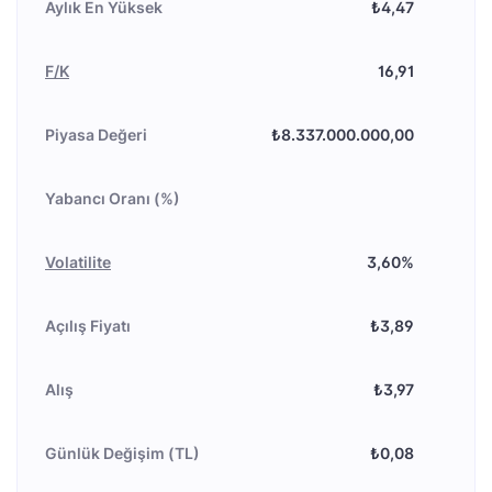
Aylık En Yüksek
₺4,47
F/K
16,91
Piyasa Değeri
₺8.337.000.000,00
Yabancı Oranı (%)
Volatilite
3,60%
Açılış Fiyatı
₺3,89
Alış
₺3,97
Günlük Değişim (TL)
₺0,08