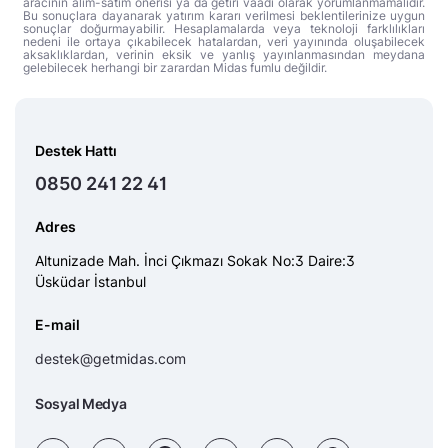
aracının alım-satım önerisi ya da getiri vaadi olarak yorumlanmamalıdır.
Bu sonuçlara dayanarak yatırım kararı verilmesi beklentilerinize uygun
sonuçlar doğurmayabilir. Hesaplamalarda veya teknoloji farklılıkları
nedeni ile ortaya çıkabilecek hatalardan, veri yayınında oluşabilecek
aksaklıklardan, verinin eksik ve yanlış yayınlanmasından meydana
gelebilecek herhangi bir zarardan Midas fumlu değildir.
Destek Hattı
0850 241 22 41
Adres
Altunizade Mah. İnci Çıkmazı Sokak No:3 Daire:3
Üsküdar İstanbul
E-mail
destek@getmidas.com
Sosyal Medya