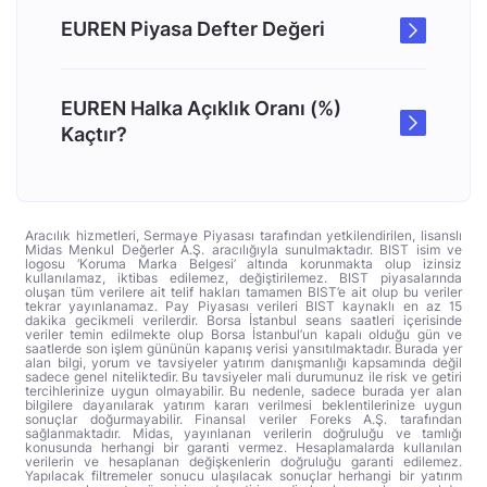
EUREN Piyasa Defter Değeri
EUREN Halka Açıklık Oranı (%)
Kaçtır?
Aracılık hizmetleri, Sermaye Piyasası tarafından yetkilendirilen, lisanslı
Midas Menkul Değerler A.Ş. aracılığıyla sunulmaktadır. BIST isim ve
logosu ‘Koruma Marka Belgesi’ altında korunmakta olup izinsiz
kullanılamaz, iktibas edilemez, değiştirilemez. BIST piyasalarında
oluşan tüm verilere ait telif hakları tamamen BIST’e ait olup bu veriler
tekrar yayınlanamaz. Pay Piyasası verileri BIST kaynaklı en az 15
dakika gecikmeli verilerdir. Borsa İstanbul seans saatleri içerisinde
veriler temin edilmekte olup Borsa İstanbul’un kapalı olduğu gün ve
saatlerde son işlem gününün kapanış verisi yansıtılmaktadır. Burada yer
alan bilgi, yorum ve tavsiyeler yatırım danışmanlığı kapsamında değil
sadece genel niteliktedir. Bu tavsiyeler mali durumunuz ile risk ve getiri
tercihlerinize uygun olmayabilir. Bu nedenle, sadece burada yer alan
bilgilere dayanılarak yatırım kararı verilmesi beklentilerinize uygun
sonuçlar doğurmayabilir. Finansal veriler Foreks A.Ş. tarafından
sağlanmaktadır. Midas, yayınlanan verilerin doğruluğu ve tamlığı
konusunda herhangi bir garanti vermez. Hesaplamalarda kullanılan
verilerin ve hesaplanan değişkenlerin doğruluğu garanti edilemez.
Yapılacak filtremeler sonucu ulaşılacak sonuçlar herhangi bir yatırım