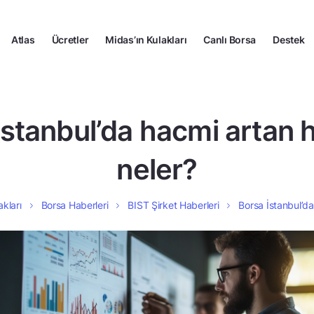
Atlas
Ücretler
Midas’ın Kulakları
Canlı Borsa
Destek
İstanbul’da hacmi artan h
neler?
akları
Borsa Haberleri
BIST Şirket Haberleri
Borsa İstanbul’da