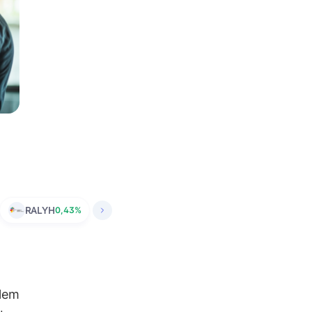
RALYH
0,43%
şlem