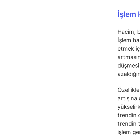
İşlem 
Hacim, bi
İşlem hac
etmek içi
artmasına
düşmesi i
azaldığın
Özellikl
artışına
yükselir
trendin 
trendin t
işlem ge