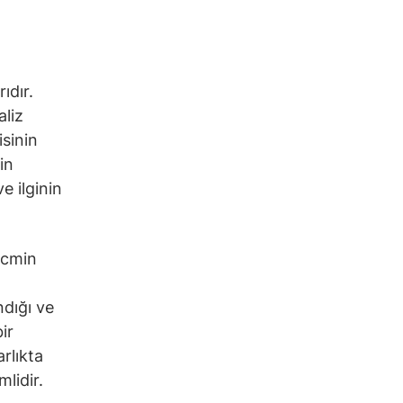
ıdır.
aliz
isinin
in
e ilginin
hacmin
ndığı ve
ir
arlıkta
lidir.