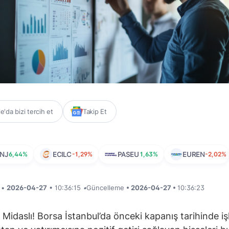
'da bizi tercih et
Takip Et
NJ
6,44%
ECILC
-1,29%
PASEU
1,63%
EUREN
-2,02%
i •
2026-04-27
• 10:36:15
•
Güncelleme
• 2026-04-27 •
10:36:23
 Midaslı! Borsa İstanbul’da önceki kapanış tarihinde i