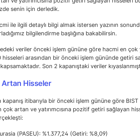
tan ve yatırımcısına pozitif getiri sağlayan hisseleri b
zde senin için derledik.
mi ile ilgili detaylı bilgi almak istersen yazının sonun
rladığımız bilgilendirme başlığına bakabilirsin.
tedeki veriler önceki işlem gününe göre hacmi en çok
 hisseleri arasından bir önceki işlem gününde getiri 
i kapsamaktadır. Son 2 kapanıştaki veriler kıyaslanmışt
Artan Hisseler
 kapanış itibarıyla bir önceki işlem gününe göre BIST
 çok artan ve yatırımcısına pozitif getiri sağlayan his
rçekleşti:
Eurasia (PASEU): %1.377,24 (Getiri: %8,09)