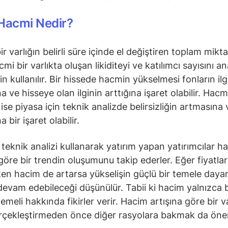
Hacmi Nedir?
r varlığın belirli süre içinde el değiştiren toplam miktar
mi bir varlıkta oluşan likiditeyi ve katılımcı sayısını an
n kullanılır. Bir hissede hacmin yükselmesi fonların ilg
 ve hisseye olan ilginin arttığına işaret olabilir. Hacm
se piyasa için teknik analizde belirsizliğin artmasına v
a bir işaret olabilir.
e teknik analizi kullanarak yatırım yapan yatırımcılar 
 göre bir trendin oluşumunu takip ederler. Eğer fiyatlar
ken hacim de artarsa yükselişin güçlü bir temele daya
devam edebileceği düşünülür. Tabii ki hacim yalnızca b
emeli hakkında fikirler verir. Hacim artışına göre bir v
rçekleştirmeden önce diğer rasyolara bakmak da önem