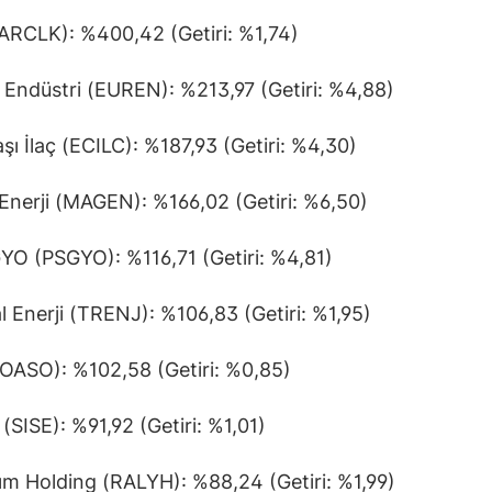
(ARCLK): %400,42 (Getiri: %1,74)
Endüstri (EUREN): %213,97 (Getiri: %4,88)
şı İlaç (ECILC): %187,93 (Getiri: %4,30)
nerji (MAGEN): %166,02 (Getiri: %6,50)
GYO (PSGYO): %116,71 (Getiri: %4,81)
 Enerji (TRENJ): %106,83 (Getiri: %1,95)
OASO): %102,58 (Getiri: %0,85)
(SISE): %91,92 (Getiri: %1,01)
rım Holding (RALYH): %88,24 (Getiri: %1,99)