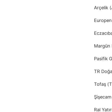
Arçelik 
Europen 
Eczacıba
Margün E
Pasifik 
TR Doğal
Tofaş (T
Şişecam 
Ral Yatı