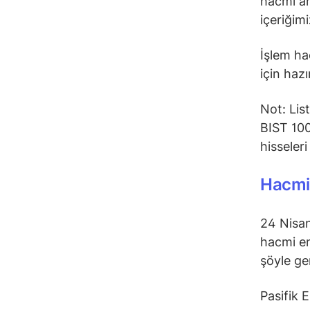
hacmi ar
içeriğimi
İşlem hac
için hazı
Not: Lis
BIST 100
hisseler
Hacmi 
24 Nisan
hacmi en
şöyle ge
Pasifik 