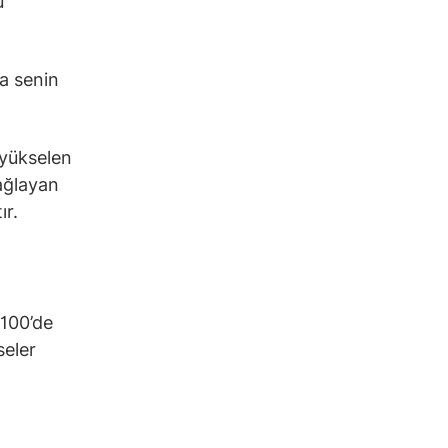
u
da senin
 yükselen
sağlayan
ır.
 100’de
seler