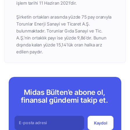
işlem tarihi 11 Haziran 2021’dir.
Şirketin ortakları arasında yüzde 75 pay oranıyla
Torunlar Enerji Sanayi ve Ticaret A.Ş.
bulunmaktadır. Torunlar Gıda Sanayi ve Tic.
A.Ş.’nin ortaklık payı ise yüzde 9,86’dır. Bunun
dışında kalan yüzde 15,14’lük oran halka arz
edilen paydır.
Midas Bülten’e abone ol,
finansal gündemi takip et.
Kaydol