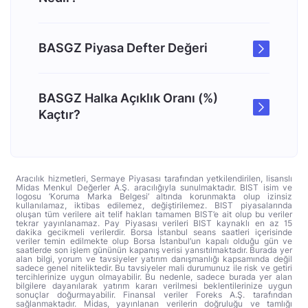
BASGZ Piyasa Defter Değeri
BASGZ Halka Açıklık Oranı (%)
Kaçtır?
Aracılık hizmetleri, Sermaye Piyasası tarafından yetkilendirilen, lisanslı
Midas Menkul Değerler A.Ş. aracılığıyla sunulmaktadır. BIST isim ve
logosu ‘Koruma Marka Belgesi’ altında korunmakta olup izinsiz
kullanılamaz, iktibas edilemez, değiştirilemez. BIST piyasalarında
oluşan tüm verilere ait telif hakları tamamen BIST’e ait olup bu veriler
tekrar yayınlanamaz. Pay Piyasası verileri BIST kaynaklı en az 15
dakika gecikmeli verilerdir. Borsa İstanbul seans saatleri içerisinde
veriler temin edilmekte olup Borsa İstanbul’un kapalı olduğu gün ve
saatlerde son işlem gününün kapanış verisi yansıtılmaktadır. Burada yer
alan bilgi, yorum ve tavsiyeler yatırım danışmanlığı kapsamında değil
sadece genel niteliktedir. Bu tavsiyeler mali durumunuz ile risk ve getiri
tercihlerinize uygun olmayabilir. Bu nedenle, sadece burada yer alan
bilgilere dayanılarak yatırım kararı verilmesi beklentilerinize uygun
sonuçlar doğurmayabilir. Finansal veriler Foreks A.Ş. tarafından
sağlanmaktadır. Midas, yayınlanan verilerin doğruluğu ve tamlığı