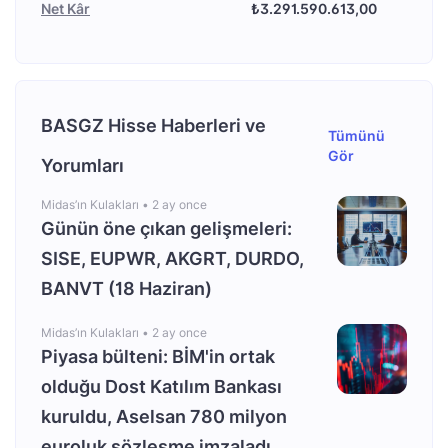
Net Kâr
₺3.291.590.613,00
BASGZ Hisse Haberleri ve
Tümünü
Gör
Yorumları
Midas’ın Kulakları •
2 ay once
Günün öne çıkan gelişmeleri:
SISE, EUPWR, AKGRT, DURDO,
BANVT (18 Haziran)
Midas’ın Kulakları •
2 ay once
Piyasa bülteni: BİM'in ortak
olduğu Dost Katılım Bankası
kuruldu, Aselsan 780 milyon
euroluk sözleşme imzaladı