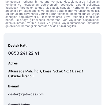
konusunda herhangi bir garanti vermez. Hesaplamalarda kullanılan
verilerin ve hesaplanan değişkenlerin doğruluğu garanti edilemez.
Yapılacak filtremeler sonucu ulaşılacak sonuçlar herhangi bir yatırım
aracının alım-satım önerisi ya da getiri vaadi olarak yorumlanmamalıdır.
Bu sonuçlara dayanarak yatırım kararı verilmesi beklentilerinize uygun
sonuçlar doğurmayabilir. Hesaplamalarda veya teknoloji farklılıkları
nedeni ile ortaya çıkabilecek hatalardan, veri yayınında oluşabilecek
aksaklıklardan, verinin eksik ve yanlış yayınlanmasından meydana
gelebilecek herhangi bir zarardan Midas fumlu değildir.
Destek Hattı
0850 241 22 41
Adres
Altunizade Mah. İnci Çıkmazı Sokak No:3 Daire:3
Üsküdar İstanbul
E-mail
destek@getmidas.com
Sosyal Medya