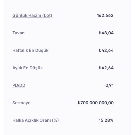
Günlük Hacim (Lot)
162.662
Tavan
₺48,04
Haftalık En Düşük
₺42,64
Aylık En Düşük
₺42,64
PD/DD
0,91
Sermaye
₺700.000.000,00
Halka Açıklık Oranı (%)
15,28%