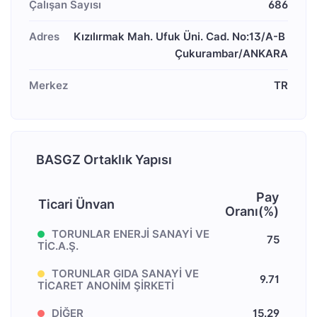
Çalışan Sayısı
686
Adres
Kızılırmak Mah. Ufuk Üni. Cad. No:13/A-B 
Çukurambar/ANKARA
Merkez
TR
BASGZ Ortaklık Yapısı
Pay
Ticari Ünvan
Oranı(%)
TORUNLAR ENERJİ SANAYİ VE
75
TİC.A.Ş.
TORUNLAR GIDA SANAYİ VE
9.71
TİCARET ANONİM ŞİRKETİ
DİĞER
15.29