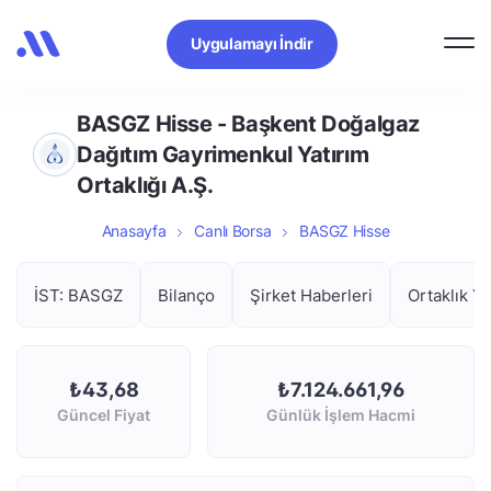
Uygulamayı İndir
BASGZ Hisse - Başkent Doğalgaz
Dağıtım Gayrimenkul Yatırım
Ortaklığı A.Ş.
Anasayfa
Canlı Borsa
BASGZ Hisse
İST: BASGZ
Bilanço
Şirket Haberleri
Ortaklık Ya
₺43,68
₺7.124.661,96
Güncel Fiyat
Günlük İşlem Hacmi