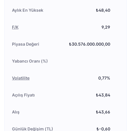
Aylık En Yüksek
₺48,40
F/K
9,29
Piyasa Değeri
₺30.576.000.000,00
Yabancı Oranı (%)
Volatilite
0,77%
Açılış Fiyatı
₺43,84
Alış
₺43,66
Günlük Değişim (TL)
₺-0,60