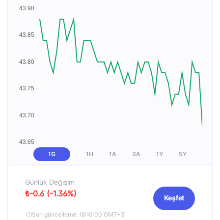
1G
1H
1A
3A
1Y
5Y
Günlük Değişim
₺-0.6 (-1.36%)
Keşfet
Son güncelleme: 18:10:00 GMT+3