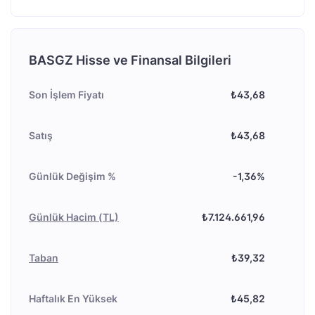
BASGZ Hisse ve Finansal Bilgileri
Son İşlem Fiyatı
₺43,68
Satış
₺43,68
Günlük Değişim %
-1,36%
Günlük Hacim (TL)
₺7.124.661,96
Taban
₺39,32
Haftalık En Yüksek
₺45,82