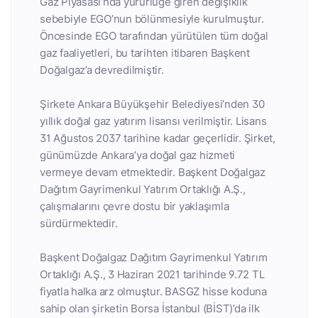
Gaz Piyasası’nda yürürlüğe giren değişiklik
sebebiyle EGO’nun bölünmesiyle kurulmuştur.
Öncesinde EGO tarafından yürütülen tüm doğal
gaz faaliyetleri, bu tarihten itibaren Başkent
Doğalgaz’a devredilmiştir.
Şirkete Ankara Büyükşehir Belediyesi’nden 30
yıllık doğal gaz yatırım lisansı verilmiştir. Lisans
31 Ağustos 2037 tarihine kadar geçerlidir. Şirket,
günümüzde Ankara’ya doğal gaz hizmeti
vermeye devam etmektedir. Başkent Doğalgaz
Dağıtım Gayrimenkul Yatırım Ortaklığı A.Ş.,
çalışmalarını çevre dostu bir yaklaşımla
sürdürmektedir.
Başkent Doğalgaz Dağıtım Gayrimenkul Yatırım
Ortaklığı A.Ş., 3 Haziran 2021 tarihinde 9.72 TL
fiyatla halka arz olmuştur. BASGZ hisse koduna
sahip olan şirketin Borsa İstanbul (BİST)’da ilk