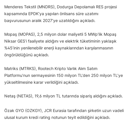
Menderes Tekstil (MNDRS), Dodurga Depolamalı RES projesi
kapsamında EPDK’ya yapılan önlisans süre uzatımı
başvurusunun aralık 2027’ye uzatıldığını açıkladı.
Mopaş (MOPAS), 2,5 milyon dolar maliyetli 5 MWp’lik Mopaş
Niksar GES’i faaliyete aldığını ve elektrik tüketiminin yaklaşık
%45’inin yenilenebilir enerji kaynaklarından karşılanmasının
öngörüldüğünü açıkladı.
Matriks (MTRKS), Rootech Kripto Varlık Alım Satım
Platformu’nun sermayesinin 150 milyon TL’den 250 milyon TL’ye
yükseltilmesine karar verildiğini açıkladı.
Netaş (NETAS), 19,6 milyon TL tutarında sipariş aldığını açıkladı.
Özak GYO (OZKGY), JCR Eurasia tarafından şirketin uzun vadeli
ulusal kurum kredi rating notunun teyit edildiğini açıkladı.