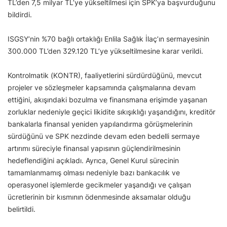
TL’den 7,5 milyar TL’ye yükseltilmesi için SPK’ya başvurduğunu
bildirdi.
ISGSY’nin %70 bağlı ortaklığı Enlila Sağlık İlaç’ın sermayesinin
300.000 TL’den 329.120 TL’ye yükseltilmesine karar verildi.
Kontrolmatik (KONTR), faaliyetlerini sürdürdüğünü, mevcut
projeler ve sözleşmeler kapsamında çalışmalarına devam
ettiğini, akışındaki bozulma ve finansmana erişimde yaşanan
zorluklar nedeniyle geçici likidite sıkışıklığı yaşandığını, kreditör
bankalarla finansal yeniden yapılandırma görüşmelerinin
sürdüğünü ve SPK nezdinde devam eden bedelli sermaye
artırımı süreciyle finansal yapısının güçlendirilmesinin
hedeflendiğini açıkladı. Ayrıca, Genel Kurul sürecinin
tamamlanmamış olması nedeniyle bazı bankacılık ve
operasyonel işlemlerde gecikmeler yaşandığı ve çalışan
ücretlerinin bir kısmının ödenmesinde aksamalar olduğu
belirtildi.