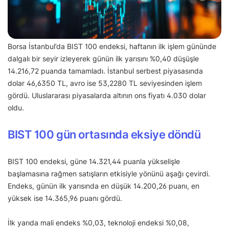
Borsa İstanbul’da BIST 100 endeksi, haftanın ilk işlem gününde
dalgalı bir seyir izleyerek günün ilk yarısını %0,40 düşüşle
14.216,72 puanda tamamladı. İstanbul serbest piyasasında
dolar 46,6350 TL, avro ise 53,2280 TL seviyesinden işlem
gördü. Uluslararası piyasalarda altının ons fiyatı 4.030 dolar
oldu.
BIST 100 gün ortasında eksiye döndü
BIST 100 endeksi, güne 14.321,44 puanla yükselişle
başlamasına rağmen satışların etkisiyle yönünü aşağı çevirdi.
Endeks, günün ilk yarısında en düşük 14.200,26 puanı, en
yüksek ise 14.365,96 puanı gördü.
İlk yarıda mali endeks %0,03, teknoloji endeksi %0,08,