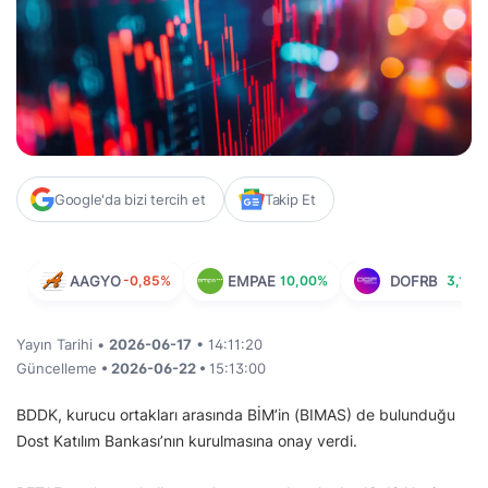
Google'da bizi tercih et
Takip Et
AAGYO
-0,85%
EMPAE
10,00%
DOFRB
3,18%
Yayın Tarihi •
2026-06-17
• 14:11:20
Güncelleme
• 2026-06-22 •
15:13:00
BDDK, kurucu ortakları arasında BİM’in (BIMAS) de bulunduğu
Dost Katılım Bankası’nın kurulmasına onay verdi.