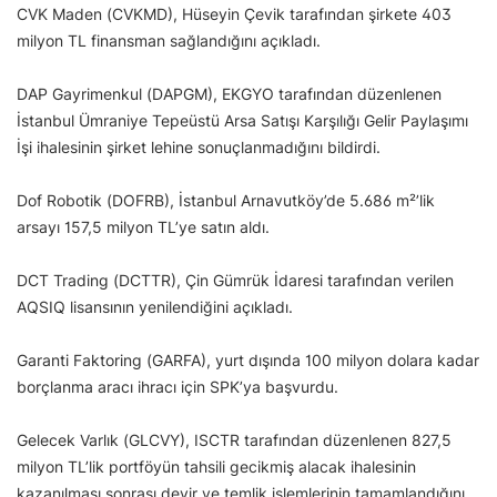
CVK Maden (CVKMD), Hüseyin Çevik tarafından şirkete 403
milyon TL finansman sağlandığını açıkladı.
DAP Gayrimenkul (DAPGM), EKGYO tarafından düzenlenen
İstanbul Ümraniye Tepeüstü Arsa Satışı Karşılığı Gelir Paylaşımı
İşi ihalesinin şirket lehine sonuçlanmadığını bildirdi.
Dof Robotik (DOFRB), İstanbul Arnavutköy’de 5.686 m²’lik
arsayı 157,5 milyon TL’ye satın aldı.
DCT Trading (DCTTR), Çin Gümrük İdaresi tarafından verilen
AQSIQ lisansının yenilendiğini açıkladı.
Garanti Faktoring (GARFA), yurt dışında 100 milyon dolara kadar
borçlanma aracı ihracı için SPK’ya başvurdu.
Gelecek Varlık (GLCVY), ISCTR tarafından düzenlenen 827,5
milyon TL’lik portföyün tahsili gecikmiş alacak ihalesinin
kazanılması sonrası devir ve temlik işlemlerinin tamamlandığını