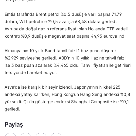
Emtia tarafında Brent petrol %0,5 düşüşle varil başına 71,79
dolara, WTI petrol ise %0,5 azalışla 68,48 dolara geriledi.
Avrupa’da doğal gazın referans fiyatı olan Hollanda TTF vadeli
kontratı %0,9 düşüşle megavat saat başına 44,95 euroya indi.
Almanya’nın 10 yıllık Bund tahvil faizi 1 baz puan düşerek
%2,929 seviyesine geriledi. ABD’nin 10 yıllık Hazine tahvil faizi
ise 3 baz puan azalarak %4,465 oldu. Tahvil fiyatları ile getirileri
ters yönde hareket ediyor.
Asya’da ise karışık bir seyir izlendi. Japonya’nın Nikkei 225
endeksi yatay kalırken, Hong Kong’un Hang Seng endeksi %0,8
yükseldi. Çin’in gösterge endeksi Shanghai Composite ise %0,1
geriledi.
Paylaş