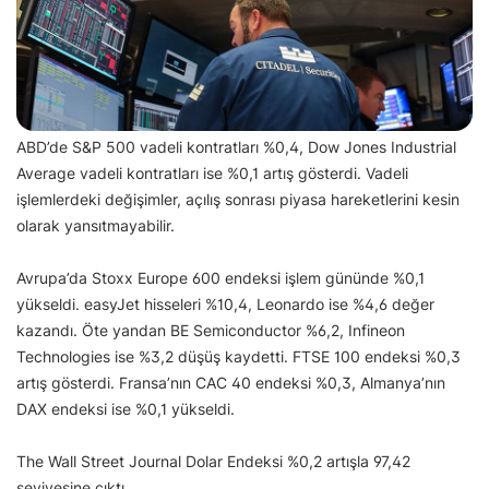
ABD’de S&P 500 vadeli kontratları %0,4, Dow Jones Industrial
Average vadeli kontratları ise %0,1 artış gösterdi. Vadeli
işlemlerdeki değişimler, açılış sonrası piyasa hareketlerini kesin
olarak yansıtmayabilir.
Avrupa’da Stoxx Europe 600 endeksi işlem gününde %0,1
yükseldi. easyJet hisseleri %10,4, Leonardo ise %4,6 değer
kazandı. Öte yandan BE Semiconductor %6,2, Infineon
Technologies ise %3,2 düşüş kaydetti. FTSE 100 endeksi %0,3
artış gösterdi. Fransa’nın CAC 40 endeksi %0,3, Almanya’nın
DAX endeksi ise %0,1 yükseldi.
The Wall Street Journal Dolar Endeksi %0,2 artışla 97,42
seviyesine çıktı.