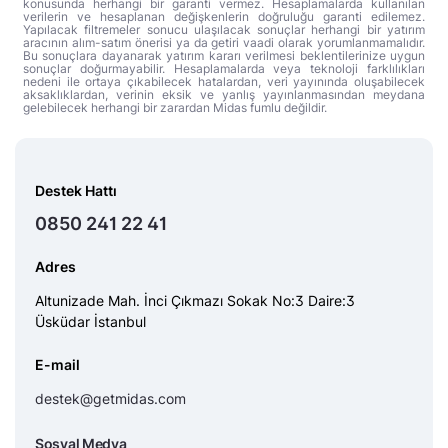
konusunda herhangi bir garanti vermez. Hesaplamalarda kullanılan
verilerin ve hesaplanan değişkenlerin doğruluğu garanti edilemez.
Yapılacak filtremeler sonucu ulaşılacak sonuçlar herhangi bir yatırım
aracının alım-satım önerisi ya da getiri vaadi olarak yorumlanmamalıdır.
Bu sonuçlara dayanarak yatırım kararı verilmesi beklentilerinize uygun
sonuçlar doğurmayabilir. Hesaplamalarda veya teknoloji farklılıkları
nedeni ile ortaya çıkabilecek hatalardan, veri yayınında oluşabilecek
aksaklıklardan, verinin eksik ve yanlış yayınlanmasından meydana
gelebilecek herhangi bir zarardan Midas fumlu değildir.
Destek Hattı
0850 241 22 41
Adres
Altunizade Mah. İnci Çıkmazı Sokak No:3 Daire:3
Üsküdar İstanbul
E-mail
destek@getmidas.com
Sosyal Medya