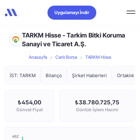
Uygulamayı İndir
TARKM Hisse - Tarkim Bitki Koruma
Sanayi ve Ticaret A.Ş.
Anasayfa
Canlı Borsa
TARKM Hisse
İST: TARKM
Bilanço
Şirket Haberleri
Ortaklık Y
₺454,00
₺38.780.725,75
Güncel Fiyat
Günlük İşlem Hacmi