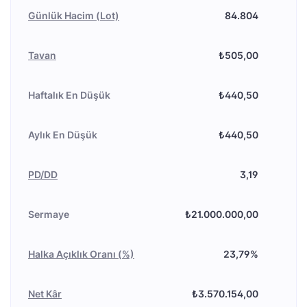
Günlük Hacim (Lot)
84.804
Tavan
₺505,00
Haftalık En Düşük
₺440,50
Aylık En Düşük
₺440,50
PD/DD
3,19
Sermaye
₺21.000.000,00
Halka Açıklık Oranı (%)
23,79%
Net Kâr
₺3.570.154,00