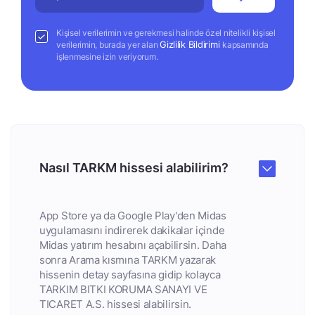
Kişisel verilerimin ve gerekmesi halinde özel nitelikli kişisel
Gizlilik Bildirimi
verilerimin, burada yer alan
kapsamında
işlenmesine izin veriyorum.
Nasıl TARKM hissesi alabilirim?
App Store ya da Google Play'den Midas
uygulamasını indirerek dakikalar içinde
Midas yatırım hesabını açabilirsin. Daha
sonra Arama kısmına TARKM yazarak
hissenin detay sayfasına gidip kolayca
TARKIM BITKI KORUMA SANAYI VE
TICARET A.S. hissesi alabilirsin.