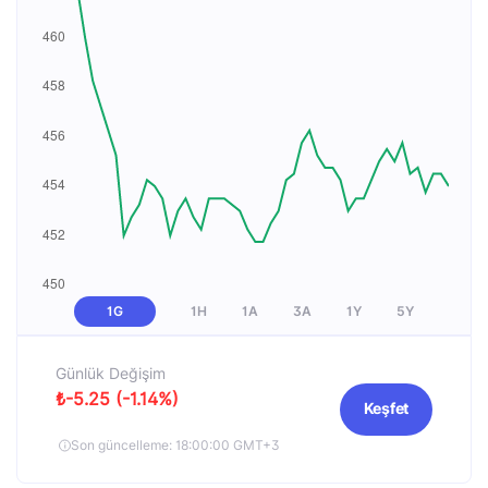
1G
1H
1A
3A
1Y
5Y
Günlük Değişim
₺-5.25 (-1.14%)
Keşfet
Son güncelleme: 18:00:00 GMT+3