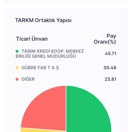
TARKM Ortaklık Yapısı
Pay
Ticari Ünvan
Oranı(%)
TARIM KREDİ KOOP. MERKEZ
45.71
BİRLİĞİ GENEL MÜDÜRLÜĞÜ
GÜBRE FAB T A Ş
30.48
DİĞER
23.81