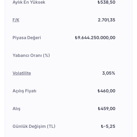
Aylık En Yüksek
₺538,50
F/K
2.701,35
Piyasa Değeri
₺9.644.250.000,00
Yabancı Oranı (%)
Volatilite
3,05%
Açılış Fiyatı
₺460,00
Alış
₺459,00
Günlük Değişim (TL)
₺-5,25