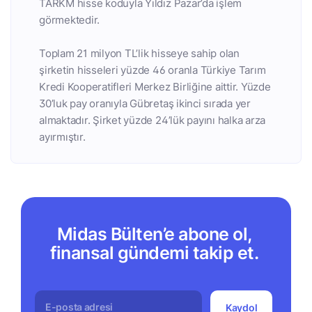
TARKM hisse koduyla Yıldız Pazar’da işlem
görmektedir.
Toplam 21 milyon TL’lik hisseye sahip olan
şirketin hisseleri yüzde 46 oranla Türkiye Tarım
Kredi Kooperatifleri Merkez Birliğine aittir. Yüzde
30’luk pay oranıyla Gübretaş ikinci sırada yer
almaktadır. Şirket yüzde 24’lük payını halka arza
ayırmıştır.
Midas Bülten’e abone ol,
finansal gündemi takip et.
Kaydol