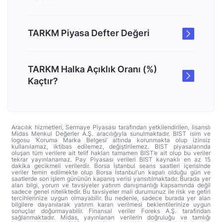
TARKM Piyasa Defter Değeri
TARKM Halka Açıklık Oranı (%)
Kaçtır?
Aracılık hizmetleri, Sermaye Piyasası tarafından yetkilendirilen, lisanslı
Midas Menkul Değerler A.Ş. aracılığıyla sunulmaktadır. BIST isim ve
logosu ‘Koruma Marka Belgesi’ altında korunmakta olup izinsiz
kullanılamaz, iktibas edilemez, değiştirilemez. BIST piyasalarında
oluşan tüm verilere ait telif hakları tamamen BIST’e ait olup bu veriler
tekrar yayınlanamaz. Pay Piyasası verileri BIST kaynaklı en az 15
dakika gecikmeli verilerdir. Borsa İstanbul seans saatleri içerisinde
veriler temin edilmekte olup Borsa İstanbul’un kapalı olduğu gün ve
saatlerde son işlem gününün kapanış verisi yansıtılmaktadır. Burada yer
alan bilgi, yorum ve tavsiyeler yatırım danışmanlığı kapsamında değil
sadece genel niteliktedir. Bu tavsiyeler mali durumunuz ile risk ve getiri
tercihlerinize uygun olmayabilir. Bu nedenle, sadece burada yer alan
bilgilere dayanılarak yatırım kararı verilmesi beklentilerinize uygun
sonuçlar doğurmayabilir. Finansal veriler Foreks A.Ş. tarafından
sağlanmaktadır. Midas, yayınlanan verilerin doğruluğu ve tamlığı