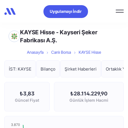
Uygulamayı İndir
KAYSE Hisse - Kayseri Şeker
Fabrikası A.Ş.
Anasayfa
Canlı Borsa
KAYSE Hisse
İST: KAYSE
Bilanço
Şirket Haberleri
Ortaklık Ya
₺3,83
₺28.114.229,90
Güncel Fiyat
Günlük İşlem Hacmi