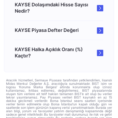
KAYSE Dolaşımdaki Hisse Sayısı
Nedir?
KAYSE Piyasa Defter Değeri
KAYSE Halka Açıklık Oranı (%)
Kaçtır?
Aracılık hizmetleri, Sermaye Piyasası tarafından yetkilendirilen, lisanslı
Midas Menkul Değerler A.Ş. aracılığıyla sunulmaktadır. BIST isim ve
logosu ‘Koruma Marka Belgesi’ altında korunmakta olup izinsiz
kullanılamaz, iktibas edilemez, değiştirilemez. BIST piyasalarında
oluşan tüm verilere ait telif hakları tamamen BIST’e ait olup bu veriler
tekrar yayınlanamaz. Pay Piyasası verileri BIST kaynaklı en az 15
dakika gecikmeli verilerdir. Borsa İstanbul seans saatleri içerisinde
veriler temin edilmekte olup Borsa İstanbul’un kapalı olduğu gün ve
saatlerde son işlem gününün kapanış verisi yansıtılmaktadır. Burada yer
alan bilgi, yorum ve tavsiyeler yatırım danışmanlığı kapsamında değil
sadece genel niteliktedir. Bu tavsiyeler mali durumunuz ile risk ve getiri
tercihlerinize uygun olmayabilir. Bu nedenle, sadece burada yer alan