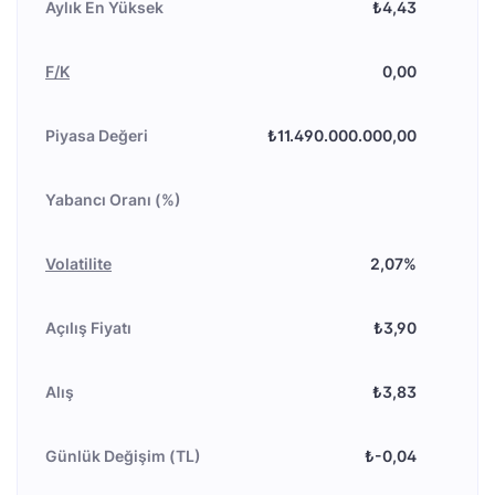
Aylık En Yüksek
₺4,43
F/K
0,00
Piyasa Değeri
₺11.490.000.000,00
Yabancı Oranı (%)
Volatilite
2,07%
Açılış Fiyatı
₺3,90
Alış
₺3,83
Günlük Değişim (TL)
₺-0,04