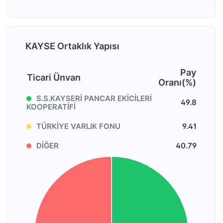
KAYSE Ortaklık Yapısı
Pay
Ticari Ünvan
Oranı(%)
S.S.KAYSERİ PANCAR EKİCİLERİ
49.8
KOOPERATİFİ
TÜRKİYE VARLIK FONU
9.41
DİĞER
40.79