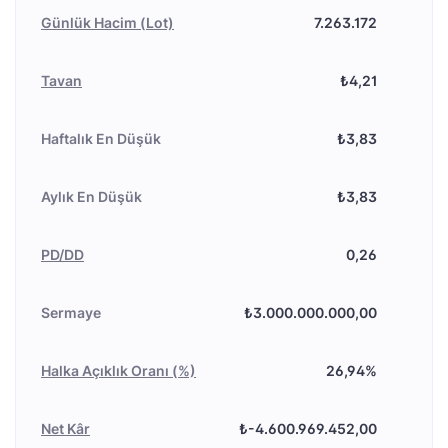
Günlük Hacim (Lot)
7.263.172
Tavan
₺4,21
Haftalık En Düşük
₺3,83
Aylık En Düşük
₺3,83
PD/DD
0,26
Sermaye
₺3.000.000.000,00
Halka Açıklık Oranı (%)
26,94%
Net Kâr
₺-4.600.969.452,00