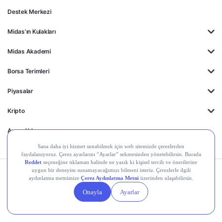
Destek Merkezi
Midas'ın Kulakları
Midas Akademi
Borsa Terimleri
Piyasalar
Kripto
Ayrıcalıklar
Kişisel Verilerin
Gizlilik
Yasal
Çerez
Korunması
Politikası
Duyurular
Ayarları
© 2026 Midas Finansal Teknolojiler A.Ş. Tüm hakları saklıdır.