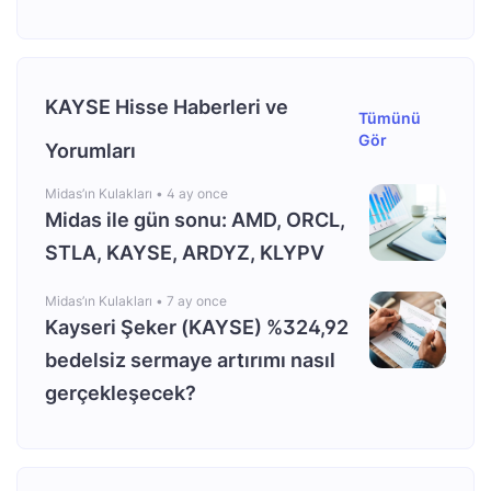
KAYSE Hisse Haberleri ve
Tümünü
Gör
Yorumları
Midas’ın Kulakları •
4 ay once
Midas ile gün sonu: AMD, ORCL,
STLA, KAYSE, ARDYZ, KLYPV
Midas’ın Kulakları •
7 ay once
Kayseri Şeker (KAYSE) %324,92
bedelsiz sermaye artırımı nasıl
gerçekleşecek?