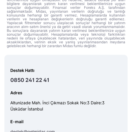
bilgilere dayanılarak yatırım kararı verilmesi beklentilerinize uygun
sonuçlar doğurmayabilir. Finansal veriler Foreks A.Ş. tarafından
sağlanmaktadır. Midas, yayınlanan verilerin doğruluğu ve tamlığı
konusunda herhangi bir garanti vermez. Hesaplamalarda kullanılan
verilerin ve hesaplanan değişkenlerin doğruluğu garanti edilemez.
Yapılacak filtremeler sonucu ulaşılacak sonuçlar herhangi bir yatırım
aracının alım-satım önerisi ya da getiri vaadi olarak yorumlanmamalıdır.
Bu sonuçlara dayanarak yatırım kararı verilmesi beklentilerinize uygun
sonuçlar doğurmayabilir. Hesaplamalarda veya teknoloji farklılıkları
nedeni ile ortaya çıkabilecek hatalardan, veri yayınında oluşabilecek
aksaklıklardan, verinin eksik ve yanlış yayınlanmasından meydana
gelebilecek herhangi bir zarardan Midas fumlu değildir.
Destek Hattı
0850 241 22 41
Adres
Altunizade Mah. İnci Çıkmazı Sokak No:3 Daire:3
Üsküdar İstanbul
E-mail
destek@getmidas.com