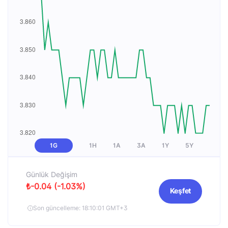
1G
1H
1A
3A
1Y
5Y
Günlük Değişim
₺-0.04 (-1.03%)
Keşfet
Son güncelleme: 18:10:01 GMT+3