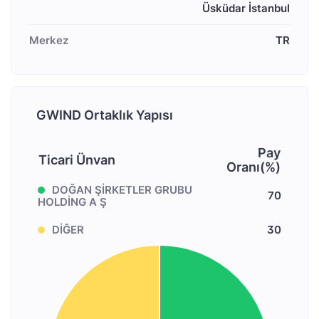
Üsküdar İstanbul
Merkez
TR
GWIND Ortaklık Yapısı
Pay
Ticari Ünvan
Oranı(%)
DOĞAN ŞİRKETLER GRUBU
70
HOLDİNG A Ş
DİĞER
30