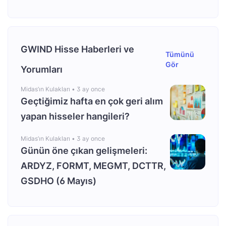
GWIND Hisse Haberleri ve
Tümünü
Gör
Yorumları
Midas’ın Kulakları •
3 ay once
Geçtiğimiz hafta en çok geri alım
yapan hisseler hangileri?
Midas’ın Kulakları •
3 ay once
Günün öne çıkan gelişmeleri:
ARDYZ, FORMT, MEGMT, DCTTR,
GSDHO (6 Mayıs)