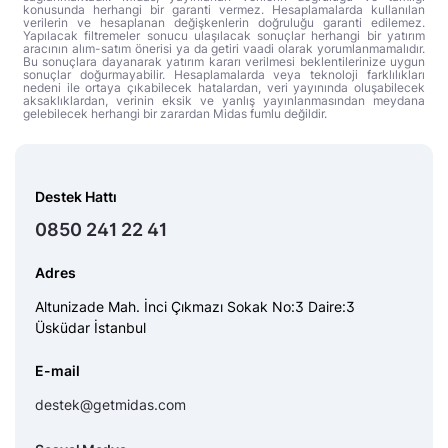
konusunda herhangi bir garanti vermez. Hesaplamalarda kullanılan
verilerin ve hesaplanan değişkenlerin doğruluğu garanti edilemez.
Yapılacak filtremeler sonucu ulaşılacak sonuçlar herhangi bir yatırım
aracının alım-satım önerisi ya da getiri vaadi olarak yorumlanmamalıdır.
Bu sonuçlara dayanarak yatırım kararı verilmesi beklentilerinize uygun
sonuçlar doğurmayabilir. Hesaplamalarda veya teknoloji farklılıkları
nedeni ile ortaya çıkabilecek hatalardan, veri yayınında oluşabilecek
aksaklıklardan, verinin eksik ve yanlış yayınlanmasından meydana
gelebilecek herhangi bir zarardan Midas fumlu değildir.
Destek Hattı
0850 241 22 41
Adres
Altunizade Mah. İnci Çıkmazı Sokak No:3 Daire:3
Üsküdar İstanbul
E-mail
destek@getmidas.com