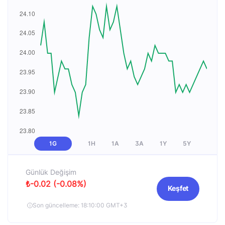
1G
1H
1A
3A
1Y
5Y
Günlük Değişim
₺-0.02 (-0.08%)
Keşfet
Son güncelleme: 18:10:00 GMT+3