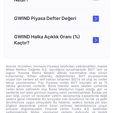
GWIND Piyasa Defter Değeri
GWIND Halka Açıklık Oranı (%)
Kaçtır?
Aracılık hizmetleri, Sermaye Piyasası tarafından yetkilendirilen, lisanslı
Midas Menkul Değerler A.Ş. aracılığıyla sunulmaktadır. BIST isim ve
logosu ‘Koruma Marka Belgesi’ altında korunmakta olup izinsiz
kullanılamaz, iktibas edilemez, değiştirilemez. BIST piyasalarında
oluşan tüm verilere ait telif hakları tamamen BIST’e ait olup bu veriler
tekrar yayınlanamaz. Pay Piyasası verileri BIST kaynaklı en az 15
dakika gecikmeli verilerdir. Borsa İstanbul seans saatleri içerisinde
veriler temin edilmekte olup Borsa İstanbul’un kapalı olduğu gün ve
saatlerde son işlem gününün kapanış verisi yansıtılmaktadır. Burada yer
alan bilgi, yorum ve tavsiyeler yatırım danışmanlığı kapsamında değil
sadece genel niteliktedir. Bu tavsiyeler mali durumunuz ile risk ve getiri
tercihlerinize uygun olmayabilir. Bu nedenle, sadece burada yer alan
bilgilere dayanılarak yatırım kararı verilmesi beklentilerinize uygun
sonuçlar doğurmayabilir. Finansal veriler Foreks A.Ş. tarafından
sağlanmaktadır. Midas, yayınlanan verilerin doğruluğu ve tamlığı