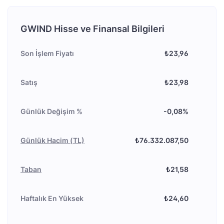
GWIND Hisse ve Finansal Bilgileri
Son İşlem Fiyatı
₺23,96
Satış
₺23,98
Günlük Değişim %
-0,08%
Günlük Hacim (TL)
₺76.332.087,50
Taban
₺21,58
Haftalık En Yüksek
₺24,60