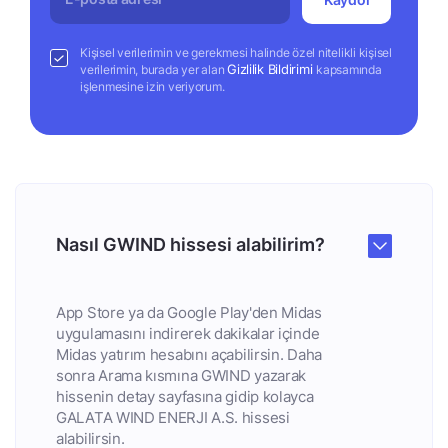
Kişisel verilerimin ve gerekmesi halinde özel nitelikli kişisel
Gizlilik Bildirimi
verilerimin, burada yer alan
kapsamında
işlenmesine izin veriyorum.
Nasıl GWIND hissesi alabilirim?
App Store ya da Google Play'den Midas
uygulamasını indirerek dakikalar içinde
Midas yatırım hesabını açabilirsin. Daha
sonra Arama kısmına GWIND yazarak
hissenin detay sayfasına gidip kolayca
GALATA WIND ENERJI A.S. hissesi
alabilirsin.