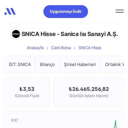
Uygulamayı İndir
SNICA Hisse - Sanica Isı Sanayi A.Ş.
Anasayfa
Canlı Borsa
SNICA Hisse
İST: SNICA
Bilanço
Şirket Haberleri
Ortaklık Ya
₺3,53
₺26.465.256,82
Güncel Fiyat
Günlük İşlem Hacmi