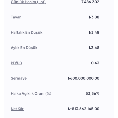
Günlük Hacim (Lot)
7.486.302
Tavan
₺3,88
Haftalık En Düşük
₺3,48
Aylık En Düşük
₺3,48
PD/DD
0,43
Sermaye
₺600.000.000,00
Halka Açıklık Oranı (%)
53,56%
Net Kâr
₺-813.662.145,00