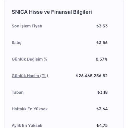
SNICA Hisse ve Finansal Bilgileri
Son İşlem Fiyatı
₺3,53
Satış
₺3,56
Günlük Değişim %
0,57%
Günlük Hacim (TL)
₺26.465.256,82
Taban
₺3,18
Haftalık En Yüksek
₺3,64
Aylık En Yüksek
₺4,75