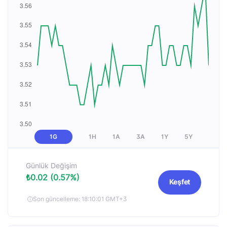
1G
1H
1A
3A
1Y
5Y
Günlük Değişim
₺0.02 (0.57%)
Keşfet
Son güncelleme: 18:10:01 GMT+3