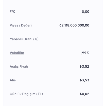
F/K
0,00
Piyasa Değeri
₺2.118.000.000,00
Yabancı Oranı (%)
Volatilite
1,99%
Açılış Fiyatı
₺3,52
Alış
₺3,53
Günlük Değişim (TL)
₺0,02