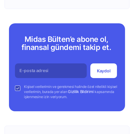
Midas Bülten’e abone ol,
finansal gündemi takip et.
Kaydol
Kişisel verilerimin ve gerekmesi halinde özel nitelikli kişisel
Gizlilik Bildirimi
verilerimin, burada yer alan
kapsamında
işlenmesine izin veriyorum.