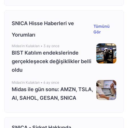
SNICA Hisse Haberleri ve
Tümünü
Gör
Yorumları
Midas’ın Kulakları •
3 ay once
BIST Katılım endekslerinde
gerçekleşecek değişiklikler belli
oldu
Midas’ın Kulakları •
6 ay once
Midas ile gün sonu: AMZN, TSLA,
AI, SAHOL, GESAN, SNICA
SNICA - Şirket Hakkında