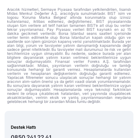
Aracılık hizmetleri, Sermaye Piyasası tarafından yetkilendirilen, lisanslı
Midas Menkul Değerler A.Ş. aracılığıyla sunulmaktadır. BIST isim ve
logosu ‘Koruma Marka Belgesi’ altında korunmakta olup izinsiz
kullanılamaz, iktibas edilemez, değiştirilemez. BIST piyasalarında
oluşan tüm verilere ait telif hakları tamamen BIST’e ait olup bu veriler
tekrar yayınlanamaz. Pay Piyasası verileri BIST kaynaklı en az 15
dakika gecikmeli verilerdir. Borsa İstanbul seans saatleri içerisinde
veriler temin edilmekte olup Borsa İstanbul’un kapalı olduğu gün ve
saatlerde son işlem gününün kapanış verisi yansıtılmaktadır. Burada yer
alan bilgi, yorum ve tavsiyeler yatırım danışmanlığı kapsamında değil
sadece genel niteliktedir. Bu tavsiyeler mali durumunuz ile risk ve getiri
tercihlerinize uygun olmayabilir. Bu nedenle, sadece burada yer alan
bilgilere dayanılarak yatırım kararı verilmesi beklentilerinize uygun
sonuçlar doğurmayabilir. Finansal veriler Foreks A.Ş. tarafından
sağlanmaktadır. Midas, yayınlanan verilerin doğruluğu ve tamlığı
konusunda herhangi bir garanti vermez. Hesaplamalarda kullanılan
verilerin ve hesaplanan değişkenlerin doğruluğu garanti edilemez.
Yapılacak filtremeler sonucu ulaşılacak sonuçlar herhangi bir yatırım
aracının alım-satım önerisi ya da getiri vaadi olarak yorumlanmamalıdır.
Bu sonuçlara dayanarak yatırım kararı verilmesi beklentilerinize uygun
sonuçlar doğurmayabilir. Hesaplamalarda veya teknoloji farklılıkları
nedeni ile ortaya çıkabilecek hatalardan, veri yayınında oluşabilecek
aksaklıklardan, verinin eksik ve yanlış yayınlanmasından meydana
gelebilecek herhangi bir zarardan Midas fumlu değildir.
Destek Hattı
0850 241 22 41