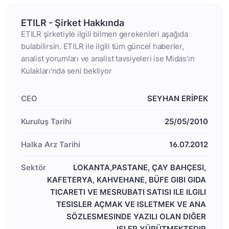
ETILR - Şirket Hakkında
ETILR şirketiyle ilgili bilmen gerekenleri aşağıda
bulabilirsin. ETILR ile ilgili tüm güncel haberler,
analist yorumları ve analist tavsiyeleri ise Midas'ın
Kulakları'nda seni bekliyor
CEO
SEYHAN ERİPEK
Kuruluş Tarihi
25/05/2010
Halka Arz Tarihi
16.07.2012
Sektör
LOKANTA,PASTANE, ÇAY BAHÇESI, 
KAFETERYA, KAHVEHANE, BÜFE GIBI GIDA 
TICARETI VE MESRUBATI SATISI ILE ILGILI 
TESISLER AÇMAK VE ISLETMEK VE ANA 
SÖZLESMESINDE YAZILI OLAN DIĞER 
ISLER YÜRÜTMEKTEDIR.