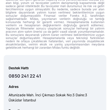
alan bilgi, yorum ve tavsiyeler yatırım danışmanlığı kapsamında değil
sadece genel niteliktedir. Bu tavsiyeler mali durumunuz ile risk ve getiri
tercihlerinize uygun olmayabilir. Bu nedenle, sadece burada yer alan
bilgilere dayanılarak yatırım kararı verilmesi beklentilerinize uygun
sonuçlar doğurmayabilir. Finansal veriler Foreks A.Ş. tarafından
sağlanmaktadır. Midas, yayınlanan verilerin doğruluğu ve tamlığı
konusunda herhangi bir garanti vermez. Hesaplamalarda kullanılan
verilerin ve hesaplanan değişkenlerin doğruluğu garanti edilemez.
Yapılacak filtremeler sonucu ulaşılacak sonuçlar herhangi bir yatırım
aracının alım-satım önerisi ya da getiri vaadi olarak yorumlanmamalıdır.
Bu sonuçlara dayanarak yatırım kararı verilmesi beklentilerinize uygun
sonuçlar doğurmayabilir. Hesaplamalarda veya teknoloji farklılıkları
nedeni ile ortaya çıkabilecek hatalardan, veri yayınında oluşabilecek
aksaklıklardan, verinin eksik ve yanlış yayınlanmasından meydana
gelebilecek herhangi bir zarardan Midas fumlu değildir.
Destek Hattı
0850 241 22 41
Adres
Altunizade Mah. İnci Çıkmazı Sokak No:3 Daire:3
Üsküdar İstanbul