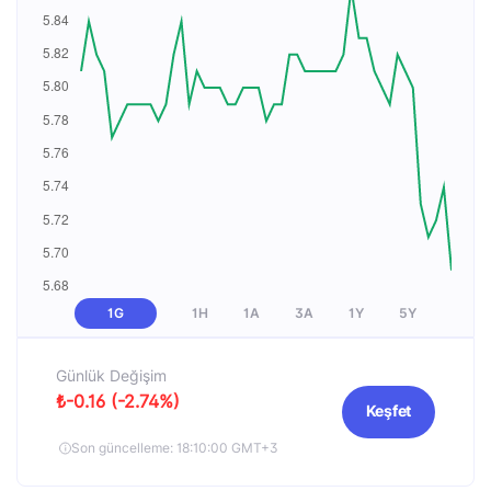
1G
1H
1A
3A
1Y
5Y
Günlük Değişim
₺-0.16 (-2.74%)
Keşfet
Son güncelleme: 18:10:00 GMT+3