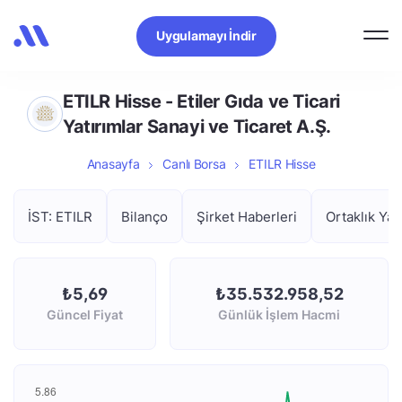
Uygulamayı İndir
ETILR Hisse - Etiler Gıda ve Ticari
Yatırımlar Sanayi ve Ticaret A.Ş.
Anasayfa
Canlı Borsa
ETILR Hisse
İST: ETILR
Bilanço
Şirket Haberleri
Ortaklık Yap
₺5,69
₺35.532.958,52
Güncel Fiyat
Günlük İşlem Hacmi