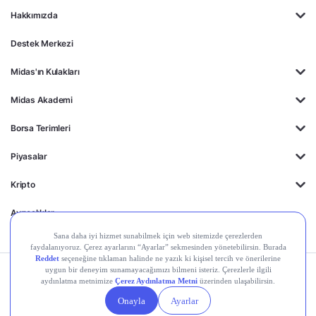
Hakkımızda
Destek Merkezi
Midas'ın Kulakları
Midas Akademi
Borsa Terimleri
Piyasalar
Kripto
Ayrıcalıklar
Kişisel Verilerin
Gizlilik
Yasal
Çerez
Korunması
Politikası
Duyurular
Ayarları