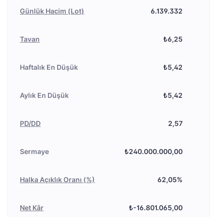
Günlük Hacim (Lot)
6.139.332
Tavan
₺6,25
Haftalık En Düşük
₺5,42
Aylık En Düşük
₺5,42
PD/DD
2,57
Sermaye
₺240.000.000,00
Halka Açıklık Oranı (%)
62,05%
Net Kâr
₺-16.801.065,00