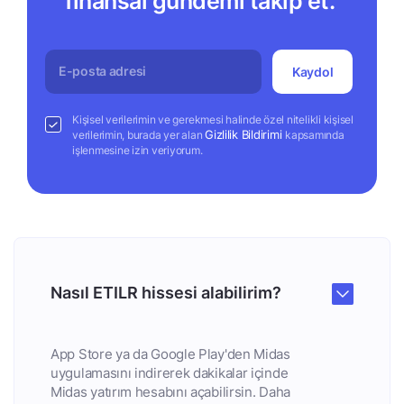
finansal gündemi takip et.
Kaydol
Kişisel verilerimin ve gerekmesi halinde özel nitelikli kişisel
Gizlilik Bildirimi
verilerimin, burada yer alan
kapsamında
işlenmesine izin veriyorum.
Nasıl ETILR hissesi alabilirim?
App Store ya da Google Play'den Midas
uygulamasını indirerek dakikalar içinde
Midas yatırım hesabını açabilirsin. Daha