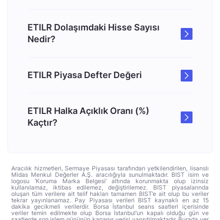
ETILR Dolaşımdaki Hisse Sayısı
Nedir?
ETILR Piyasa Defter Değeri
ETILR Halka Açıklık Oranı (%)
Kaçtır?
Aracılık hizmetleri, Sermaye Piyasası tarafından yetkilendirilen, lisanslı
Midas Menkul Değerler A.Ş. aracılığıyla sunulmaktadır. BIST isim ve
logosu ‘Koruma Marka Belgesi’ altında korunmakta olup izinsiz
kullanılamaz, iktibas edilemez, değiştirilemez. BIST piyasalarında
oluşan tüm verilere ait telif hakları tamamen BIST’e ait olup bu veriler
tekrar yayınlanamaz. Pay Piyasası verileri BIST kaynaklı en az 15
dakika gecikmeli verilerdir. Borsa İstanbul seans saatleri içerisinde
veriler temin edilmekte olup Borsa İstanbul’un kapalı olduğu gün ve
saatlerde son işlem gününün kapanış verisi yansıtılmaktadır. Burada yer