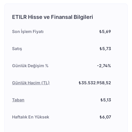
ETILR Hisse ve Finansal Bilgileri
Son İşlem Fiyatı
₺5,69
Satış
₺5,73
Günlük Değişim %
-2,74%
Günlük Hacim (TL)
₺35.532.958,52
Taban
₺5,13
Haftalık En Yüksek
₺6,07