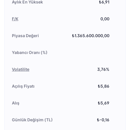
Aylık En Yüksek
₺6,91
F/K
0,00
Piyasa Değeri
₺1.365.600.000,00
Yabancı Oranı (%)
Volatilite
3,76%
Açılış Fiyatı
₺5,86
Alış
₺5,69
Günlük Değişim (TL)
₺-0,16