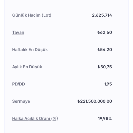
Günlük Hacim (Lot)
2.625.714
Tavan
₺62,60
Haftalık En Düşük
₺54,20
Aylık En Düşük
₺50,75
PD/DD
1,95
Sermaye
₺221.500.000,00
Halka Açıklık Oranı (%)
19,98%