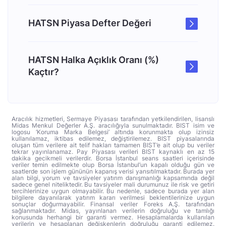
HATSN Piyasa Defter Değeri
HATSN Halka Açıklık Oranı (%)
Kaçtır?
Aracılık hizmetleri, Sermaye Piyasası tarafından yetkilendirilen, lisanslı
Midas Menkul Değerler A.Ş. aracılığıyla sunulmaktadır. BIST isim ve
logosu ‘Koruma Marka Belgesi’ altında korunmakta olup izinsiz
kullanılamaz, iktibas edilemez, değiştirilemez. BIST piyasalarında
oluşan tüm verilere ait telif hakları tamamen BIST’e ait olup bu veriler
tekrar yayınlanamaz. Pay Piyasası verileri BIST kaynaklı en az 15
dakika gecikmeli verilerdir. Borsa İstanbul seans saatleri içerisinde
veriler temin edilmekte olup Borsa İstanbul’un kapalı olduğu gün ve
saatlerde son işlem gününün kapanış verisi yansıtılmaktadır. Burada yer
alan bilgi, yorum ve tavsiyeler yatırım danışmanlığı kapsamında değil
sadece genel niteliktedir. Bu tavsiyeler mali durumunuz ile risk ve getiri
tercihlerinize uygun olmayabilir. Bu nedenle, sadece burada yer alan
bilgilere dayanılarak yatırım kararı verilmesi beklentilerinize uygun
sonuçlar doğurmayabilir. Finansal veriler Foreks A.Ş. tarafından
sağlanmaktadır. Midas, yayınlanan verilerin doğruluğu ve tamlığı
konusunda herhangi bir garanti vermez. Hesaplamalarda kullanılan
verilerin ve hesaplanan değişkenlerin doğruluğu garanti edilemez.