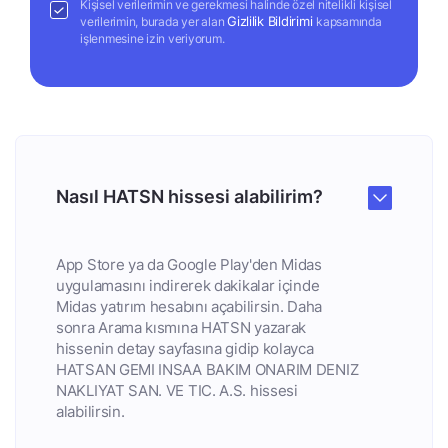
Kişisel verilerimin ve gerekmesi halinde özel nitelikli kişisel
Gizlilik Bildirimi
verilerimin, burada yer alan
kapsamında
işlenmesine izin veriyorum.
Nasıl HATSN hissesi alabilirim?
App Store ya da Google Play'den Midas
uygulamasını indirerek dakikalar içinde
Midas yatırım hesabını açabilirsin. Daha
sonra Arama kısmına HATSN yazarak
hissenin detay sayfasına gidip kolayca
HATSAN GEMI INSAA BAKIM ONARIM DENIZ
NAKLIYAT SAN. VE TIC. A.S. hissesi
alabilirsin.