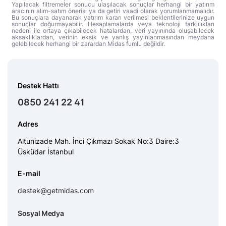
Yapılacak filtremeler sonucu ulaşılacak sonuçlar herhangi bir yatırım
aracının alım-satım önerisi ya da getiri vaadi olarak yorumlanmamalıdır.
Bu sonuçlara dayanarak yatırım kararı verilmesi beklentilerinize uygun
sonuçlar doğurmayabilir. Hesaplamalarda veya teknoloji farklılıkları
nedeni ile ortaya çıkabilecek hatalardan, veri yayınında oluşabilecek
aksaklıklardan, verinin eksik ve yanlış yayınlanmasından meydana
gelebilecek herhangi bir zarardan Midas fumlu değildir.
Destek Hattı
0850 241 22 41
Adres
Altunizade Mah. İnci Çıkmazı Sokak No:3 Daire:3
Üsküdar İstanbul
E-mail
destek@getmidas.com
Sosyal Medya