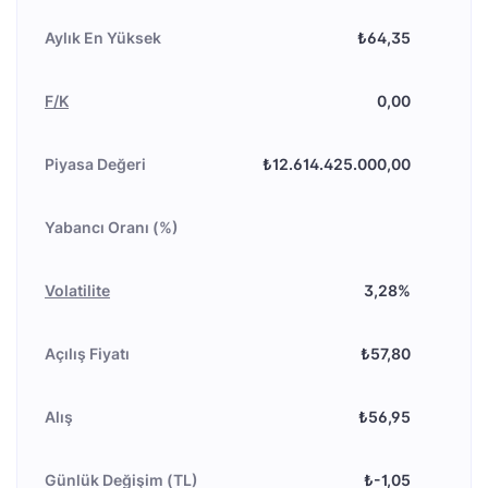
Aylık En Yüksek
₺64,35
F/K
0,00
Piyasa Değeri
₺12.614.425.000,00
Yabancı Oranı (%)
Volatilite
3,28%
Açılış Fiyatı
₺57,80
Alış
₺56,95
Günlük Değişim (TL)
₺-1,05