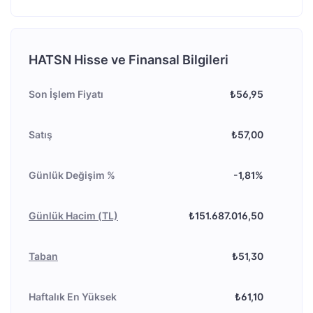
HATSN Hisse ve Finansal Bilgileri
Son İşlem Fiyatı
₺56,95
Satış
₺57,00
Günlük Değişim %
-1,81%
Günlük Hacim (TL)
₺151.687.016,50
Taban
₺51,30
Haftalık En Yüksek
₺61,10