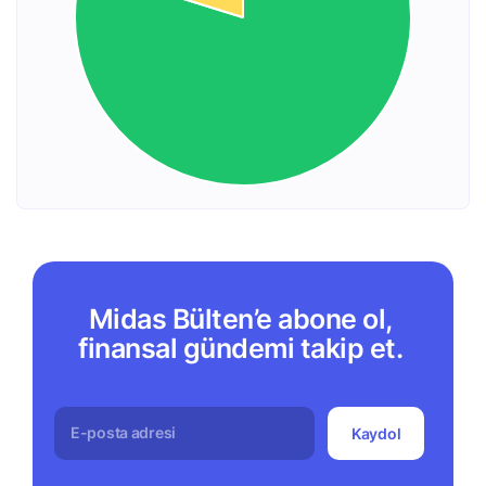
Midas Bülten’e abone ol,
finansal gündemi takip et.
Kaydol