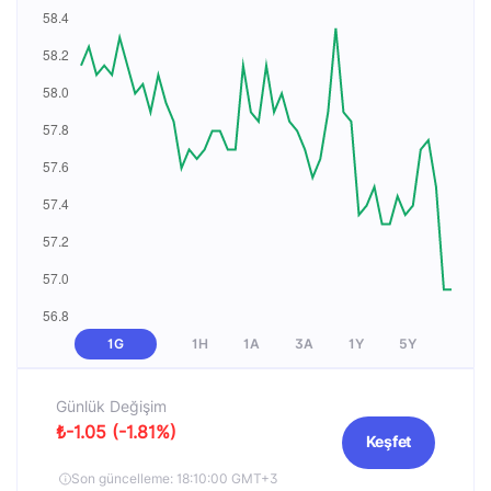
1G
1H
1A
3A
1Y
5Y
Günlük Değişim
₺-1.05 (-1.81%)
Keşfet
Son güncelleme: 18:10:00 GMT+3