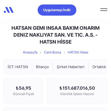
Uygulamayı İndir
HATSAN GEMI INSAA BAKIM ONARIM
DENIZ NAKLIYAT SAN. VE TIC. A.S. -
HATSN HİSSE
Anasayfa
Canlı Borsa
HATSN Hisse
İST: HATSN
Bilanço
Şirket Haberleri
Ortaklık Ya
₺56,95
₺151.687.016,50
Güncel Fiyat
Günlük İşlem Hacmi