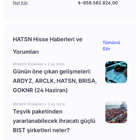
Net Kâr
₺-858.582.826,00
HATSN Hisse Haberleri ve
Tümünü
Gör
Yorumları
Midas’ın Kulakları •
2 ay once
Günün öne çıkan gelişmeleri:
ARDYZ, ARCLK, HATSN, BRISA,
GOKNR (24 Haziran)
Midas’ın Kulakları •
3 ay once
Teşvik paketinden
yararlanabilecek ihracatı güçlü
BIST şirketleri neler?