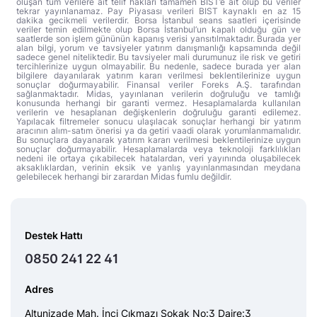
oluşan tüm verilere ait telif hakları tamamen BIST’e ait olup bu veriler
tekrar yayınlanamaz. Pay Piyasası verileri BIST kaynaklı en az 15
dakika gecikmeli verilerdir. Borsa İstanbul seans saatleri içerisinde
veriler temin edilmekte olup Borsa İstanbul’un kapalı olduğu gün ve
saatlerde son işlem gününün kapanış verisi yansıtılmaktadır. Burada yer
alan bilgi, yorum ve tavsiyeler yatırım danışmanlığı kapsamında değil
sadece genel niteliktedir. Bu tavsiyeler mali durumunuz ile risk ve getiri
tercihlerinize uygun olmayabilir. Bu nedenle, sadece burada yer alan
bilgilere dayanılarak yatırım kararı verilmesi beklentilerinize uygun
sonuçlar doğurmayabilir. Finansal veriler Foreks A.Ş. tarafından
sağlanmaktadır. Midas, yayınlanan verilerin doğruluğu ve tamlığı
konusunda herhangi bir garanti vermez. Hesaplamalarda kullanılan
verilerin ve hesaplanan değişkenlerin doğruluğu garanti edilemez.
Yapılacak filtremeler sonucu ulaşılacak sonuçlar herhangi bir yatırım
aracının alım-satım önerisi ya da getiri vaadi olarak yorumlanmamalıdır.
Bu sonuçlara dayanarak yatırım kararı verilmesi beklentilerinize uygun
sonuçlar doğurmayabilir. Hesaplamalarda veya teknoloji farklılıkları
nedeni ile ortaya çıkabilecek hatalardan, veri yayınında oluşabilecek
aksaklıklardan, verinin eksik ve yanlış yayınlanmasından meydana
gelebilecek herhangi bir zarardan Midas fumlu değildir.
Destek Hattı
0850 241 22 41
Adres
Altunizade Mah. İnci Çıkmazı Sokak No:3 Daire:3