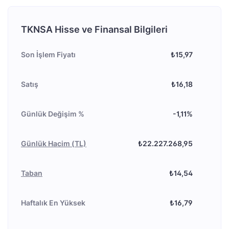
TKNSA Hisse ve Finansal Bilgileri
Son İşlem Fiyatı
₺15,97
Satış
₺16,18
Günlük Değişim %
-1,11%
Günlük Hacim (TL)
₺22.227.268,95
Taban
₺14,54
Haftalık En Yüksek
₺16,79