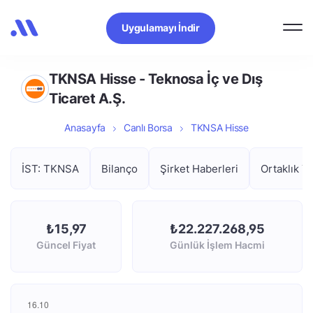
Uygulamayı İndir
TKNSA Hisse - Teknosa İç ve Dış
Ticaret A.Ş.
Anasayfa
Canlı Borsa
TKNSA Hisse
İST: TKNSA
Bilanço
Şirket Haberleri
Ortaklık Ya
₺15,97
₺22.227.268,95
Güncel Fiyat
Günlük İşlem Hacmi