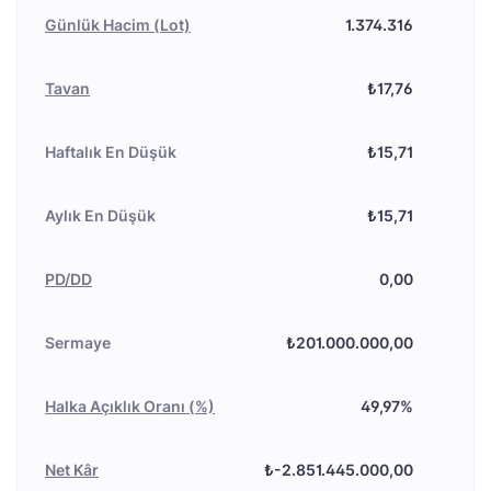
Günlük Hacim (Lot)
1.374.316
Tavan
₺17,76
Haftalık En Düşük
₺15,71
Aylık En Düşük
₺15,71
PD/DD
0,00
Sermaye
₺201.000.000,00
Halka Açıklık Oranı (%)
49,97%
Net Kâr
₺-2.851.445.000,00