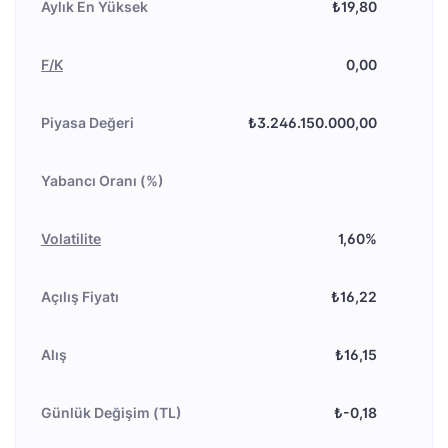
Aylık En Yüksek
₺19,80
F/K
0,00
Piyasa Değeri
₺3.246.150.000,00
Yabancı Oranı (%)
Volatilite
1,60%
Açılış Fiyatı
₺16,22
Alış
₺16,15
Günlük Değişim (TL)
₺-0,18