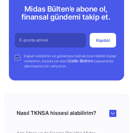
Midas Bülten’e abone ol,
finansal gündemi takip et.
Kaydol
Kişisel verilerimin ve gerekmesi halinde özel nitelikli kişisel
Gizlilik Bildirimi
verilerimin, burada yer alan
kapsamında
işlenmesine izin veriyorum.
Nasıl TKNSA hissesi alabilirim?