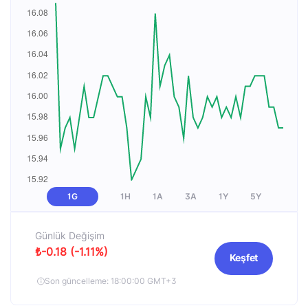
1G
1H
1A
3A
1Y
5Y
Günlük Değişim
₺-0.18 (-1.11%)
Keşfet
Son güncelleme: 18:00:00 GMT+3