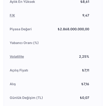
Aylık En Yüksek
₺8,61
F/K
9,47
Piyasa Değeri
₺2.868.000.000,00
Yabancı Oranı (%)
Volatilite
2,25%
Açılış Fiyatı
₺7,11
Alış
₺7,16
Günlük Değişim (TL)
₺0,07