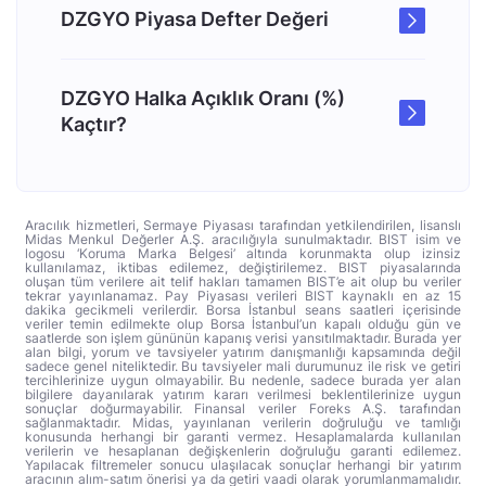
DZGYO Piyasa Defter Değeri
DZGYO Halka Açıklık Oranı (%)
Kaçtır?
Aracılık hizmetleri, Sermaye Piyasası tarafından yetkilendirilen, lisanslı
Midas Menkul Değerler A.Ş. aracılığıyla sunulmaktadır. BIST isim ve
logosu ‘Koruma Marka Belgesi’ altında korunmakta olup izinsiz
kullanılamaz, iktibas edilemez, değiştirilemez. BIST piyasalarında
oluşan tüm verilere ait telif hakları tamamen BIST’e ait olup bu veriler
tekrar yayınlanamaz. Pay Piyasası verileri BIST kaynaklı en az 15
dakika gecikmeli verilerdir. Borsa İstanbul seans saatleri içerisinde
veriler temin edilmekte olup Borsa İstanbul’un kapalı olduğu gün ve
saatlerde son işlem gününün kapanış verisi yansıtılmaktadır. Burada yer
alan bilgi, yorum ve tavsiyeler yatırım danışmanlığı kapsamında değil
sadece genel niteliktedir. Bu tavsiyeler mali durumunuz ile risk ve getiri
tercihlerinize uygun olmayabilir. Bu nedenle, sadece burada yer alan
bilgilere dayanılarak yatırım kararı verilmesi beklentilerinize uygun
sonuçlar doğurmayabilir. Finansal veriler Foreks A.Ş. tarafından
sağlanmaktadır. Midas, yayınlanan verilerin doğruluğu ve tamlığı
konusunda herhangi bir garanti vermez. Hesaplamalarda kullanılan
verilerin ve hesaplanan değişkenlerin doğruluğu garanti edilemez.
Yapılacak filtremeler sonucu ulaşılacak sonuçlar herhangi bir yatırım
aracının alım-satım önerisi ya da getiri vaadi olarak yorumlanmamalıdır.