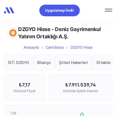
Uygulamayı İndir
DZGYO Hisse - Deniz Gayrimenkul
Yatırım Ortaklığı A.Ş.
Anasayfa
Canlı Borsa
DZGYO Hisse
İST: DZGYO
Bilanço
Şirket Haberleri
Ortaklık Ya
₺7,17
₺7.911.539,74
Güncel Fiyat
Günlük İşlem Hacmi