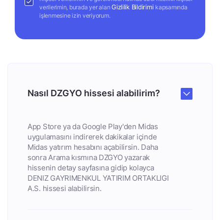
Gizlilik Bildirimi
verilerimin, burada yer alan
kapsamında
işlenmesine izin veriyorum.
Nasıl DZGYO hissesi alabilirim?
App Store ya da Google Play'den Midas
uygulamasını indirerek dakikalar içinde
Midas yatırım hesabını açabilirsin. Daha
sonra Arama kısmına DZGYO yazarak
hissenin detay sayfasına gidip kolayca
DENIZ GAYRIMENKUL YATIRIM ORTAKLIGI
A.S. hissesi alabilirsin.