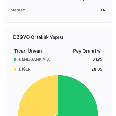
Merkez
TR
DZGYO Ortaklık Yapısı
Ticari Ünvan
Pay Oranı(%)
DENİZBANK A.Ş.
71.95
DİĞER
28.05