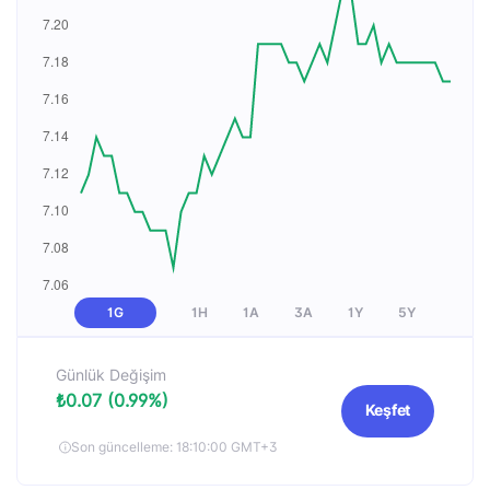
1G
1H
1A
3A
1Y
5Y
Günlük Değişim
₺0.07 (0.99%)
Keşfet
Son güncelleme: 18:10:00 GMT+3