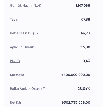
Günlük Hacim (Lot)
1.107.088
Tavan
₺7,88
Haftalık En Düşük
₺6,93
Aylık En Düşük
₺6,80
PD/DD
0,43
Sermaye
₺400.000.000,00
Halka Açıklık Oranı (%)
28,04%
Net Kâr
₺302.735.658,00