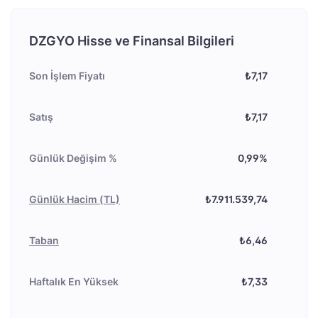
DZGYO Hisse ve Finansal Bilgileri
Son İşlem Fiyatı
₺7,17
Satış
₺7,17
Günlük Değişim %
0,99%
Günlük Hacim (TL)
₺7.911.539,74
Taban
₺6,46
Haftalık En Yüksek
₺7,33