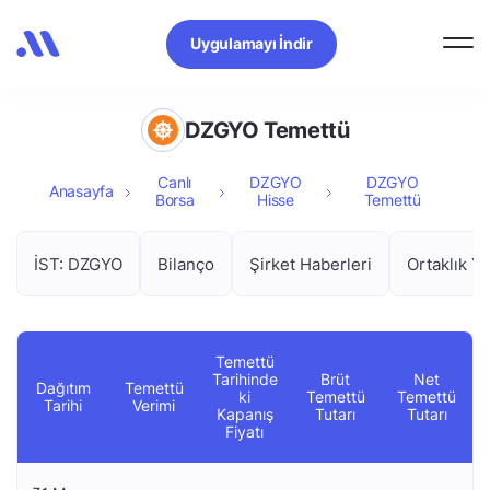
Uygulamayı İndir
DZGYO Temettü
Canlı
DZGYO
DZGYO
Anasayfa
Borsa
Hisse
Temettü
İST: DZGYO
Bilanço
Şirket Haberleri
Ortaklık Ya
Temettü
Tarihinde
Brüt
Net
Dağıtım
Temettü
ki
Temettü
Temettü
Tarihi
Verimi
Kapanış
Tutarı
Tutarı
Fiyatı