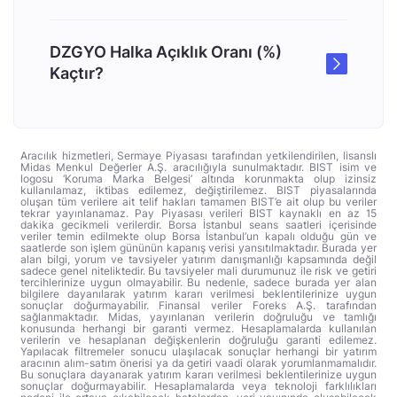
DZGYO Halka Açıklık Oranı (%)
Kaçtır?
Aracılık hizmetleri, Sermaye Piyasası tarafından yetkilendirilen, lisanslı
Midas Menkul Değerler A.Ş. aracılığıyla sunulmaktadır. BIST isim ve
logosu ‘Koruma Marka Belgesi’ altında korunmakta olup izinsiz
kullanılamaz, iktibas edilemez, değiştirilemez. BIST piyasalarında
oluşan tüm verilere ait telif hakları tamamen BIST’e ait olup bu veriler
tekrar yayınlanamaz. Pay Piyasası verileri BIST kaynaklı en az 15
dakika gecikmeli verilerdir. Borsa İstanbul seans saatleri içerisinde
veriler temin edilmekte olup Borsa İstanbul’un kapalı olduğu gün ve
saatlerde son işlem gününün kapanış verisi yansıtılmaktadır. Burada yer
alan bilgi, yorum ve tavsiyeler yatırım danışmanlığı kapsamında değil
sadece genel niteliktedir. Bu tavsiyeler mali durumunuz ile risk ve getiri
tercihlerinize uygun olmayabilir. Bu nedenle, sadece burada yer alan
bilgilere dayanılarak yatırım kararı verilmesi beklentilerinize uygun
sonuçlar doğurmayabilir. Finansal veriler Foreks A.Ş. tarafından
sağlanmaktadır. Midas, yayınlanan verilerin doğruluğu ve tamlığı
konusunda herhangi bir garanti vermez. Hesaplamalarda kullanılan
verilerin ve hesaplanan değişkenlerin doğruluğu garanti edilemez.
Yapılacak filtremeler sonucu ulaşılacak sonuçlar herhangi bir yatırım
aracının alım-satım önerisi ya da getiri vaadi olarak yorumlanmamalıdır.
Bu sonuçlara dayanarak yatırım kararı verilmesi beklentilerinize uygun
sonuçlar doğurmayabilir. Hesaplamalarda veya teknoloji farklılıkları