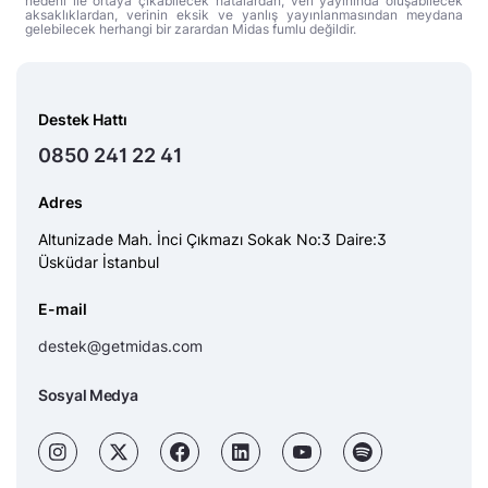
nedeni ile ortaya çıkabilecek hatalardan, veri yayınında oluşabilecek
aksaklıklardan, verinin eksik ve yanlış yayınlanmasından meydana
gelebilecek herhangi bir zarardan Midas fumlu değildir.
Destek Hattı
0850 241 22 41
Adres
Altunizade Mah. İnci Çıkmazı Sokak No:3 Daire:3
Üsküdar İstanbul
E-mail
destek@getmidas.com
Sosyal Medya