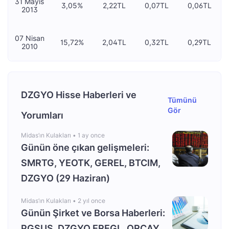
31 Mayıs
3,05%
2,22TL
0,07TL
0,06TL
2013
07 Nisan
15,72%
2,04TL
0,32TL
0,29TL
2010
DZGYO Hisse Haberleri ve
Tümünü
Gör
Yorumları
Midas’ın Kulakları •
1 ay once
Günün öne çıkan gelişmeleri:
SMRTG, YEOTK, GEREL, BTCIM,
DZGYO (29 Haziran)
Midas’ın Kulakları •
2 yıl once
Günün Şirket ve Borsa Haberleri:
PGSUS, DZGYO EREGL, ORCAY,