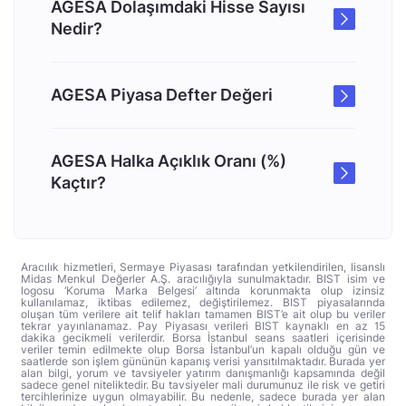
AGESA Dolaşımdaki Hisse Sayısı
Nedir?
AGESA Piyasa Defter Değeri
AGESA Halka Açıklık Oranı (%)
Kaçtır?
Aracılık hizmetleri, Sermaye Piyasası tarafından yetkilendirilen, lisanslı
Midas Menkul Değerler A.Ş. aracılığıyla sunulmaktadır. BIST isim ve
logosu ‘Koruma Marka Belgesi’ altında korunmakta olup izinsiz
kullanılamaz, iktibas edilemez, değiştirilemez. BIST piyasalarında
oluşan tüm verilere ait telif hakları tamamen BIST’e ait olup bu veriler
tekrar yayınlanamaz. Pay Piyasası verileri BIST kaynaklı en az 15
dakika gecikmeli verilerdir. Borsa İstanbul seans saatleri içerisinde
veriler temin edilmekte olup Borsa İstanbul’un kapalı olduğu gün ve
saatlerde son işlem gününün kapanış verisi yansıtılmaktadır. Burada yer
alan bilgi, yorum ve tavsiyeler yatırım danışmanlığı kapsamında değil
sadece genel niteliktedir. Bu tavsiyeler mali durumunuz ile risk ve getiri
tercihlerinize uygun olmayabilir. Bu nedenle, sadece burada yer alan