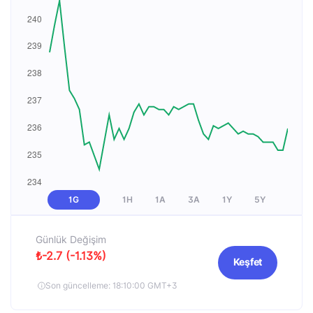
1G
1H
1A
3A
1Y
5Y
Günlük Değişim
₺-2.7 (-1.13%)
Keşfet
Son güncelleme: 18:10:00 GMT+3