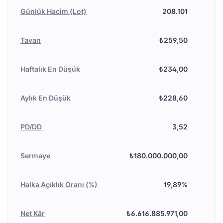
Günlük Hacim (Lot)
208.101
Tavan
₺259,50
Haftalık En Düşük
₺234,00
Aylık En Düşük
₺228,60
PD/DD
3,52
Sermaye
₺180.000.000,00
Halka Açıklık Oranı (%)
19,89%
Net Kâr
₺6.616.885.971,00