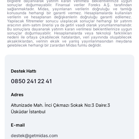
bilgilere dayanılarak yatırım kararı verilmesi beklentilerinize uygun
sonuçlar doğurmayabilir. Finansal veriler Foreks A.Ş. tarafından
sağlanmaktadır. Midas, yayınlanan verilerin doğruluğu ve tamlığı
konusunda herhangi bir garanti vermez. Hesaplamalarda kullanılan
verilerin ve hesaplanan değişkenlerin doğruluğu garanti edilemez.
Yapılacak filtremeler sonucu ulaşılacak sonuçlar herhangi bir yatırım
aracının alım-satım önerisi ya da getiri vaadi olarak yorumlanmamalıdır.
Bu sonuçlara dayanarak yatırım kararı verilmesi beklentilerinize uygun
sonuçlar doğurmayabilir. Hesaplamalarda veya teknoloji farklılıkları
nedeni ile ortaya çıkabilecek hatalardan, veri yayınında oluşabilecek
aksaklıklardan, verinin eksik ve yanlış yayınlanmasından meydana
gelebilecek herhangi bir zarardan Midas fumlu değildir.
Destek Hattı
0850 241 22 41
Adres
Altunizade Mah. İnci Çıkmazı Sokak No:3 Daire:3
Üsküdar İstanbul
E-mail
destek@getmidas.com