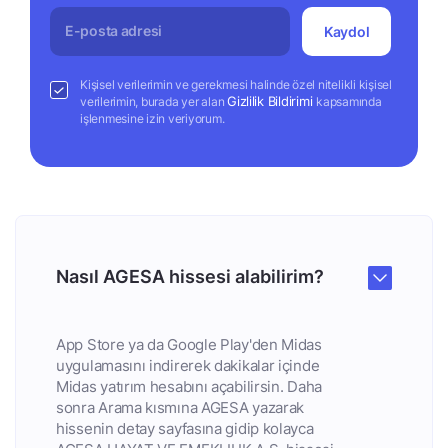
Kaydol
Kişisel verilerimin ve gerekmesi halinde özel nitelikli kişisel
Gizlilik Bildirimi
verilerimin, burada yer alan
kapsamında
işlenmesine izin veriyorum.
Nasıl AGESA hissesi alabilirim?
App Store ya da Google Play'den Midas
uygulamasını indirerek dakikalar içinde
Midas yatırım hesabını açabilirsin. Daha
sonra Arama kısmına AGESA yazarak
hissenin detay sayfasına gidip kolayca