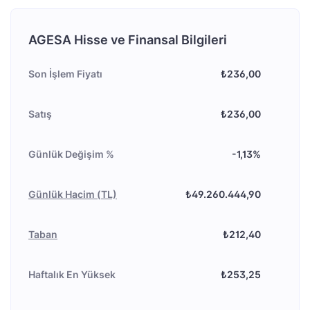
AGESA Hisse ve Finansal Bilgileri
Son İşlem Fiyatı
₺236,00
Satış
₺236,00
Günlük Değişim %
-1,13%
Günlük Hacim (TL)
₺49.260.444,90
Taban
₺212,40
Haftalık En Yüksek
₺253,25