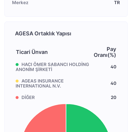
Merkez
TR
AGESA Ortaklık Yapısı
Pay
Ticari Ünvan
Oranı(%)
HACI ÖMER SABANCI HOLDİNG
40
ANONİM ŞİRKETİ
AGEAS INSURANCE
40
INTERNATIONAL N.V.
DİĞER
20