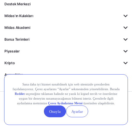
Destek Merkezi
Midas'ın Kulakları
Midas Akademi
Borsa Terimleri
Piyasalar
Kripto
Ayrıcalıklar
Kişisel Verilerin
Gizlilik
Yasal
Çerez
Korunması
Politikası
Duyurular
Ayarları
© 2026 Midas Finansal Teknolojiler A.Ş. Tüm hakları saklıdır.