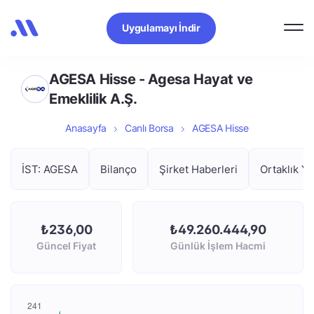
Uygulamayı İndir
AGESA Hisse - Agesa Hayat ve
Emeklilik A.Ş.
Anasayfa
Canlı Borsa
AGESA Hisse
İST: AGESA
Bilanço
Şirket Haberleri
Ortaklık Ya
₺236,00
₺49.260.444,90
Güncel Fiyat
Günlük İşlem Hacmi