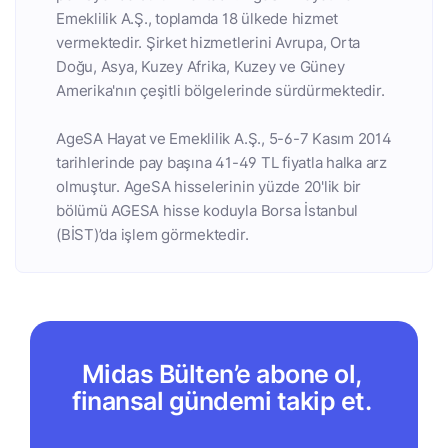
Emeklilik A.Ş., toplamda 18 ülkede hizmet
vermektedir. Şirket hizmetlerini Avrupa, Orta
Doğu, Asya, Kuzey Afrika, Kuzey ve Güney
Amerika'nın çeşitli bölgelerinde sürdürmektedir.
AgeSA Hayat ve Emeklilik A.Ş., 5-6-7 Kasım 2014
tarihlerinde pay başına 41-49 TL fiyatla halka arz
olmuştur. AgeSA hisselerinin yüzde 20'lik bir
bölümü AGESA hisse koduyla Borsa İstanbul
(BİST)’da işlem görmektedir.
Midas Bülten’e abone ol,
finansal gündemi takip et.