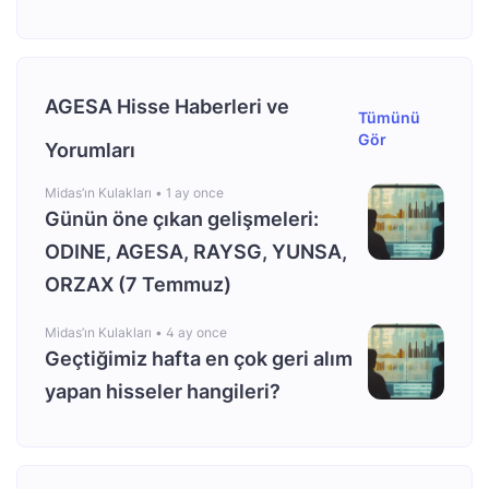
AGESA Hisse Haberleri ve
Tümünü
Gör
Yorumları
Midas’ın Kulakları •
1 ay once
Günün öne çıkan gelişmeleri:
ODINE, AGESA, RAYSG, YUNSA,
ORZAX (7 Temmuz)
Midas’ın Kulakları •
4 ay once
Geçtiğimiz hafta en çok geri alım
yapan hisseler hangileri?