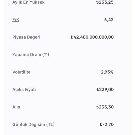
Aylık En Yüksek
₺253,25
F/K
6,42
Piyasa Değeri
₺42.480.000.000,00
Yabancı Oranı (%)
Volatilite
2,93%
Açılış Fiyatı
₺239,00
Alış
₺235,30
Günlük Değişim (TL)
₺-2,70