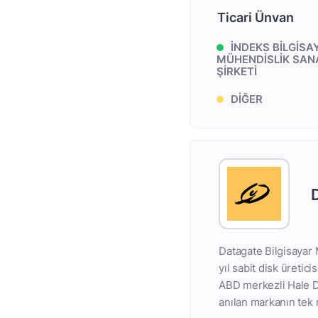
Ticari Ünvan
İNDEKS BİLGİSA
MÜHENDİSLİK SAN
ŞİRKETİ
DİĞER
Datagate Bilgisayar 
yıl sabit disk üretic
ABD merkezli Hale De
anılan markanın tek r