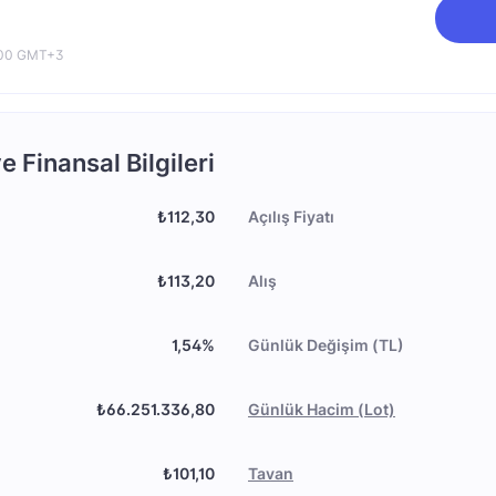
0:00 GMT+3
 Finansal Bilgileri
₺112,30
Açılış Fiyatı
₺113,20
Alış
1,54%
Günlük Değişim (TL)
₺66.251.336,80
Günlük Hacim (Lot)
₺101,10
Tavan