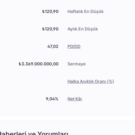
₺120,90
Haftalık En Düşük
₺120,90
Aylık En Düşük
47,02
PD/DD
₺3.369.000.000,00
Sermaye
Halka Açıklık Oranı (%)
9,04%
Net Kâr
aberleri ve Yorumları