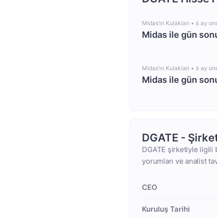
Midas’ın Kulakları •
6 ay on
Midas ile gün so
Midas’ın Kulakları •
6 ay on
Midas ile gün so
DGATE - Şirke
DGATE şirketiyle ilgili
yorumları ve analist ta
CEO
Kuruluş Tarihi