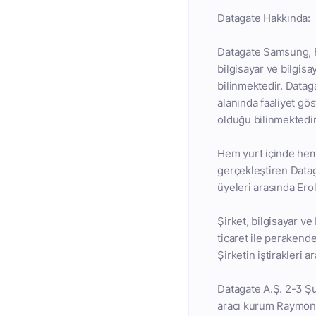
Datagate Hakkında:
Datagate Samsung, Fuj
bilgisayar ve bilgisa
bilinmektedir. Dataga
alanında faaliyet gö
olduğu bilinmektedir
Hem yurt içinde hem 
gerçekleştiren Datag
üyeleri arasında Ero
Şirket, bilgisayar ve
ticaret ile perakende
Şirketin iştirakleri
Datagate A.Ş. 2-3 Şub
aracı kurum Raymond