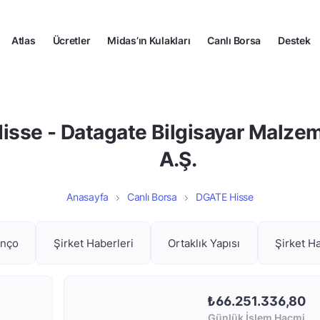
Atlas
Ücretler
Midas’ın Kulakları
Canlı Borsa
Destek
sse - Datagate Bilgisayar Malzeme
A.Ş.
Anasayfa
Canlı Borsa
DGATE Hisse
anço
Şirket Haberleri
Ortaklık Yapısı
Şirket H
₺66.251.336,80
Günlük İşlem Hacmi