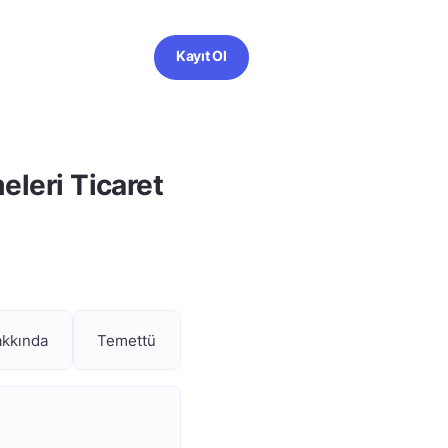
Kayıt Ol
leri Ticaret
akkında
Temettü