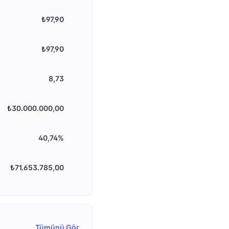
₺97,90
₺97,90
8,73
₺30.000.000,00
40,74%
₺71.653.785,00
Tümünü Gör