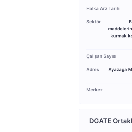
Halka Arz Tarihi
Sektör
B
maddelerini
kurmak kon
Çalışan Sayısı
Adres
Ayazağa Ma
Merkez
DGATE Ortakl