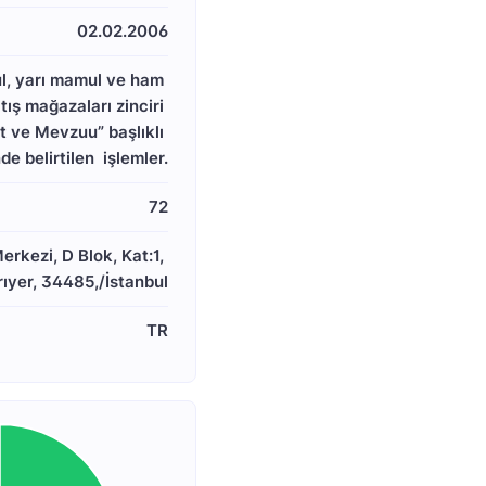
02.02.2006
mul, yarı mamul ve ham 
tış mağazaları zinciri 
t ve Mevzuu” başlıklı 
e belirtilen  işlemler.
72
kezi, D Blok, Kat:1, 
rıyer, 34485,/İstanbul
TR