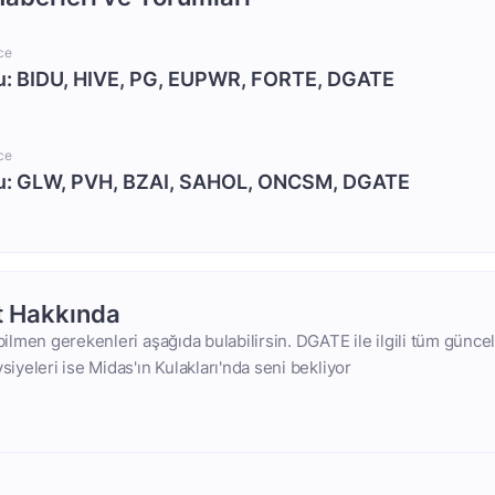
ce
nu: BIDU, HIVE, PG, EUPWR, FORTE, DGATE
ce
nu: GLW, PVH, BZAI, SAHOL, ONCSM, DGATE
t Hakkında
 bilmen gerekenleri aşağıda bulabilirsin. DGATE ile ilgili tüm güncel
vsiyeleri ise Midas'ın Kulakları'nda seni bekliyor