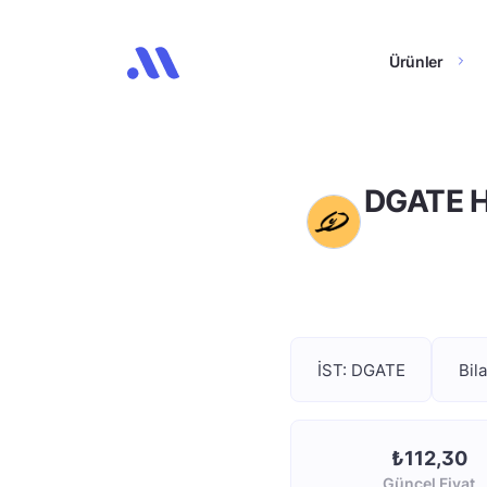
Ürünler
DGATE Hi
İST: DGATE
Bil
₺112,30
Güncel Fiyat