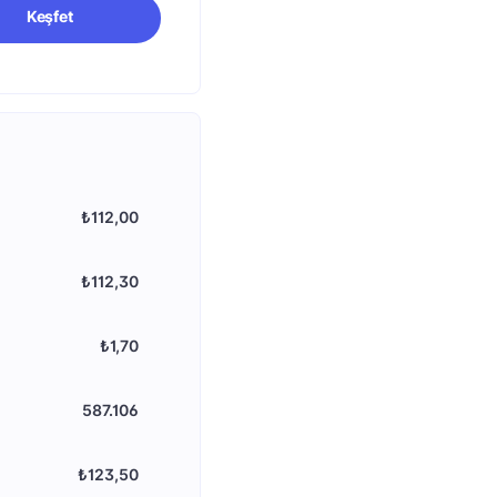
Keşfet
₺112,00
₺112,30
₺1,70
587.106
₺123,50