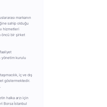
luslararası markanın
liğine sahip olduğu
sı hizmetleri
 öncü bir şirket
faaliyet
in yönetim kurulu
aşımacılık, iç ve dış
iyet göstermektedir.
.
tin halka arzı için
i Borsa İstanbul