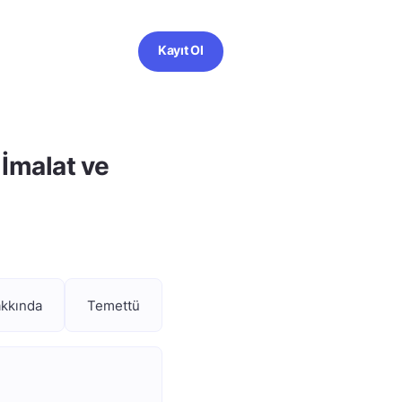
Kayıt Ol
İmalat ve
akkında
Temettü