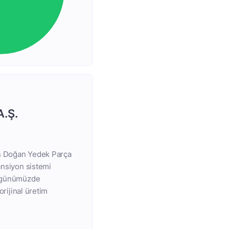
A.Ş.
aş Doğan Yedek Parça
ansiyon sistemi
Ş. günümüzde
orijinal üretim