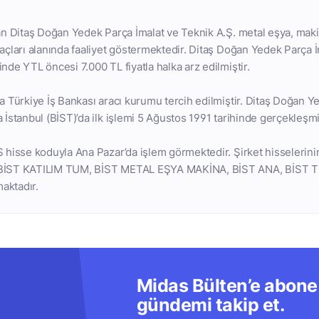
lan Ditaş Doğan Yedek Parça İmalat ve Teknik A.Ş. metal eşya, makin
raçları alanında faaliyet göstermektedir. Ditaş Doğan Yedek Parça İ
nde YTL öncesi 7.000 TL fiyatla halka arz edilmiştir.
da Türkiye İş Bankası aracı kurumu tercih edilmiştir. Ditaş Doğan Y
 İstanbul (BİST)’da ilk işlemi 5 Ağustos 1991 tarihinde gerçekleşmiş
S hisse koduyla Ana Pazar’da işlem görmektedir. Şirket hisselerini
 BİST KATILIM TUM, BİST METAL EŞYA MAKİNA, BİST ANA, BİST T
aktadır.
Midas Bülten’e abone 
gündemi takip et.