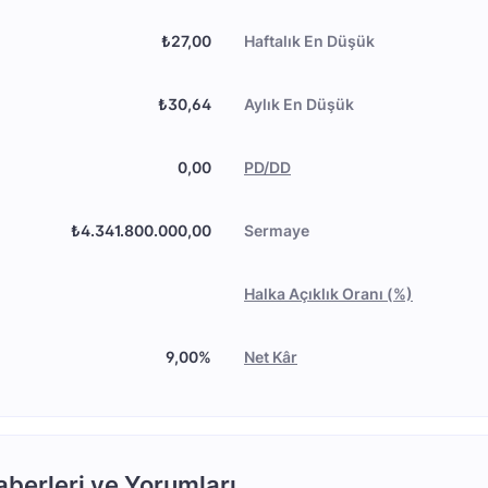
₺27,00
Haftalık En Düşük
₺30,64
Aylık En Düşük
0,00
PD/DD
₺4.341.800.000,00
Sermaye
Halka Açıklık Oranı (%)
9,00%
Net Kâr
berleri ve Yorumları