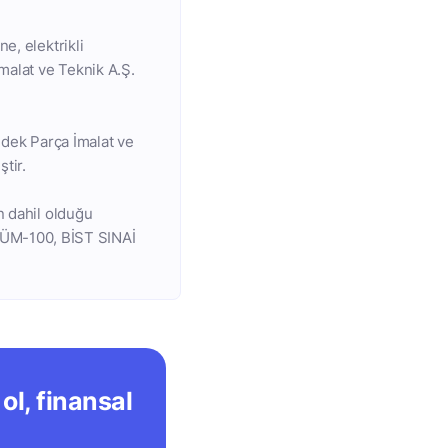
e, elektrikli
malat ve Teknik A.Ş.
edek Parça İmalat ve
tir.
n dahil olduğu
ÜM-100, BİST SINAİ
ol, finansal