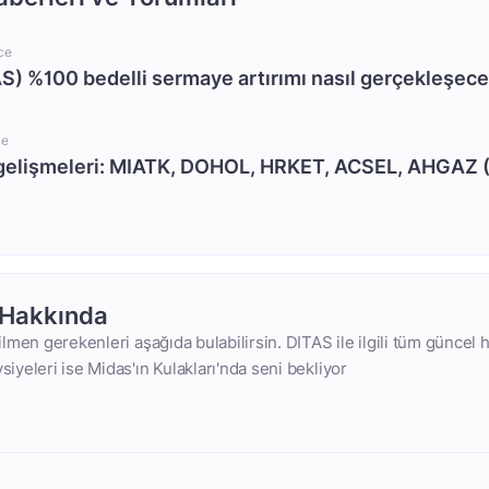
ce
S) %100 bedelli sermaye artırımı nasıl gerçekleşec
ce
gelişmeleri: MIATK, DOHOL, HRKET, ACSEL, AHGAZ 
 Hakkında
bilmen gerekenleri aşağıda bulabilirsin. DITAS ile ilgili tüm güncel h
vsiyeleri ise Midas'ın Kulakları'nda seni bekliyor