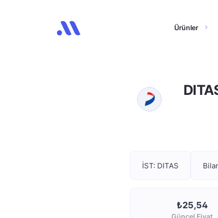
Ürünler
DITAS
İST: DITAS
Bila
₺25,54
Güncel Fiyat