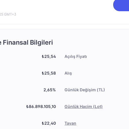
8:25 GMT+3
Finansal Bilgileri
₺25,54
Açılış Fiyatı
₺25,58
Alış
2,65%
Günlük Değişim (TL)
₺86.898.105,10
Günlük Hacim (Lot)
₺22,40
Tavan