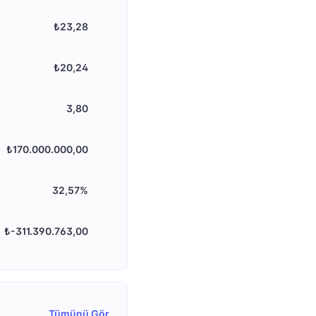
₺23,28
₺20,24
3,80
₺170.000.000,00
32,57%
₺-311.390.763,00
Tümünü Gör