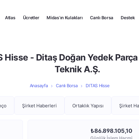
Atlas
Ücretler
Midas’ın Kulakları
Canlı Borsa
Destek
 Hisse - Ditaş Doğan Yedek Parça 
Teknik A.Ş.
Anasayfa
Canlı Borsa
DITAS Hisse
nço
Şirket Haberleri
Ortaklık Yapısı
Şirket H
₺86.898.105,10
Günlük İşlem Hacmi