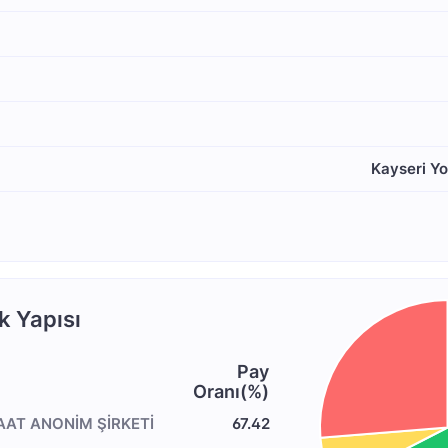
Kayseri Yo
k Yapısı
Pay
Oranı(%)
AAT ANONİM ŞİRKETİ
67.42