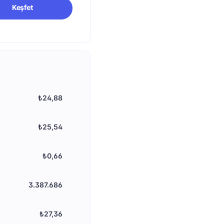
Keşfet
₺24,88
₺25,54
₺0,66
3.387.686
₺27,36