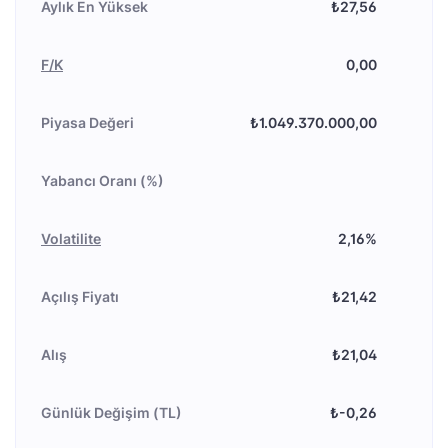
Aylık En Yüksek
₺27,56
F/K
0,00
Piyasa Değeri
₺1.049.370.000,00
Yabancı Oranı (%)
Volatilite
2,16%
Açılış Fiyatı
₺21,42
Alış
₺21,04
Günlük Değişim (TL)
₺-0,26