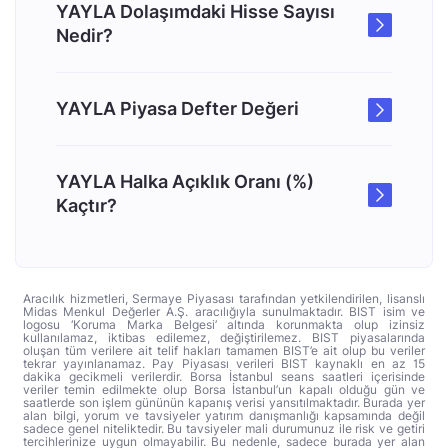
YAYLA Dolaşımdaki Hisse Sayısı
Nedir?
YAYLA Piyasa Defter Değeri
YAYLA Halka Açıklık Oranı (%)
Kaçtır?
Aracılık hizmetleri, Sermaye Piyasası tarafından yetkilendirilen, lisanslı
Midas Menkul Değerler A.Ş. aracılığıyla sunulmaktadır. BIST isim ve
logosu ‘Koruma Marka Belgesi’ altında korunmakta olup izinsiz
kullanılamaz, iktibas edilemez, değiştirilemez. BIST piyasalarında
oluşan tüm verilere ait telif hakları tamamen BIST’e ait olup bu veriler
tekrar yayınlanamaz. Pay Piyasası verileri BIST kaynaklı en az 15
dakika gecikmeli verilerdir. Borsa İstanbul seans saatleri içerisinde
veriler temin edilmekte olup Borsa İstanbul’un kapalı olduğu gün ve
saatlerde son işlem gününün kapanış verisi yansıtılmaktadır. Burada yer
alan bilgi, yorum ve tavsiyeler yatırım danışmanlığı kapsamında değil
sadece genel niteliktedir. Bu tavsiyeler mali durumunuz ile risk ve getiri
tercihlerinize uygun olmayabilir. Bu nedenle, sadece burada yer alan