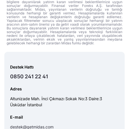
bilgilere dayanılarak yatırım kararı verilmesi beklentilerinize uygun
sonuçlar doğurmayabilir. Finansal veriler Foreks A.Ş. tarafından
sağlanmaktadır. Midas, yayınlanan verilerin doğruluğu ve tamlığı
konusunda herhangi bir garanti vermez. Hesaplamalarda kullanılan
verilerin ve hesaplanan değişkenlerin doğruluğu garanti edilemez.
Yapılacak filtremeler sonucu ulaşılacak sonuçlar herhangi bir yatırım
aracının alım-satım önerisi ya da getiri vaadi olarak yorumlanmamalıdır.
Bu sonuçlara dayanarak yatırım kararı verilmesi beklentilerinize uygun
sonuçlar doğurmayabilir. Hesaplamalarda veya teknoloji farklılıkları
nedeni ile ortaya çıkabilecek hatalardan, veri yayınında oluşabilecek
aksaklıklardan, verinin eksik ve yanlış yayınlanmasından meydana
gelebilecek herhangi bir zarardan Midas fumlu değildir.
Destek Hattı
0850 241 22 41
Adres
Altunizade Mah. İnci Çıkmazı Sokak No:3 Daire:3
Üsküdar İstanbul
E-mail
destek@getmidas.com