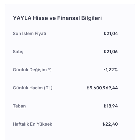
YAYLA Hisse ve Finansal Bilgileri
Son İşlem Fiyatı
₺21,04
Satış
₺21,06
Günlük Değişim %
-1,22%
Günlük Hacim (TL)
₺9.600.969,44
Taban
₺18,94
Haftalık En Yüksek
₺22,40