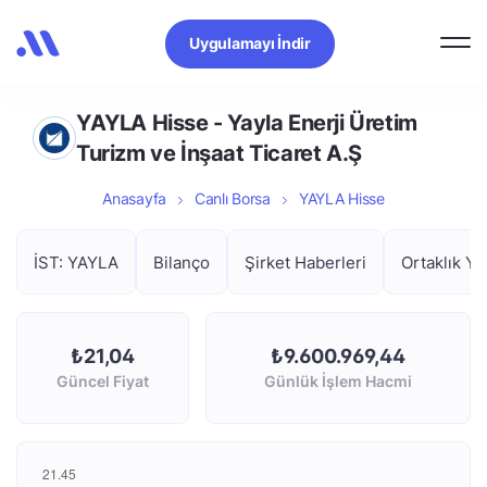
Uygulamayı İndir
YAYLA Hisse - Yayla Enerji Üretim
Turizm ve İnşaat Ticaret A.Ş
Anasayfa
Canlı Borsa
YAYLA Hisse
İST: YAYLA
Bilanço
Şirket Haberleri
Ortaklık Ya
₺21,04
₺9.600.969,44
Güncel Fiyat
Günlük İşlem Hacmi