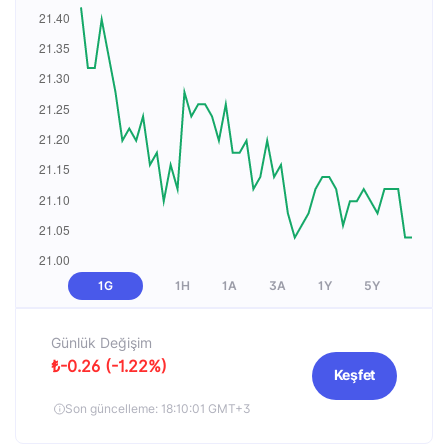
1G
1H
1A
3A
1Y
5Y
Günlük Değişim
₺-0.26 (-1.22%)
Keşfet
Son güncelleme: 18:10:01 GMT+3