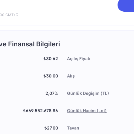
0:00 GMT+3
 Finansal Bilgileri
₺30,62
Açılış Fiyatı
₺30,00
Alış
2,07%
Günlük Değişim (TL)
₺669.552.678,86
Günlük Hacim (Lot)
₺27,00
Tavan