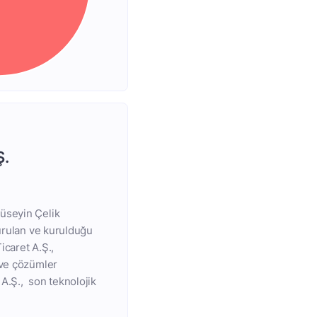
Ş.
Hüseyin Çelik
kurulan ve kurulduğu
icaret A.Ş.,
 ve çözümler
A.Ş., son teknolojik