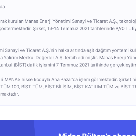
nda
arak kurulan Manas Enerji Yönetimi Sanayi ve Ticaret A.Ş., teknoloji
göstermektedir. Şirket, 13-14 Temmuz 2021 tarihlerinde 9,90 TL fiy
 Sanayi ve Ticaret A.Ş.’nin halka arzında eşit dağıtım yöntemi kull
a Yatırım Menkul Değerler A.Ş. tercih edilmiştir. Manas Enerji Yön
stanbul (BİST)’da ilk işlemini 7 Temmuz 2021 tarihinde gerçekleştirm
eri MANAS hisse koduyla Ana Pazar’da işlem görmektedir. Şirket h
TÜM 100, BİST TÜM, BİST BİLİŞİM, BİST KATILIM TÜM ve BİST 
maktadır.