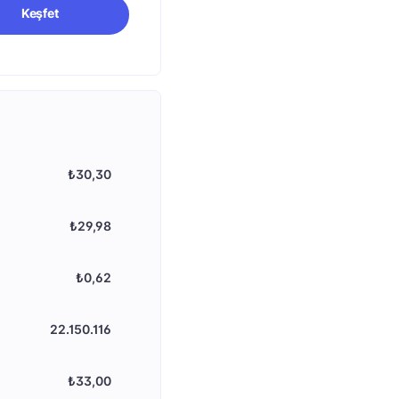
Keşfet
₺30,30
₺29,98
₺0,62
22.150.116
₺33,00