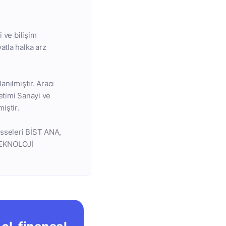
 ve bilişim
atla halka arz
anılmıştır. Aracı
etimi Sanayi ve
iştir.
isseleri BİST ANA,
TEKNOLOJİ