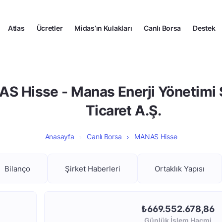
Atlas
Ücretler
Midas’ın Kulakları
Canlı Borsa
Destek
S Hisse - Manas Enerji Yönetimi 
Ticaret A.Ş.
Anasayfa
Canlı Borsa
MANAS Hisse
Bilanço
Şirket Haberleri
Ortaklık Yapısı
₺669.552.678,86
Günlük İşlem Hacmi