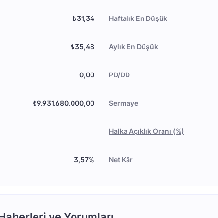
₺31,34
Haftalık En Düşük
₺35,48
Aylık En Düşük
0,00
PD/DD
₺9.931.680.000,00
Sermaye
Halka Açıklık Oranı (%)
3,57%
Net Kâr
aberleri ve Yorumları