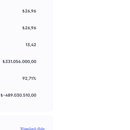
₺26,96
₺26,96
13,42
₺331.056.000,00
92,71%
₺-489.030.510,00
Tümünü Gör