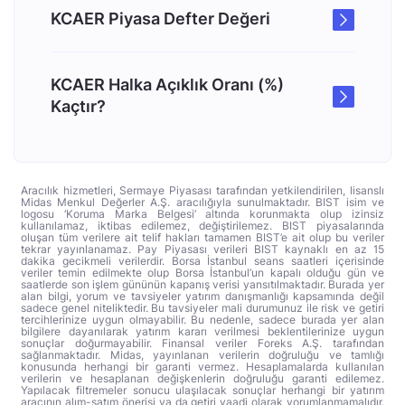
KCAER Piyasa Defter Değeri
KCAER Halka Açıklık Oranı (%)
Kaçtır?
Aracılık hizmetleri, Sermaye Piyasası tarafından yetkilendirilen, lisanslı
Midas Menkul Değerler A.Ş. aracılığıyla sunulmaktadır. BIST isim ve
logosu ‘Koruma Marka Belgesi’ altında korunmakta olup izinsiz
kullanılamaz, iktibas edilemez, değiştirilemez. BIST piyasalarında
oluşan tüm verilere ait telif hakları tamamen BIST’e ait olup bu veriler
tekrar yayınlanamaz. Pay Piyasası verileri BIST kaynaklı en az 15
dakika gecikmeli verilerdir. Borsa İstanbul seans saatleri içerisinde
veriler temin edilmekte olup Borsa İstanbul’un kapalı olduğu gün ve
saatlerde son işlem gününün kapanış verisi yansıtılmaktadır. Burada yer
alan bilgi, yorum ve tavsiyeler yatırım danışmanlığı kapsamında değil
sadece genel niteliktedir. Bu tavsiyeler mali durumunuz ile risk ve getiri
tercihlerinize uygun olmayabilir. Bu nedenle, sadece burada yer alan
bilgilere dayanılarak yatırım kararı verilmesi beklentilerinize uygun
sonuçlar doğurmayabilir. Finansal veriler Foreks A.Ş. tarafından
sağlanmaktadır. Midas, yayınlanan verilerin doğruluğu ve tamlığı
konusunda herhangi bir garanti vermez. Hesaplamalarda kullanılan
verilerin ve hesaplanan değişkenlerin doğruluğu garanti edilemez.
Yapılacak filtremeler sonucu ulaşılacak sonuçlar herhangi bir yatırım
aracının alım-satım önerisi ya da getiri vaadi olarak yorumlanmamalıdır.