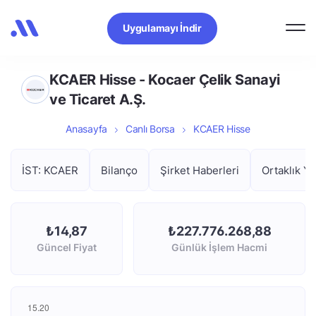
Uygulamayı İndir
KCAER Hisse - Kocaer Çelik Sanayi
ve Ticaret A.Ş.
Anasayfa
Canlı Borsa
KCAER Hisse
İST: KCAER
Bilanço
Şirket Haberleri
Ortaklık Ya
₺14,87
₺227.776.268,88
Güncel Fiyat
Günlük İşlem Hacmi