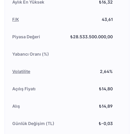
Aylık En Yüksek
₺16,32
F/K
43,61
Piyasa Değeri
₺28.533.500.000,00
Yabancı Oranı (%)
Volatilite
2,64%
Açılış Fiyatı
₺14,80
Alış
₺14,89
Günlük Değişim (TL)
₺-0,03