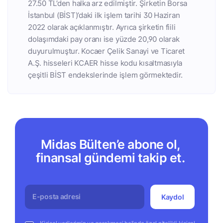
27.50 TL’den halka arz edilmiştir. Şirketin Borsa
İstanbul (BİST)’daki ilk işlem tarihi 30 Haziran
2022 olarak açıklanmıştır. Ayrıca şirketin fiili
dolaşımdaki pay oranı ise yüzde 20,90 olarak
duyurulmuştur. Kocaer Çelik Sanayi ve Ticaret
A.Ş. hisseleri KCAER hisse kodu kısaltmasıyla
çeşitli BİST endekslerinde işlem görmektedir.
Midas Bülten’e abone ol,
finansal gündemi takip et.
Kaydol