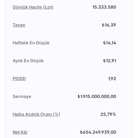
Günlük Hacim (Lot)
15.333.580
Tavan
₺16,39
Haftalık En Düşük
₺14,14
Aylık En Düşük
₺12,91
PD/DD
1,92
Sermaye
₺1.915.000.000,00
Halka Açıklık Oranı (%)
25,79%
Net Kâr
₺654.249.939,00