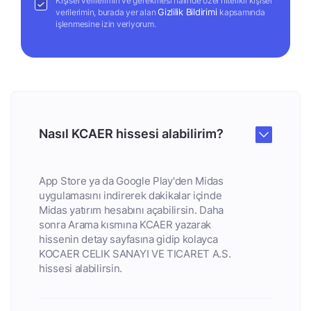
Kişisel verilerimin ve gerekmesi halinde özel nitelikli kişisel
Gizlilik Bildirimi
verilerimin, burada yer alan
kapsamında
işlenmesine izin veriyorum.
Nasıl KCAER hissesi alabilirim?
App Store ya da Google Play'den Midas
uygulamasını indirerek dakikalar içinde
Midas yatırım hesabını açabilirsin. Daha
sonra Arama kısmına KCAER yazarak
hissenin detay sayfasına gidip kolayca
KOCAER CELIK SANAYI VE TICARET A.S.
hissesi alabilirsin.