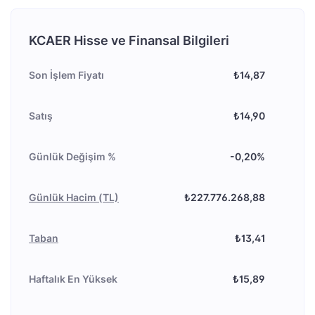
KCAER Hisse ve Finansal Bilgileri
Son İşlem Fiyatı
₺14,87
Satış
₺14,90
Günlük Değişim %
-0,20%
Günlük Hacim (TL)
₺227.776.268,88
Taban
₺13,41
Haftalık En Yüksek
₺15,89