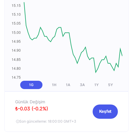
1G
1H
1A
3A
1Y
5Y
Günlük Değişim
₺-0.03 (-0.2%)
Keşfet
Son güncelleme: 18:00:00 GMT+3