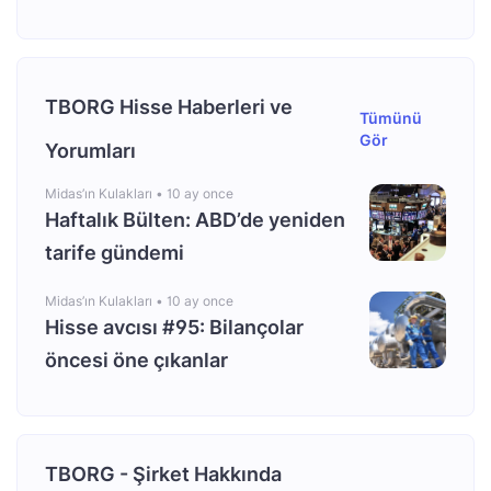
TBORG Hisse Haberleri ve
Tümünü
Gör
Yorumları
Midas’ın Kulakları •
10 ay once
Haftalık Bülten: ABD’de yeniden
tarife gündemi
Midas’ın Kulakları •
10 ay once
Hisse avcısı #95: Bilançolar
öncesi öne çıkanlar
TBORG - Şirket Hakkında