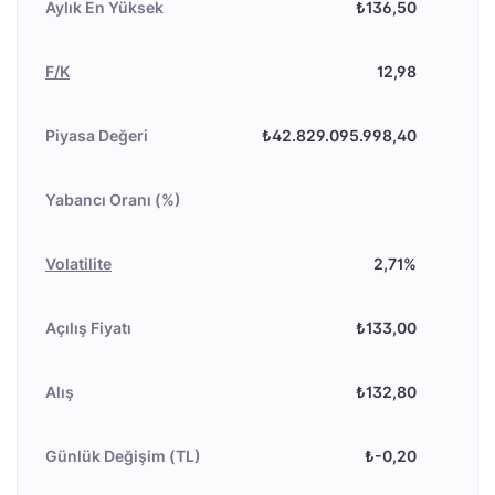
Aylık En Yüksek
₺136,50
F/K
12,98
Piyasa Değeri
₺42.829.095.998,40
Yabancı Oranı (%)
Volatilite
2,71%
Açılış Fiyatı
₺133,00
Alış
₺132,80
Günlük Değişim (TL)
₺-0,20