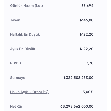
Günlük Hacim (Lot)
86.694
Tavan
₺146,00
Haftalık En Düşük
₺122,20
Aylık En Düşük
₺122,20
PD/DD
1,70
Sermaye
₺322.508.253,00
Halka Açıklık Oranı (%)
5,00%
Net Kâr
₺3.298.662.000,00