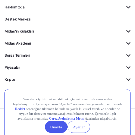
Hakkımızda
Destek Merkezi
Midas'ın Kulakları
Midas Akademi
Borsa Terimleri
Piyasalar
Kripto
Ayrıcalıklar
Kişisel Verilerin
Gizlilik
Yasal
Çerez
Korunması
Politikası
Duyurular
Ayarları