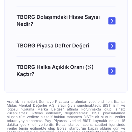
TBORG Dolaşımdaki Hisse Sayısı
Nedir?
TBORG Piyasa Defter Değeri
TBORG Halka Açıklık Oranı (%)
Kaçtır?
Aracılık hizmetleri, Sermaye Piyasası tarafından yetkilendirilen, lisanslı
Midas Menkul Değerler A.Ş. aracılığıyla sunulmaktadır. BIST isim ve
logosu ‘Koruma Marka Belgesi’ altında korunmakta olup izinsiz
kullanılamaz, iktibas edilemez, değiştirilemez. BIST piyasalarında
oluşan tüm verilere ait telif hakları tamamen BIST’e ait olup bu veriler
tekrar yayınlanamaz. Pay Piyasası verileri BIST kaynaklı en az 15
dakika gecikmeli verilerdir. Borsa İstanbul seans saatleri içerisinde
veriler temin edilmekte olup Borsa İstanbul’un kapalı olduğu gün ve