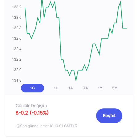
1G
1H
1A
3A
1Y
5Y
Günlük Değişim
₺-0.2 (-0.15%)
Keşfet
Son güncelleme: 18:10:01 GMT+3