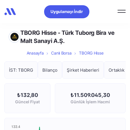
Uygulamayı İndir
TBORG Hisse - Türk Tuborg Bira ve
Malt Sanayi A.Ş.
Anasayfa
Canlı Borsa
TBORG Hisse
İST: TBORG
Bilanço
Şirket Haberleri
Ortaklık Y
₺132,80
₺11.509.045,30
Güncel Fiyat
Günlük İşlem Hacmi