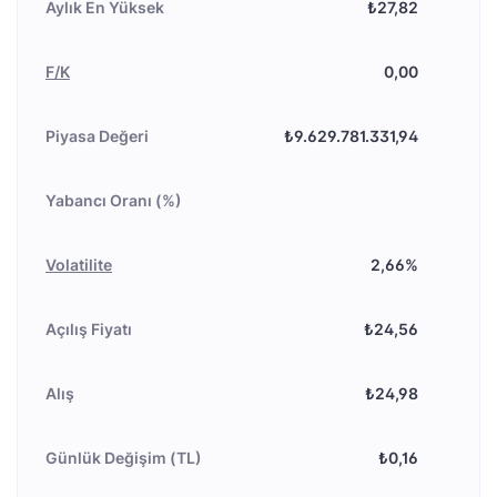
Aylık En Yüksek
₺27,82
F/K
0,00
Piyasa Değeri
₺9.629.781.331,94
Yabancı Oranı (%)
Volatilite
2,66%
Açılış Fiyatı
₺24,56
Alış
₺24,98
Günlük Değişim (TL)
₺0,16