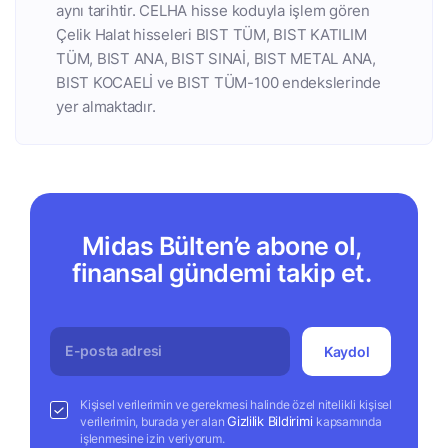
aynı tarihtir. CELHA hisse koduyla işlem gören
Çelik Halat hisseleri BIST TÜM, BIST KATILIM
TÜM, BIST ANA, BIST SINAİ, BIST METAL ANA,
BIST KOCAELİ ve BIST TÜM-100 endekslerinde
yer almaktadır.
Midas Bülten’e abone ol,
finansal gündemi takip et.
Kaydol
Kişisel verilerimin ve gerekmesi halinde özel nitelikli kişisel
Gizlilik Bildirimi
verilerimin, burada yer alan
kapsamında
işlenmesine izin veriyorum.