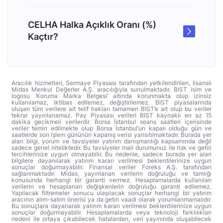
CELHA Halka Açıklık Oranı (%)
Kaçtır?
Aracılık hizmetleri, Sermaye Piyasası tarafından yetkilendirilen, lisanslı
Midas Menkul Değerler A.Ş. aracılığıyla sunulmaktadır. BIST isim ve
logosu ‘Koruma Marka Belgesi’ altında korunmakta olup izinsiz
kullanılamaz, iktibas edilemez, değiştirilemez. BIST piyasalarında
oluşan tüm verilere ait telif hakları tamamen BIST’e ait olup bu veriler
tekrar yayınlanamaz. Pay Piyasası verileri BIST kaynaklı en az 15
dakika gecikmeli verilerdir. Borsa İstanbul seans saatleri içerisinde
veriler temin edilmekte olup Borsa İstanbul’un kapalı olduğu gün ve
saatlerde son işlem gününün kapanış verisi yansıtılmaktadır. Burada yer
alan bilgi, yorum ve tavsiyeler yatırım danışmanlığı kapsamında değil
sadece genel niteliktedir. Bu tavsiyeler mali durumunuz ile risk ve getiri
tercihlerinize uygun olmayabilir. Bu nedenle, sadece burada yer alan
bilgilere dayanılarak yatırım kararı verilmesi beklentilerinize uygun
sonuçlar doğurmayabilir. Finansal veriler Foreks A.Ş. tarafından
sağlanmaktadır. Midas, yayınlanan verilerin doğruluğu ve tamlığı
konusunda herhangi bir garanti vermez. Hesaplamalarda kullanılan
verilerin ve hesaplanan değişkenlerin doğruluğu garanti edilemez.
Yapılacak filtremeler sonucu ulaşılacak sonuçlar herhangi bir yatırım
aracının alım-satım önerisi ya da getiri vaadi olarak yorumlanmamalıdır.
Bu sonuçlara dayanarak yatırım kararı verilmesi beklentilerinize uygun
sonuçlar doğurmayabilir. Hesaplamalarda veya teknoloji farklılıkları
nedeni ile ortaya çıkabilecek hatalardan, veri yayınında oluşabilecek