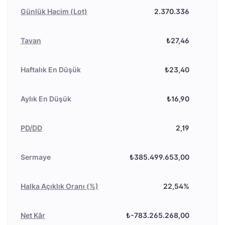
Günlük Hacim (Lot)
2.370.336
Tavan
₺27,46
Haftalık En Düşük
₺23,40
Aylık En Düşük
₺16,90
PD/DD
2,19
Sermaye
₺385.499.653,00
Halka Açıklık Oranı (%)
22,54%
Net Kâr
₺-783.265.268,00