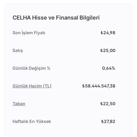
CELHA Hisse ve Finansal Bilgileri
Son İşlem Fiyatı
₺24,98
Satış
₺25,00
Günlük Değişim %
0,64%
Günlük Hacim (TL)
₺58.444.547,38
Taban
₺22,50
Haftalık En Yüksek
₺27,82