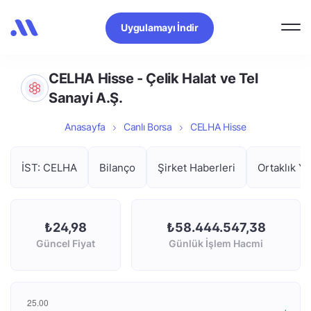
Uygulamayı İndir
CELHA Hisse - Çelik Halat ve Tel
Sanayi A.Ş.
Anasayfa
Canlı Borsa
CELHA Hisse
İST: CELHA
Bilanço
Şirket Haberleri
Ortaklık Ya
₺24,98
₺58.444.547,38
Güncel Fiyat
Günlük İşlem Hacmi