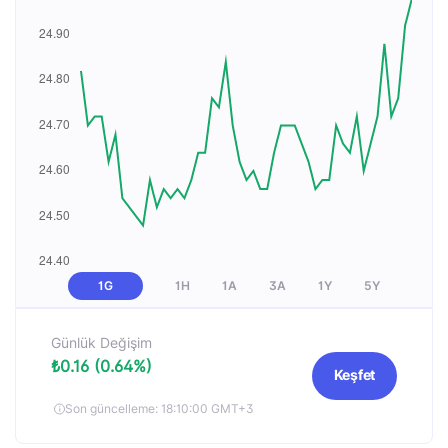
1G
1H
1A
3A
1Y
5Y
Günlük Değişim
₺0.16 (0.64%)
Keşfet
Son güncelleme: 18:10:00 GMT+3