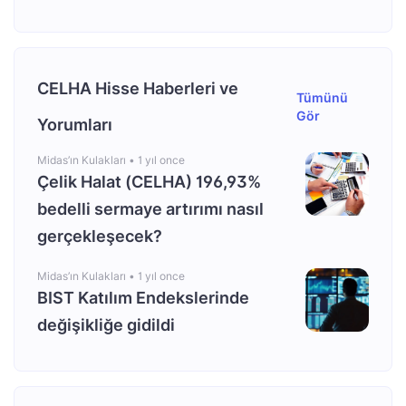
CELHA Hisse Haberleri ve
Tümünü
Gör
Yorumları
Midas’ın Kulakları •
1 yıl once
Çelik Halat (CELHA) 196,93%
bedelli sermaye artırımı nasıl
gerçekleşecek?
Midas’ın Kulakları •
1 yıl once
BIST Katılım Endekslerinde
değişikliğe gidildi