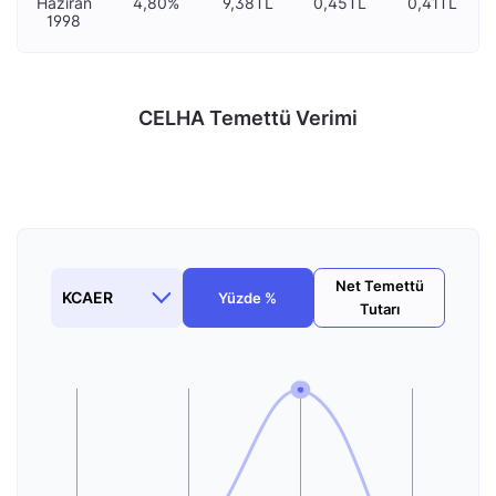
Haziran
4,80%
9,38TL
0,45TL
0,41TL
1998
CELHA Temettü Verimi
Net Temettü
Yüzde %
Tutarı