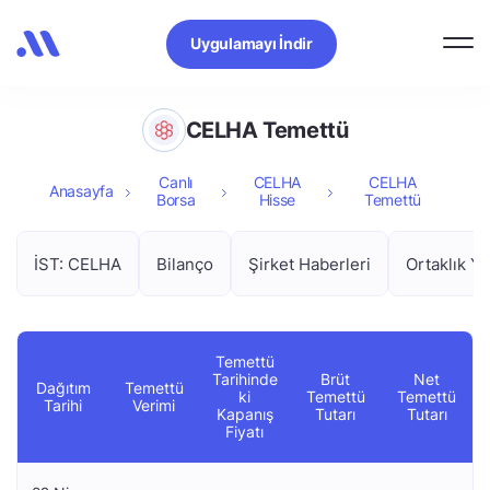
Uygulamayı İndir
CELHA Temettü
Canlı
CELHA
CELHA
Anasayfa
Borsa
Hisse
Temettü
İST: CELHA
Bilanço
Şirket Haberleri
Ortaklık Ya
Temettü
Tarihinde
Brüt
Net
Dağıtım
Temettü
ki
Temettü
Temettü
Tarihi
Verimi
Kapanış
Tutarı
Tutarı
Fiyatı