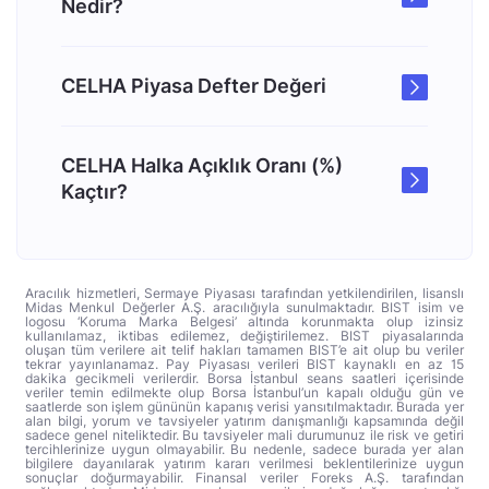
Nedir?
CELHA Piyasa Defter Değeri
CELHA Halka Açıklık Oranı (%)
Kaçtır?
Aracılık hizmetleri, Sermaye Piyasası tarafından yetkilendirilen, lisanslı
Midas Menkul Değerler A.Ş. aracılığıyla sunulmaktadır. BIST isim ve
logosu ‘Koruma Marka Belgesi’ altında korunmakta olup izinsiz
kullanılamaz, iktibas edilemez, değiştirilemez. BIST piyasalarında
oluşan tüm verilere ait telif hakları tamamen BIST’e ait olup bu veriler
tekrar yayınlanamaz. Pay Piyasası verileri BIST kaynaklı en az 15
dakika gecikmeli verilerdir. Borsa İstanbul seans saatleri içerisinde
veriler temin edilmekte olup Borsa İstanbul’un kapalı olduğu gün ve
saatlerde son işlem gününün kapanış verisi yansıtılmaktadır. Burada yer
alan bilgi, yorum ve tavsiyeler yatırım danışmanlığı kapsamında değil
sadece genel niteliktedir. Bu tavsiyeler mali durumunuz ile risk ve getiri
tercihlerinize uygun olmayabilir. Bu nedenle, sadece burada yer alan
bilgilere dayanılarak yatırım kararı verilmesi beklentilerinize uygun
sonuçlar doğurmayabilir. Finansal veriler Foreks A.Ş. tarafından