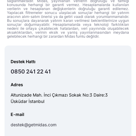
sağlanmaktadır. Midas, yayınlanan verilerin doğruluğu ve tamlığı
konusunda herhangi bir garanti vermez. Hesaplamalarda kullanılan
verilerin ve hesaplanan değişkenlerin doğruluğu garanti edilemez.
Yapılacak filtremeler sonucu ulaşılacak sonuçlar herhangi bir yatırım
aracının alım-satım önerisi ya da getiri vaadi olarak yorumlanmamalıdır.
Bu sonuçlara dayanarak yatırım kararı verilmesi beklentilerinize uygun
sonuçlar doğurmayabilir. Hesaplamalarda veya teknoloji farklılıkları
nedeni ile ortaya çıkabilecek hatalardan, veri yayınında oluşabilecek
aksaklıklardan, verinin eksik ve yanlış yayınlanmasından meydana
gelebilecek herhangi bir zarardan Midas fumlu değildir.
Destek Hattı
0850 241 22 41
Adres
Altunizade Mah. İnci Çıkmazı Sokak No:3 Daire:3
Üsküdar İstanbul
E-mail
destek@getmidas.com