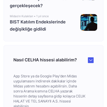
gerçekleşecek?
Midas’ın Kulakları •
1 yıl once
BIST Katılım Endekslerinde
değişikliğe gidildi
Nasıl CELHA hissesi alabilirim?
App Store ya da Google Play'den Midas
uygulamasını indirerek dakikalar içinde
Midas yatırım hesabını açabilirsin. Daha
sonra Arama kısmına CELHA yazarak
hissenin detay sayfasına gidip kolayca CELIK
HALAT VE TEL SANAYII A.S. hissesi
alabilirsin.