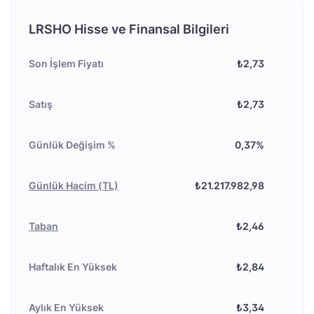
LRSHO Hisse ve Finansal Bilgileri
Son İşlem Fiyatı
₺2,73
Satış
₺2,73
Günlük Değişim %
0,37%
Günlük Hacim (TL)
₺21.217.982,98
Taban
₺2,46
Haftalık En Yüksek
₺2,84
Aylık En Yüksek
₺3,34