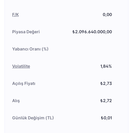
F/K
0,00
Piyasa Değeri
₺2.096.640.000,00
Yabancı Oranı (%)
Volatilite
1,84%
Açılış Fiyatı
₺2,73
Alış
₺2,72
Günlük Değişim (TL)
₺0,01