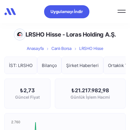
Uygulamayı İndir
LRSHO Hisse - Loras Holding A.Ş.
Anasayfa
Canlı Borsa
LRSHO Hisse
İST: LRSHO
Bilanço
Şirket Haberleri
Ortaklık Ya
₺2,73
₺21.217.982,98
Güncel Fiyat
Günlük İşlem Hacmi