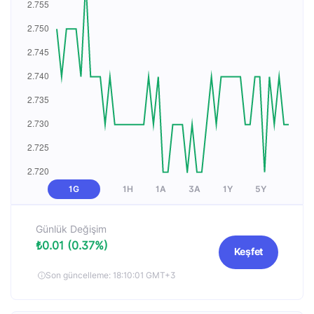
1G
1H
1A
3A
1Y
5Y
Günlük Değişim
₺0.01 (0.37%)
Keşfet
Son güncelleme: 18:10:01 GMT+3