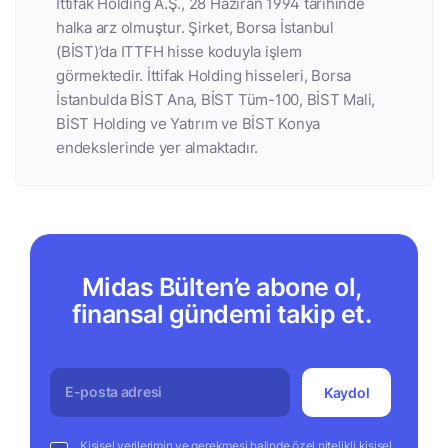
İttifak Holding A.Ş., 28 Haziran 1994 tarihinde
halka arz olmuştur. Şirket, Borsa İstanbul
(BİST)’da ITTFH hisse koduyla işlem
görmektedir. İttifak Holding hisseleri, Borsa
İstanbulda BİST Ana, BİST Tüm-100, BİST Mali,
BİST Holding ve Yatırım ve BİST Konya
endekslerinde yer almaktadır.
Midas Bülten’e abone ol,
finansal gündemi takip et.
Kaydol
Kişisel verilerimin ve gerekmesi halinde özel nitelikli kişisel