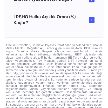
LRSHO Halka Açıklık Oranı (%)
Kaçtır?
Aracılık hizmetleri, Sermaye Piyasası tarafından yetkilendirilen, lisanslı
Midas Menkul Değerler A.Ş. aracılığıyla sunulmaktadır. BIST isim ve
logosu ‘Koruma Marka Belgesi’ altında korunmakta olup izinsiz
kullanılamaz, iktibas edilemez, değiştirilemez. BIST piyasalarında
oluşan tüm verilere ait telif hakları tamamen BIST’e ait olup bu veriler
tekrar yayınlanamaz. Pay Piyasası verileri BIST kaynaklı en az 15
dakika gecikmeli verilerdir. Borsa İstanbul seans saatleri içerisinde
veriler temin edilmekte olup Borsa İstanbul’un kapalı olduğu gün ve
saatlerde son işlem gününün kapanış verisi yansıtılmaktadır. Burada yer
alan bilgi, yorum ve tavsiyeler yatırım danışmanlığı kapsamında değil
sadece genel niteliktedir. Bu tavsiyeler mali durumunuz ile risk ve getiri
tercihlerinize uygun olmayabilir. Bu nedenle, sadece burada yer alan
bilgilere dayanılarak yatırım kararı verilmesi beklentilerinize uygun
sonuçlar doğurmayabilir. Finansal veriler Foreks A.Ş. tarafından
sağlanmaktadır. Midas, yayınlanan verilerin doğruluğu ve tamlığı
konusunda herhangi bir garanti vermez. Hesaplamalarda kullanılan
verilerin ve hesaplanan değişkenlerin doğruluğu garanti edilemez.
Yapılacak filtremeler sonucu ulaşılacak sonuçlar herhangi bir yatırım
aracının alım-satım önerisi ya da getiri vaadi olarak yorumlanmamalıdır.
Bu sonuçlara dayanarak yatırım kararı verilmesi beklentilerinize uygun
sonuçlar doğurmayabilir. Hesaplamalarda veya teknoloji farklılıkları