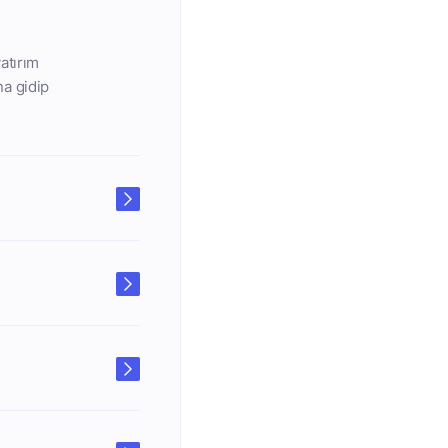
atırım
na gidip