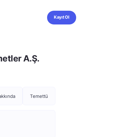
Kayıt Ol
etler A.Ş.
akkında
Temettü