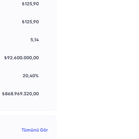
₺125,90
₺125,90
5,14
₺92.600.000,00
20,40%
₺868.969.320,00
Tümünü Gör