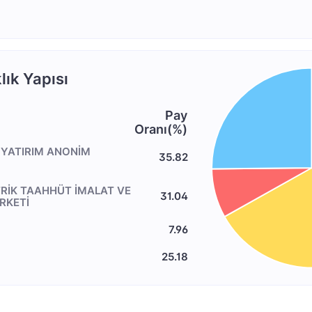
ık Yapısı
Pay
Oranı(%)
 YATIRIM ANONİM
35.82
TRİK TAAHHÜT İMALAT VE
31.04
RKETİ
7.96
25.18