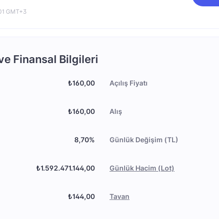
:01 GMT+3
 Finansal Bilgileri
₺160,00
Açılış Fiyatı
₺160,00
Alış
8,70%
Günlük Değişim (TL)
₺1.592.471.144,00
Günlük Hacim (Lot)
₺144,00
Tavan