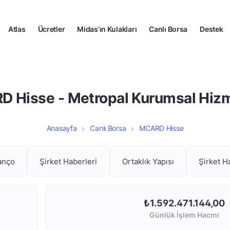
Atlas
Ücretler
Midas’ın Kulakları
Canlı Borsa
Destek
 Hisse - Metropal Kurumsal Hizm
Anasayfa
Canlı Borsa
MCARD Hisse
anço
Şirket Haberleri
Ortaklık Yapısı
Şirket H
₺1.592.471.144,00
Günlük İşlem Hacmi