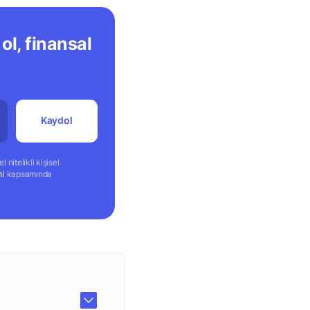
ol, finansal
Kaydol
 nitelikli kişisel
mi
kapsamında