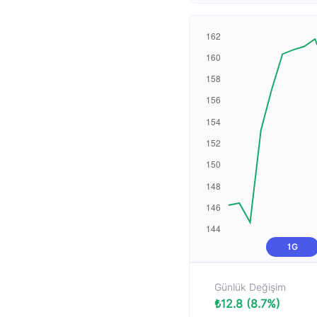
1G
Günlük Değişim
₺12.8 (8.7%)