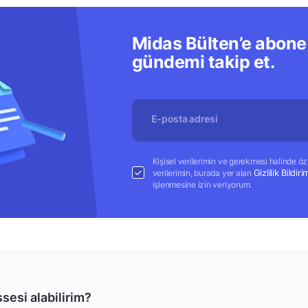
Midas Bülten’e abone 
gündemi takip et.
Kişisel verilerimin ve gerekmesi halinde özel
Gizlilik Bildiri
verilerimin, burada yer alan
işlenmesine izin veriyorum.
sesi alabilirim?