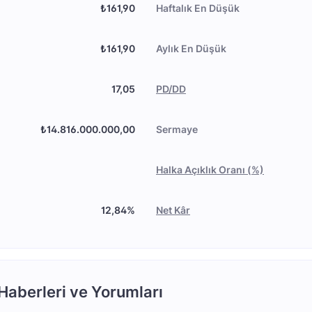
₺161,90
Haftalık En Düşük
₺161,90
Aylık En Düşük
17,05
PD/DD
₺14.816.000.000,00
Sermaye
Halka Açıklık Oranı (%)
12,84%
Net Kâr
aberleri ve Yorumları