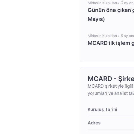
Midas’ın Kulakları •
3 ay on
Günün öne çıkan 
Mayıs)
Midas’ın Kulakları •
5 ay on
MCARD ilk işlem 
MCARD - Şirke
MCARD şirketiyle ilgili
yorumları ve analist ta
Kuruluş Tarihi
Adres