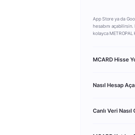
App Store ya da Goog
hesabını açabilirsi
kolayca METROPAL K
MCARD Hisse Yo
Nasıl Hesap Aç
Canlı Veri Nasıl