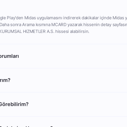
le Play'den Midas uygulamasını indirerek dakikalar içinde Midas y
n. Daha sonra Arama kısmına MCARD yazarak hissenin detay sayfası
URUMSAL HIZMETLER A.S. hissesi alabilirsin.
rumları
arım?
 Görebilirim?