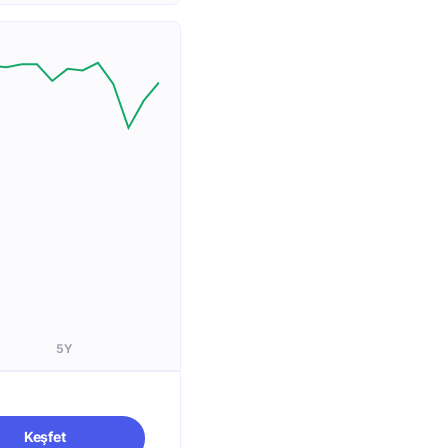
5Y
Keşfet