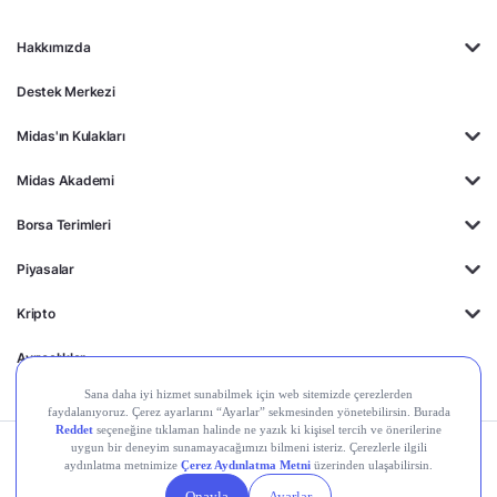
Hakkımızda
Destek Merkezi
Midas'ın Kulakları
Midas Akademi
Borsa Terimleri
Piyasalar
Kripto
Ayrıcalıklar
Kişisel Verilerin
Gizlilik
Yasal
Çerez
Korunması
Politikası
Duyurular
Ayarları