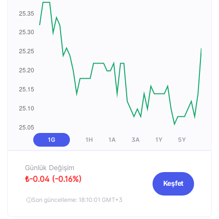
1G
1H
1A
3A
1Y
5Y
Günlük Değişim
₺-0.04 (-0.16%)
Keşfet
Son güncelleme: 18:10:01 GMT+3