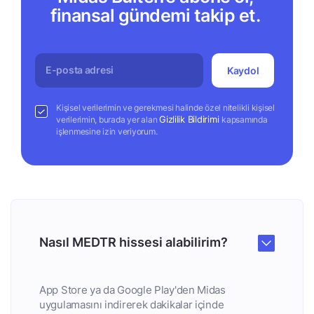
finansal gündemi takip et.
Kaydol
Kişisel verilerimin ve gerekmesi halinde özel nitelikli kişisel
Gizlilik Bildirimi
verilerimin, burada yer alan
kapsamında
işlenmesine izin veriyorum.
Nasıl MEDTR hissesi alabilirim?
App Store ya da Google Play'den Midas
uygulamasını indirerek dakikalar içinde