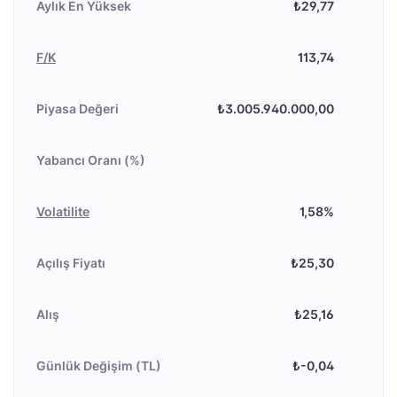
Aylık En Yüksek
₺29,77
F/K
113,74
Piyasa Değeri
₺3.005.940.000,00
Yabancı Oranı (%)
Volatilite
1,58%
Açılış Fiyatı
₺25,30
Alış
₺25,16
Günlük Değişim (TL)
₺-0,04