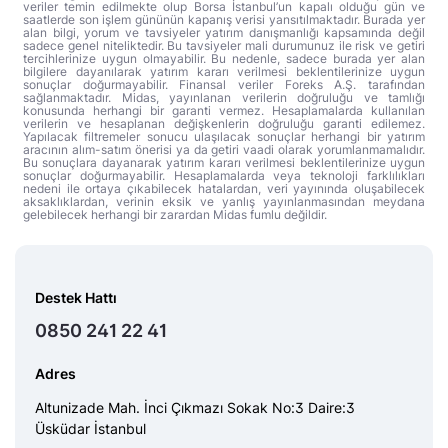
veriler temin edilmekte olup Borsa İstanbul’un kapalı olduğu gün ve
saatlerde son işlem gününün kapanış verisi yansıtılmaktadır. Burada yer
alan bilgi, yorum ve tavsiyeler yatırım danışmanlığı kapsamında değil
sadece genel niteliktedir. Bu tavsiyeler mali durumunuz ile risk ve getiri
tercihlerinize uygun olmayabilir. Bu nedenle, sadece burada yer alan
bilgilere dayanılarak yatırım kararı verilmesi beklentilerinize uygun
sonuçlar doğurmayabilir. Finansal veriler Foreks A.Ş. tarafından
sağlanmaktadır. Midas, yayınlanan verilerin doğruluğu ve tamlığı
konusunda herhangi bir garanti vermez. Hesaplamalarda kullanılan
verilerin ve hesaplanan değişkenlerin doğruluğu garanti edilemez.
Yapılacak filtremeler sonucu ulaşılacak sonuçlar herhangi bir yatırım
aracının alım-satım önerisi ya da getiri vaadi olarak yorumlanmamalıdır.
Bu sonuçlara dayanarak yatırım kararı verilmesi beklentilerinize uygun
sonuçlar doğurmayabilir. Hesaplamalarda veya teknoloji farklılıkları
nedeni ile ortaya çıkabilecek hatalardan, veri yayınında oluşabilecek
aksaklıklardan, verinin eksik ve yanlış yayınlanmasından meydana
gelebilecek herhangi bir zarardan Midas fumlu değildir.
Destek Hattı
0850 241 22 41
Adres
Altunizade Mah. İnci Çıkmazı Sokak No:3 Daire:3
Üsküdar İstanbul