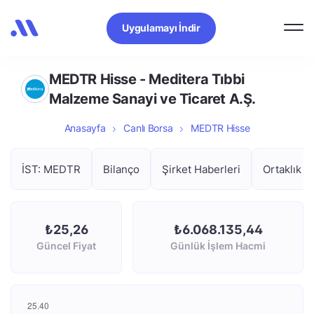
Uygulamayı İndir
MEDTR Hisse - Meditera Tıbbi
Malzeme Sanayi ve Ticaret A.Ş.
Anasayfa
Canlı Borsa
MEDTR Hisse
İST: MEDTR
Bilanço
Şirket Haberleri
Ortaklık Y
₺25,26
₺6.068.135,44
Güncel Fiyat
Günlük İşlem Hacmi