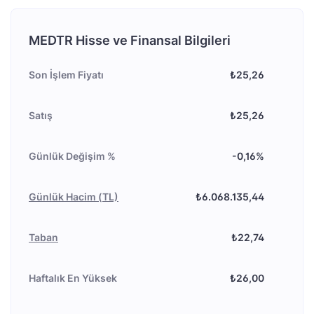
MEDTR Hisse ve Finansal Bilgileri
Son İşlem Fiyatı
₺25,26
Satış
₺25,26
Günlük Değişim %
-0,16%
Günlük Hacim (TL)
₺6.068.135,44
Taban
₺22,74
Haftalık En Yüksek
₺26,00