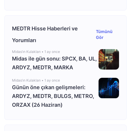
MEDTR Hisse Haberleri ve
Tümünü
Gör
Yorumları
Midas’ın Kulakları •
1 ay once
Midas ile gün sonu: SPCX, BA, UL,
ARDYZ, MEDTR, MARKA
Midas’ın Kulakları •
1 ay once
Günün öne çıkan gelişmeleri:
ARDYZ, MEDTR, BULGS, METRO,
ORZAX (26 Haziran)