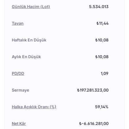
Günlük Hacim (Lot)
5.534.013
Tavan
₺11,44
Haftalık En Düşük
₺10,08
Aylık En Düşük
₺10,08
PD/DD
1,09
Sermaye
₺197.281.323,00
Halka Açıklık Oranı (%)
59,14%
Net Kâr
₺-6.616.281,00