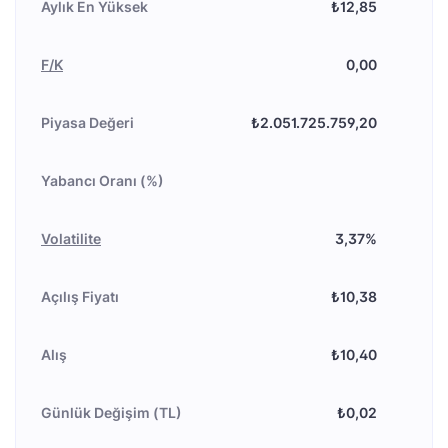
Aylık En Yüksek
₺12,85
F/K
0,00
Piyasa Değeri
₺2.051.725.759,20
Yabancı Oranı (%)
Volatilite
3,37%
Açılış Fiyatı
₺10,38
Alış
₺10,40
Günlük Değişim (TL)
₺0,02