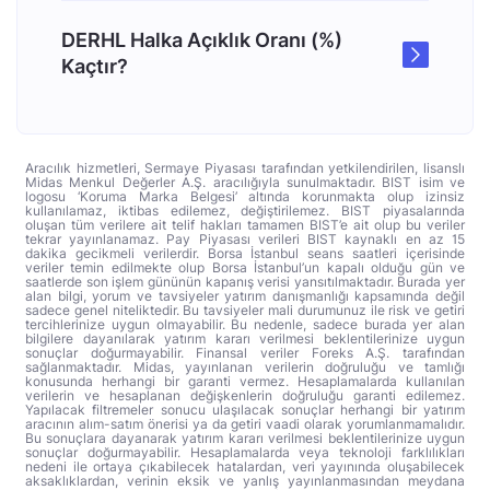
DERHL Halka Açıklık Oranı (%)
Kaçtır?
Aracılık hizmetleri, Sermaye Piyasası tarafından yetkilendirilen, lisanslı
Midas Menkul Değerler A.Ş. aracılığıyla sunulmaktadır. BIST isim ve
logosu ‘Koruma Marka Belgesi’ altında korunmakta olup izinsiz
kullanılamaz, iktibas edilemez, değiştirilemez. BIST piyasalarında
oluşan tüm verilere ait telif hakları tamamen BIST’e ait olup bu veriler
tekrar yayınlanamaz. Pay Piyasası verileri BIST kaynaklı en az 15
dakika gecikmeli verilerdir. Borsa İstanbul seans saatleri içerisinde
veriler temin edilmekte olup Borsa İstanbul’un kapalı olduğu gün ve
saatlerde son işlem gününün kapanış verisi yansıtılmaktadır. Burada yer
alan bilgi, yorum ve tavsiyeler yatırım danışmanlığı kapsamında değil
sadece genel niteliktedir. Bu tavsiyeler mali durumunuz ile risk ve getiri
tercihlerinize uygun olmayabilir. Bu nedenle, sadece burada yer alan
bilgilere dayanılarak yatırım kararı verilmesi beklentilerinize uygun
sonuçlar doğurmayabilir. Finansal veriler Foreks A.Ş. tarafından
sağlanmaktadır. Midas, yayınlanan verilerin doğruluğu ve tamlığı
konusunda herhangi bir garanti vermez. Hesaplamalarda kullanılan
verilerin ve hesaplanan değişkenlerin doğruluğu garanti edilemez.
Yapılacak filtremeler sonucu ulaşılacak sonuçlar herhangi bir yatırım
aracının alım-satım önerisi ya da getiri vaadi olarak yorumlanmamalıdır.
Bu sonuçlara dayanarak yatırım kararı verilmesi beklentilerinize uygun
sonuçlar doğurmayabilir. Hesaplamalarda veya teknoloji farklılıkları
nedeni ile ortaya çıkabilecek hatalardan, veri yayınında oluşabilecek
aksaklıklardan, verinin eksik ve yanlış yayınlanmasından meydana