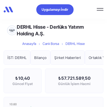
Uygulamayı İndir
DERHL Hisse - Derlüks Yatırım
Holding A.Ş.
Anasayfa
Canlı Borsa
DERHL Hisse
İST: DERHL
Bilanço
Şirket Haberleri
Ortaklık Ya
₺10,40
₺57.721.589,50
Güncel Fiyat
Günlük İşlem Hacmi