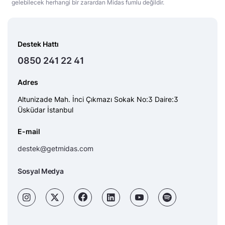
gelebilecek herhangi bir zarardan Midas fumlu değildir.
Destek Hattı
0850 241 22 41
Adres
Altunizade Mah. İnci Çıkmazı Sokak No:3 Daire:3
Üsküdar İstanbul
E-mail
destek@getmidas.com
Sosyal Medya