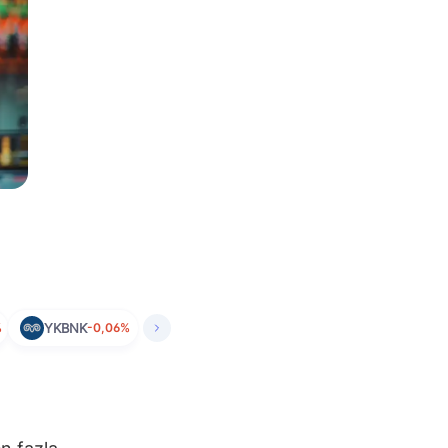
%
YKBNK
-0,06%