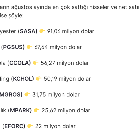
arın ağustos ayında en çok sattığı hisseler ve net sat
 ise şöyle:
yester (
SASA)
91,06 milyon dolar
 (
PGSUS)
67,64 milyon dolar
la (
CCOLA)
56,27 milyon dolar
ing (
KCHOL)
50,19 milyon dolar
MGROS)
31,75 milyon dolar
ık (
MPARK)
25,62 milyon dolar
 (
EFORC)
22 milyon dolar