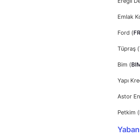
Ereğli De
Emlak K
Ford (
F
Tüpraş (
Bim (
BI
Yapı Kre
Astor Ene
Petkim (
Yabanc