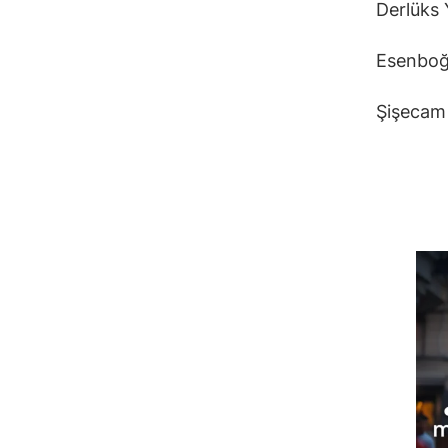
Derlüks 
Esenboğa
Şişecam