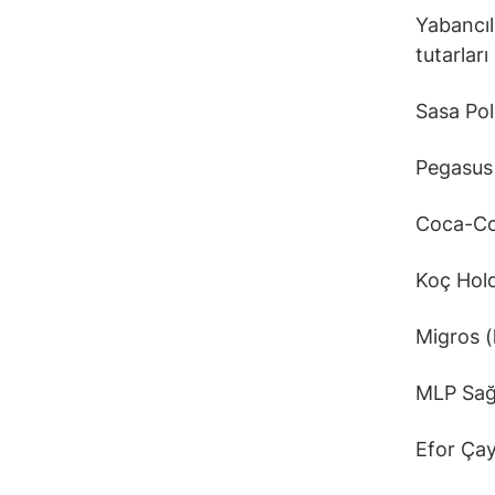
Yabancıl
tutarları
Sasa Pol
Pegasus
Coca-Co
Koç Hold
Migros (
MLP Sağl
Efor Çay