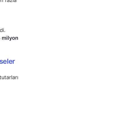
en fazla
di.
 milyon
seler
utarları