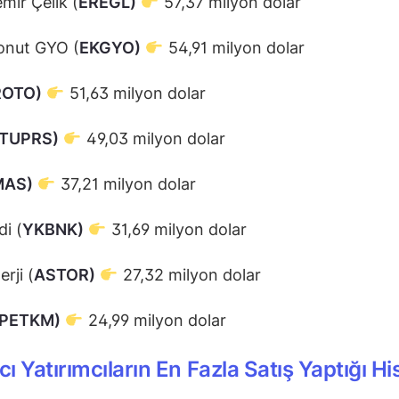
mir Çelik (
EREGL)
57,37 milyon dolar
onut GYO (
EKGYO)
54,91 milyon dolar
ROTO)
51,63 milyon dolar
TUPRS)
49,03 milyon dolar
MAS)
37,21 milyon dolar
di (
YKBNK)
31,69 milyon dolar
rji (
ASTOR)
27,32 milyon dolar
PETKM)
24,99 milyon dolar
ı Yatırımcıların En Fazla Satış Yaptığı Hi