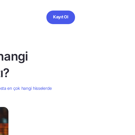
Kayıt Ol
hangi
ı?
sta en çok hangi hisselerde