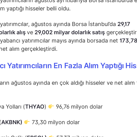
yatırımcıların ağustos ayı itibarıyla Borsa İstanbul’da 
m yaptığı hisseler belli oldu.
yatırımcılar, ağustos ayında Borsa İstanbul’da
29,17
olarlık alış
ve
29,002 milyar dolarlık satış
gerçekleştir
yabancı yatırımcılar mayıs ayında borsada net
173,78
net alım gerçekleştirdi.
ı Yatırımcıların En Fazla Alım Yaptığı His
arın ağustos ayında en çok aldığı hisseler ve net alım t
a Yolları (
THYAO
)
96,76 milyon dolar
(
AKBNK)
73,30 milyon dolar