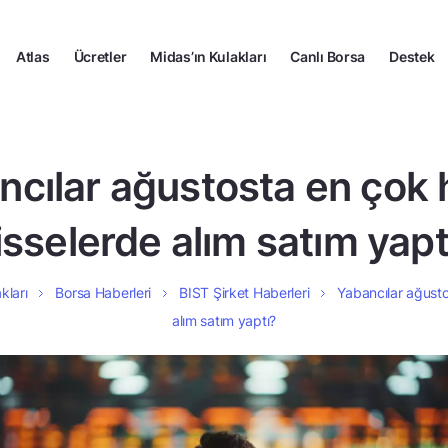
Atlas
Ücretler
Midas’ın Kulakları
Canlı Borsa
Destek
ncılar ağustosta en çok 
isselerde alım satım yapt
kları
Borsa Haberleri
BIST Şirket Haberleri
Yabancılar ağusto
alım satım yaptı?