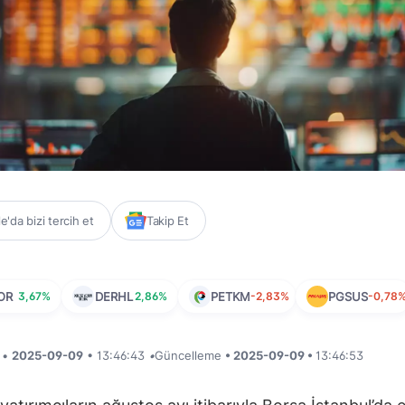
'da bizi tercih et
Takip Et
OR
3,67%
DERHL
2,86%
PETKM
-2,83%
PGSUS
-0,78
i •
2025-09-09
• 13:46:43
•
Güncelleme
• 2025-09-09 •
13:46:53