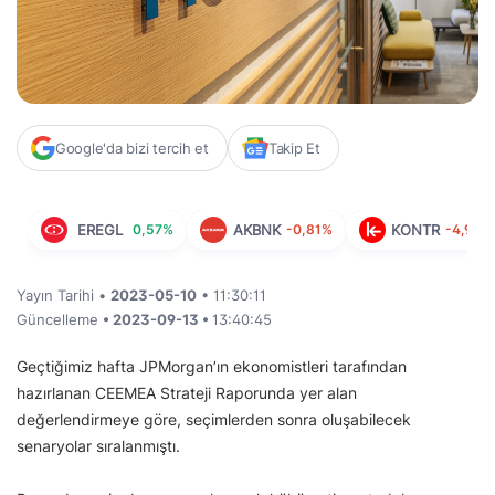
Google'da bizi tercih et
Takip Et
EREGL
0,57%
AKBNK
-0,81%
KONTR
-4,95%
Yayın Tarihi •
2023-05-10
• 11:30:11
Güncelleme
• 2023-09-13 •
13:40:45
Geçtiğimiz hafta JPMorgan’ın ekonomistleri tarafından
hazırlanan CEEMEA Strateji Raporunda yer alan
değerlendirmeye göre, seçimlerden sonra oluşabilecek
senaryolar sıralanmıştı.