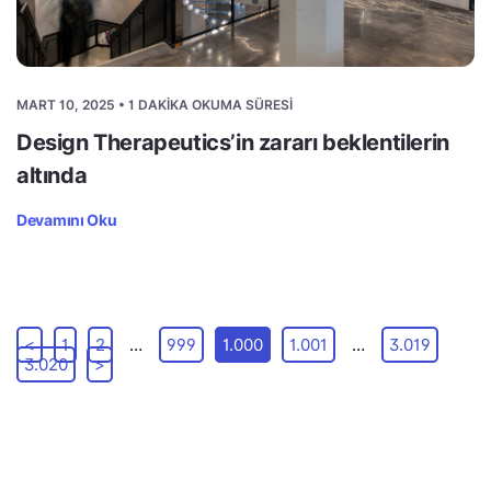
MART 10, 2025 • 1 DAKIKA OKUMA SÜRESI
Design Therapeutics’in zararı beklentilerin
altında
Devamını Oku
<
1
2
…
999
1.000
1.001
…
3.019
3.020
>