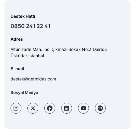
Destek Hattı
0850 241 22 41
Adres
Altunizade Mah. İnci Çıkmazı Sokak No:3 Daire:3
Üsküdar İstanbul
E-mail
destek@getmidas.com
Sosyal Medya