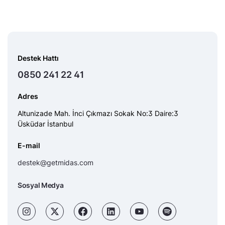
Destek Hattı
0850 241 22 41
Adres
Altunizade Mah. İnci Çıkmazı Sokak No:3 Daire:3
Üsküdar İstanbul
E-mail
destek@getmidas.com
Sosyal Medya