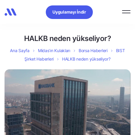
Uygulamayı İndir
HALKB neden yükseliyor?
Ana Sayfa
Midas’ın Kulakları
Borsa Haberleri
BIST
Şirket Haberleri
HALKB neden yükseliyor?