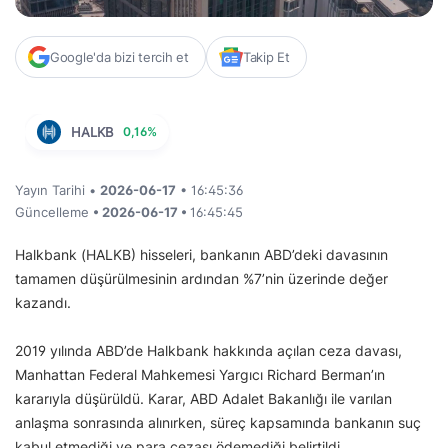
Google'da bizi tercih et
Takip Et
HALKB
0,16%
Yayın Tarihi •
2026-06-17
• 16:45:36
Güncelleme
• 2026-06-17 •
16:45:45
Halkbank (HALKB) hisseleri, bankanın ABD’deki davasının
tamamen düşürülmesinin ardından %7’nin üzerinde değer
kazandı.
2019 yılında ABD’de Halkbank hakkında açılan ceza davası,
Manhattan Federal Mahkemesi Yargıcı Richard Berman’ın
kararıyla düşürüldü. Karar, ABD Adalet Bakanlığı ile varılan
anlaşma sonrasında alınırken, süreç kapsamında bankanın suç
kabul etmediği ve para cezası ödemediği belirtildi.