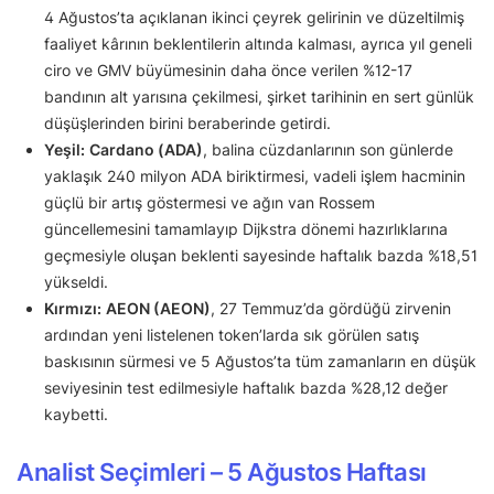
4 Ağustos’ta açıklanan ikinci çeyrek gelirinin ve düzeltilmiş
faaliyet kârının beklentilerin altında kalması, ayrıca yıl geneli
ciro ve GMV büyümesinin daha önce verilen %12-17
bandının alt yarısına çekilmesi, şirket tarihinin en sert günlük
düşüşlerinden birini beraberinde getirdi.
Yeşil:
Cardano (ADA)
, balina cüzdanlarının son günlerde
yaklaşık 240 milyon ADA biriktirmesi, vadeli işlem hacminin
güçlü bir artış göstermesi ve ağın van Rossem
güncellemesini tamamlayıp Dijkstra dönemi hazırlıklarına
geçmesiyle oluşan beklenti sayesinde haftalık bazda %18,51
yükseldi.
Kırmızı:
AEON (AEON)
, 27 Temmuz’da gördüğü zirvenin
ardından yeni listelenen token’larda sık görülen satış
baskısının sürmesi ve 5 Ağustos’ta tüm zamanların en düşük
seviyesinin test edilmesiyle haftalık bazda %28,12 değer
kaybetti.
Analist Seçimleri – 5 Ağustos Haftası