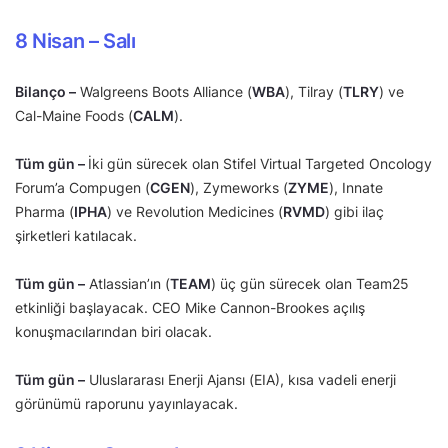
8 Nisan – Salı
Bilanço –
Walgreens Boots Alliance (
WBA
), Tilray (
TLRY
) ve
Cal-Maine Foods (
CALM
).
Tüm gün –
İki gün sürecek olan Stifel Virtual Targeted Oncology
Forum’a Compugen (
CGEN
), Zymeworks (
ZYME
), Innate
Pharma (
IPHA
) ve Revolution Medicines (
RVMD
) gibi ilaç
şirketleri katılacak.
Tüm gün –
Atlassian’ın (
TEAM
) üç gün sürecek olan Team25
etkinliği başlayacak. CEO Mike Cannon-Brookes açılış
konuşmacılarından biri olacak.
Tüm gün –
Uluslararası Enerji Ajansı (EIA), kısa vadeli enerji
görünümü raporunu yayınlayacak.