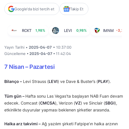
Google'da bizi tercih et
Takip Et
RCKT
1,98%
LEVI
0,98%
IMNM
-3,29%
Yayın Tarihi •
2025-04-07
• 10:37:00
Güncelleme
• 2025-04-07 •
11:42:04
7 Nisan – Pazartesi
Bilanço –
Levi Strauss (
LEVI
) ve Dave & Buster’s (
PLAY
).
Tüm gün –
Hafta sonu Las Vegas’ta başlayan NAB Fuarı devam
edecek. Comcast (
CMCSA
), Verizon (
VZ
) ve Sinclair (
SBGI
),
etkinlikte duyurular yapması beklenen şirketler arasında.
Halka arz takvimi –
Ağ yazılım şirketi Fatpipe’ın halka arzının