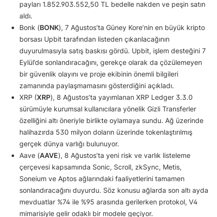
payları 1.852.903.552,50 TL bedelle nakden ve peşin satın
aldı.
Bonk (
BONK
), 7 Ağustos’ta Güney Kore’nin en büyük kripto
borsası Upbit tarafından listeden çıkarılacağının
duyurulmasıyla satış baskısı gördü. Upbit, işlem desteğini 7
Eylül’de sonlandıracağını, gerekçe olarak da çözülemeyen
bir güvenlik olayını ve proje ekibinin önemli bilgileri
zamanında paylaşmamasını gösterdiğini açıkladı.
XRP (
XRP
), 8 Ağustos’ta yayımlanan XRP Ledger 3.3.0
sürümüyle kurumsal kullanıcılara yönelik Gizli Transferler
özelliğini altı öneriyle birlikte oylamaya sundu. Ağ üzerinde
halihazırda 530 milyon doların üzerinde tokenlaştırılmış
gerçek dünya varlığı bulunuyor.
Aave (
AAVE
), 8 Ağustos’ta yeni risk ve varlık listeleme
çerçevesi kapsamında Sonic, Scroll, zkSync, Metis,
Soneium ve Aptos ağlarındaki faaliyetlerini tamamen
sonlandıracağını duyurdu. Söz konusu ağlarda son altı ayda
mevduatlar %74 ile %95 arasında gerilerken protokol, V4
mimarisiyle gelir odaklı bir modele geçiyor.