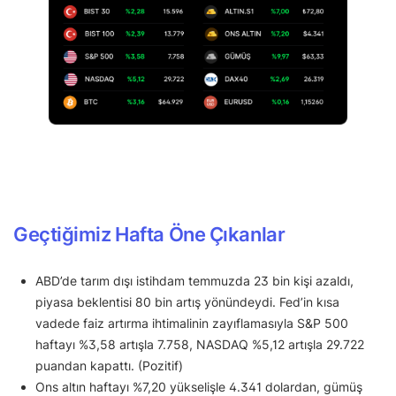
Geçtiğimiz Hafta Öne Çıkanlar
ABD’de tarım dışı istihdam temmuzda 23 bin kişi azaldı,
piyasa beklentisi 80 bin artış yönündeydi. Fed’in kısa
vadede faiz artırma ihtimalinin zayıflamasıyla S&P 500
haftayı %3,58 artışla 7.758, NASDAQ %5,12 artışla 29.722
puandan kapattı. (Pozitif)
Ons altın haftayı %7,20 yükselişle 4.341 dolardan, gümüş