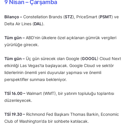
9 Nisan – Çarşamba
Bilanço –
Constellation Brands (
STZ
), PriceSmart (
PSMT
) ve
Delta Air Lines (
DAL
).
Tüm gün –
ABD’nin ülkelere özel açıklanan gümrük vergileri
yürürlüğe girecek.
Tüm gün –
Üç gün sürecek olan Google (
GOOGL
) Cloud Next
etkinliği Las Vegas’ta başlayacak. Google Cloud ve sektör
liderlerinin önemli yeni duyurular yapması ve önemli
perspektifler sunması bekleniyor.
TSİ 16.00 –
Walmart (WMT), bir yatırım topluluğu toplantısı
düzenleyecek.
TSİ 19.30 –
Richmond Fed Başkanı Thomas Barkin, Economic
Club of Washington’da bir sohbete katılacak.