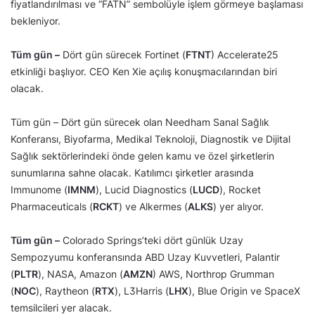
fiyatlandırılması ve “FATN” sembolüyle işlem görmeye başlaması
bekleniyor.
Tüm gün –
Dört gün sürecek Fortinet (
FTNT
) Accelerate25
etkinliği başlıyor. CEO Ken Xie açılış konuşmacılarından biri
olacak.
Tüm gün – Dört gün sürecek olan Needham Sanal Sağlık
Konferansı, Biyofarma, Medikal Teknoloji, Diagnostik ve Dijital
Sağlık sektörlerindeki önde gelen kamu ve özel şirketlerin
sunumlarına sahne olacak. Katılımcı şirketler arasında
Immunome (
IMNM
), Lucid Diagnostics (
LUCD
), Rocket
Pharmaceuticals (
RCKT
) ve Alkermes (
ALKS
) yer alıyor.
Tüm gün –
Colorado Springs’teki dört günlük Uzay
Sempozyumu konferansında ABD Uzay Kuvvetleri, Palantir
(
PLTR
), NASA, Amazon (
AMZN
) AWS, Northrop Grumman
(
NOC
), Raytheon (
RTX
), L3Harris (
LHX
), Blue Origin ve SpaceX
temsilcileri yer alacak.