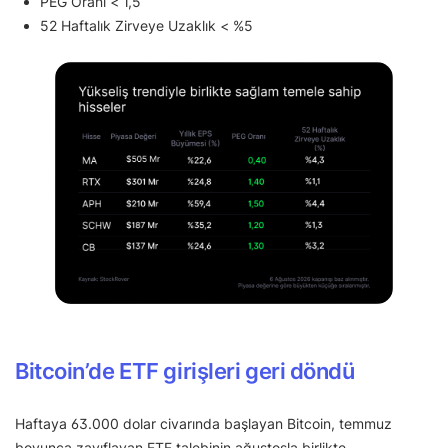
PEG Oranı < 1,5
52 Haftalık Zirveye Uzaklık < %5
Bitcoin’de ETF girişleri geri döndü
Haftaya 63.000 dolar civarında başlayan Bitcoin, temmuz
boyunca zayıflayan ETF talebinin ağustosla birlikte