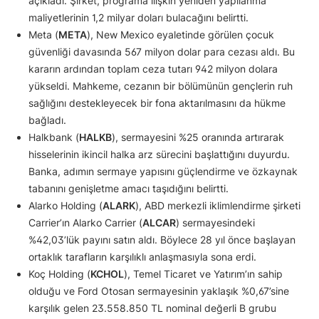
açıkladı. Şirket, programa ilişkin yeniden yapılanma
maliyetlerinin 1,2 milyar doları bulacağını belirtti.
Meta (
META
), New Mexico eyaletinde görülen çocuk
güvenliği davasında 567 milyon dolar para cezası aldı. Bu
kararın ardından toplam ceza tutarı 942 milyon dolara
yükseldi. Mahkeme, cezanın bir bölümünün gençlerin ruh
sağlığını destekleyecek bir fona aktarılmasını da hükme
bağladı.
Halkbank (
HALKB
), sermayesini %25 oranında artırarak
hisselerinin ikincil halka arz sürecini başlattığını duyurdu.
Banka, adımın sermaye yapısını güçlendirme ve özkaynak
tabanını genişletme amacı taşıdığını belirtti.
Alarko Holding (
ALARK
), ABD merkezli iklimlendirme şirketi
Carrier’ın Alarko Carrier (
ALCAR
) sermayesindeki
%42,03’lük payını satın aldı. Böylece 28 yıl önce başlayan
ortaklık tarafların karşılıklı anlaşmasıyla sona erdi.
Koç Holding (
KCHOL
), Temel Ticaret ve Yatırım’ın sahip
olduğu ve Ford Otosan sermayesinin yaklaşık %0,67’sine
karşılık gelen 23.558.850 TL nominal değerli B grubu