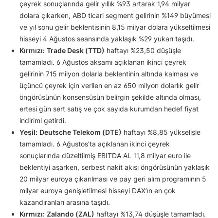
çeyrek sonuçlarında gelir yıllık %93 artarak 1,94 milyar
dolara çıkarken, ABD ticari segment gelirinin %149 büyümesi
ve yıl sonu gelir beklentisinin 8,15 milyar dolara yükseltilmesi
hisseyi 4 Ağustos seansında yaklaşık %29 yukarı taşıdı.
Kırmızı:
Trade Desk (TTD)
haftayı %23,50 düşüşle
tamamladı. 6 Ağustos akşamı açıklanan ikinci çeyrek
gelirinin 715 milyon dolarla beklentinin altında kalması ve
üçüncü çeyrek için verilen en az 650 milyon dolarlık gelir
öngörüsünün konsensüsün belirgin şekilde altında olması,
ertesi gün sert satış ve çok sayıda kurumdan hedef fiyat
indirimi getirdi.
Yeşil:
Deutsche Telekom (DTE)
haftayı %8,85 yükselişle
tamamladı. 6 Ağustos’ta açıklanan ikinci çeyrek
sonuçlarında düzeltilmiş EBITDA AL 11,8 milyar euro ile
beklentiyi aşarken, serbest nakit akışı öngörüsünün yaklaşık
20 milyar euroya çıkarılması ve pay geri alım programının 5
milyar euroya genişletilmesi hisseyi DAX’ın en çok
kazandıranları arasına taşıdı.
Kırmızı:
Zalando (ZAL)
haftayı %13,74 düşüşle tamamladı.