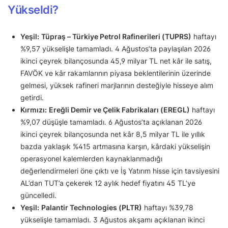
Yükseldi?
Yeşil:
Tüpraş – Türkiye Petrol Rafinerileri (TUPRS)
haftayı
%9,57 yükselişle tamamladı. 4 Ağustos’ta paylaşılan 2026
ikinci çeyrek bilançosunda 45,9 milyar TL net kâr ile satış,
FAVÖK ve kâr rakamlarının piyasa beklentilerinin üzerinde
gelmesi, yüksek rafineri marjlarının desteğiyle hisseye alım
getirdi.
Kırmızı:
Ereğli Demir ve Çelik Fabrikaları (EREGL)
haftayı
%9,07 düşüşle tamamladı. 6 Ağustos’ta açıklanan 2026
ikinci çeyrek bilançosunda net kâr 8,5 milyar TL ile yıllık
bazda yaklaşık %415 artmasına karşın, kârdaki yükselişin
operasyonel kalemlerden kaynaklanmadığı
değerlendirmeleri öne çıktı ve İş Yatırım hisse için tavsiyesini
AL’dan TUT’a çekerek 12 aylık hedef fiyatını 45 TL’ye
güncelledi.
Yeşil:
Palantir Technologies (PLTR)
haftayı %39,78
yükselişle tamamladı. 3 Ağustos akşamı açıklanan ikinci