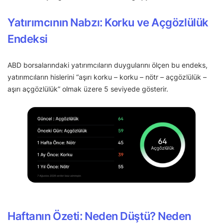
Yatırımcının Nabzı: Korku ve Açgözlülük
Endeksi
ABD borsalarındaki yatırımcıların duygularını ölçen bu endeks,
yatırımcıların hislerini “aşırı korku – korku – nötr – açgözlülük –
aşırı açgözlülük” olmak üzere 5 seviyede gösterir.
Haftanın Özeti: Neden Düştü? Neden