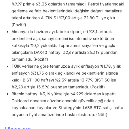
%9,97 primle 63,33 dolardan tamamladı. Petrol fiyatlarındaki
gerileme ve faiz beklentilerindeki değişim değerli metallere
talebi artırırken ALTIN.S1 %7,00 artışla 72,80 TL’ye çıktı.
(Pozitif)
Almanya’da haziran ayı fabrika siparişleri %3,1 artarak
beklentileri aştı, sanayi üretimi ise otomotiv sektörünün
katkısıyla %0,2 yükseldi. Toparlanma sinyalleri ve güçlü
bilançolarla DAX40 haftayı %2,69 artışla 26.319 puandan
tamamladı. (Pozitif)
TÜİK verilerine göre temmuzda aylık enflasyon %1,78, yıllık
enflasyon %31,75 olarak açıklandı ve beklentilerin altında
kaldı. BIST 100 haftayı %2,39 artışla 13.779, BIST 30 ise
%2,28 artışla 15.596 puandan tamamladı. (Pozitif)
Bitcoin haftayı %3,16 yükselişle 64.929 dolardan kapattı.
Coldcard donanım cüzdanlarındaki güvenlik açığından
kaynaklanan kayıplar ve Strategy’nin 1.638 BTC satışı hafta
boyunca fiyatlama üzerinde baskı oluşturdu. (Nötr)