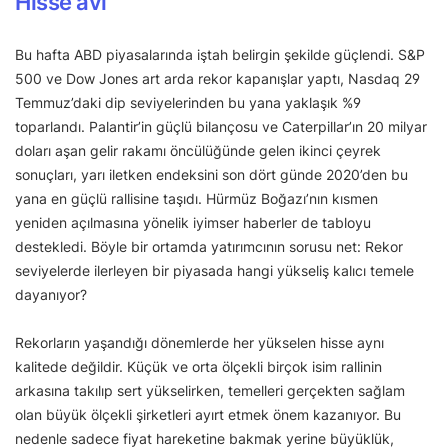
Hisse avı
Bu hafta ABD piyasalarında iştah belirgin şekilde güçlendi. S&P
500 ve Dow Jones art arda rekor kapanışlar yaptı, Nasdaq 29
Temmuz’daki dip seviyelerinden bu yana yaklaşık %9
toparlandı. Palantir’in güçlü bilançosu ve Caterpillar’ın 20 milyar
doları aşan gelir rakamı öncülüğünde gelen ikinci çeyrek
sonuçları, yarı iletken endeksini son dört günde 2020’den bu
yana en güçlü rallisine taşıdı. Hürmüz Boğazı’nın kısmen
yeniden açılmasına yönelik iyimser haberler de tabloyu
destekledi. Böyle bir ortamda yatırımcının sorusu net: Rekor
seviyelerde ilerleyen bir piyasada hangi yükseliş kalıcı temele
dayanıyor?
Rekorların yaşandığı dönemlerde her yükselen hisse aynı
kalitede değildir. Küçük ve orta ölçekli birçok isim rallinin
arkasına takılıp sert yükselirken, temelleri gerçekten sağlam
olan büyük ölçekli şirketleri ayırt etmek önem kazanıyor. Bu
nedenle sadece fiyat hareketine bakmak yerine büyüklük,