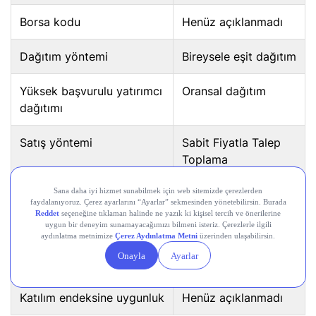
Borsa kodu
Henüz açıklanmadı
Dağıtım yöntemi
Bireysele eşit dağıtım
Yüksek başvurulu yatırımcı
Oransal dağıtım
dağıtımı
Satış yöntemi
Sabit Fiyatla Talep
Toplama
Pazar
Yıldız Pazar
Ek satış
Yok
T1/T2 bakiye kullanımı
Uygun değil
Katılım endeksine uygunluk
Henüz açıklanmadı