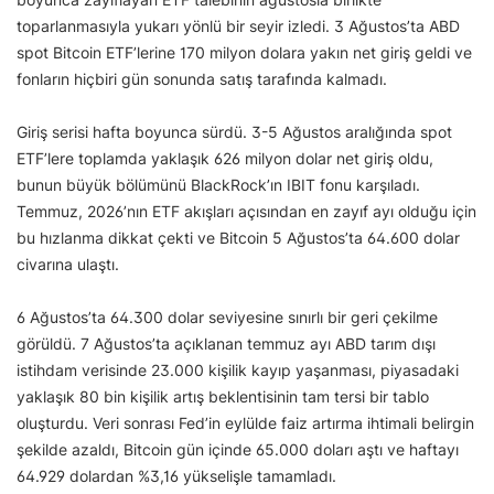
toparlanmasıyla yukarı yönlü bir seyir izledi. 3 Ağustos’ta ABD
spot Bitcoin ETF’lerine 170 milyon dolara yakın net giriş geldi ve
fonların hiçbiri gün sonunda satış tarafında kalmadı.
Giriş serisi hafta boyunca sürdü. 3-5 Ağustos aralığında spot
ETF’lere toplamda yaklaşık 626 milyon dolar net giriş oldu,
bunun büyük bölümünü BlackRock’ın IBIT fonu karşıladı.
Temmuz, 2026’nın ETF akışları açısından en zayıf ayı olduğu için
bu hızlanma dikkat çekti ve Bitcoin 5 Ağustos’ta 64.600 dolar
civarına ulaştı.
6 Ağustos’ta 64.300 dolar seviyesine sınırlı bir geri çekilme
görüldü. 7 Ağustos’ta açıklanan temmuz ayı ABD tarım dışı
istihdam verisinde 23.000 kişilik kayıp yaşanması, piyasadaki
yaklaşık 80 bin kişilik artış beklentisinin tam tersi bir tablo
oluşturdu. Veri sonrası Fed’in eylülde faiz artırma ihtimali belirgin
şekilde azaldı, Bitcoin gün içinde 65.000 doları aştı ve haftayı
64.929 dolardan %3,16 yükselişle tamamladı.