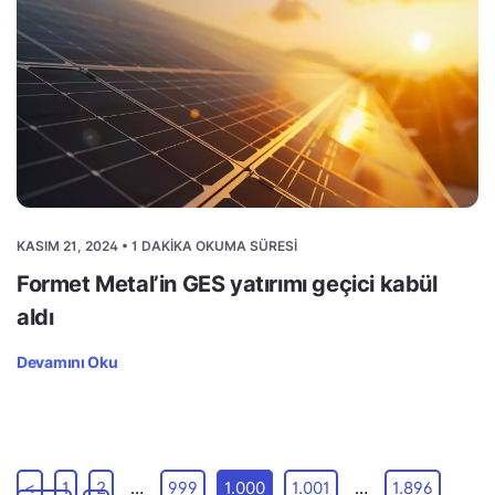
KASIM 21, 2024 • 1 DAKIKA OKUMA SÜRESI
Formet Metal’in GES yatırımı geçici kabül
aldı
Devamını Oku
<
1
2
…
999
1.000
1.001
…
1.896