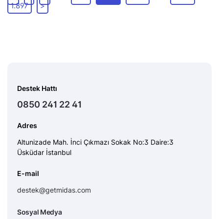
1.897
>
Destek Hattı
0850 241 22 41
Adres
Altunizade Mah. İnci Çıkmazı Sokak No:3 Daire:3
Üsküdar İstanbul
E-mail
destek@getmidas.com
Sosyal Medya