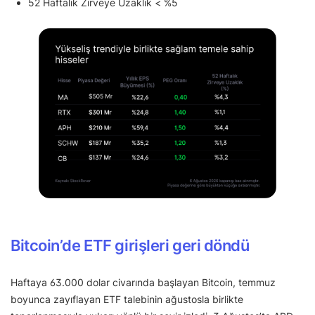
52 Haftalık Zirveye Uzaklık < %5
Bitcoin’de ETF girişleri geri döndü
Haftaya 63.000 dolar civarında başlayan Bitcoin, temmuz
boyunca zayıflayan ETF talebinin ağustosla birlikte