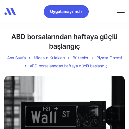
Uygulamayı İndir
ABD borsalarından haftaya güçlü
başlangıç
Ana Sayfa
Midas’ın Kulakları
Bültenler
Piyasa Öncesi
ABD borsalarından haftaya güçlü başlangıç