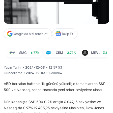
Google'da bizi tercih et
Takip Et
SMCI
6,77%
CRM
2,74%
MRVL
3,87%
Yayın Tarihi •
2024-12-03
• 12:59:53
Güncelleme
• 2024-12-03 •
13:00:04
ABD borsaları haftanın ilk gününü yükselişle tamamlarken S&P
500 ve Nasdaq, seans sırasında yeni rekor seviyelere ulaştı.
Dün kapanışta S&P 500 0,2% artışla 6.047,15 seviyesine ve
Nasdaq da 0,97% 19.403,95 seviyesine ulaşırken, Dow Jones