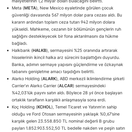
maliyetlerinin 1,2 milyar doları bulacağını belirtti.
Meta (
META
), New Mexico eyaletinde görülen çocuk
güvenliği davasında 567 milyon dolar para cezası aldı. Bu
kararın ardından toplam ceza tutarı 942 milyon dolara
yükseldi. Mahkeme, cezanın bir bölümünün gençlerin ruh
sağlığını destekleyecek bir fona aktarılmasını da hükme
bağladı.
Halkbank (
HALKB
), sermayesini %25 oranında artırarak
hisselerinin ikincil halka arz sürecini başlattığını duyurdu.
Banka, adımın sermaye yapısını güçlendirme ve özkaynak
tabanını genişletme amacı taşıdığını belirtti.
Alarko Holding (
ALARK
), ABD merkezli iklimlendirme şirketi
Carrier’ın Alarko Carrier (
ALCAR
) sermayesindeki
%42,03’lük payını satın aldı. Böylece 28 yıl önce başlayan
ortaklık tarafların karşılıklı anlaşmasıyla sona erdi.
Koç Holding (
KCHOL
), Temel Ticaret ve Yatırım’ın sahip
olduğu ve Ford Otosan sermayesinin yaklaşık %0,67’sine
karşılık gelen 23.558.850 TL nominal değerli B grubu
payları 1.852.903.552,50 TL bedelle nakden ve peşin satın