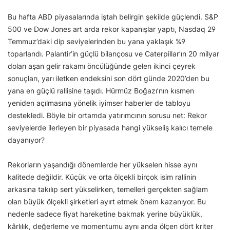
Bu hafta ABD piyasalarında iştah belirgin şekilde güçlendi. S&P
500 ve Dow Jones art arda rekor kapanışlar yaptı, Nasdaq 29
Temmuz’daki dip seviyelerinden bu yana yaklaşık %9
toparlandı. Palantir’in güçlü bilançosu ve Caterpillar’ın 20 milyar
doları aşan gelir rakamı öncülüğünde gelen ikinci çeyrek
sonuçları, yarı iletken endeksini son dört günde 2020’den bu
yana en güçlü rallisine taşıdı. Hürmüz Boğazı’nın kısmen
yeniden açılmasına yönelik iyimser haberler de tabloyu
destekledi. Böyle bir ortamda yatırımcının sorusu net: Rekor
seviyelerde ilerleyen bir piyasada hangi yükseliş kalıcı temele
dayanıyor?
Rekorların yaşandığı dönemlerde her yükselen hisse aynı
kalitede değildir. Küçük ve orta ölçekli birçok isim rallinin
arkasına takılıp sert yükselirken, temelleri gerçekten sağlam
olan büyük ölçekli şirketleri ayırt etmek önem kazanıyor. Bu
nedenle sadece fiyat hareketine bakmak yerine büyüklük,
kârlılık, değerleme ve momentumu aynı anda ölçen dört kriter