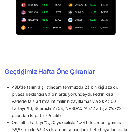
Geçtiğimiz Hafta Öne Çıkanlar
ABD’de tarım dışı istihdam temmuzda 23 bin kişi azaldı,
piyasa beklentisi 80 bin artış yönündeydi. Fed’in kısa
vadede faiz artırma ihtimalinin zayıflamasıyla S&P 500
haftayı %3,58 artışla 7.758, NASDAQ %5,12 artışla 29.722
puandan kapattı. (Pozitif)
Ons altın haftayı %7,20 yükselişle 4.341 dolardan, gümüş
%9,97 primle 63,33 dolardan tamamladı. Petrol fiyatlarındaki