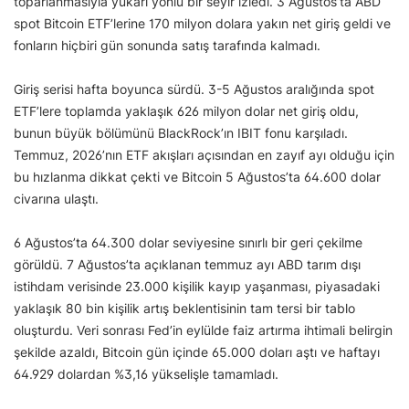
toparlanmasıyla yukarı yönlü bir seyir izledi. 3 Ağustos’ta ABD
spot Bitcoin ETF’lerine 170 milyon dolara yakın net giriş geldi ve
fonların hiçbiri gün sonunda satış tarafında kalmadı.
Giriş serisi hafta boyunca sürdü. 3-5 Ağustos aralığında spot
ETF’lere toplamda yaklaşık 626 milyon dolar net giriş oldu,
bunun büyük bölümünü BlackRock’ın IBIT fonu karşıladı.
Temmuz, 2026’nın ETF akışları açısından en zayıf ayı olduğu için
bu hızlanma dikkat çekti ve Bitcoin 5 Ağustos’ta 64.600 dolar
civarına ulaştı.
6 Ağustos’ta 64.300 dolar seviyesine sınırlı bir geri çekilme
görüldü. 7 Ağustos’ta açıklanan temmuz ayı ABD tarım dışı
istihdam verisinde 23.000 kişilik kayıp yaşanması, piyasadaki
yaklaşık 80 bin kişilik artış beklentisinin tam tersi bir tablo
oluşturdu. Veri sonrası Fed’in eylülde faiz artırma ihtimali belirgin
şekilde azaldı, Bitcoin gün içinde 65.000 doları aştı ve haftayı
64.929 dolardan %3,16 yükselişle tamamladı.