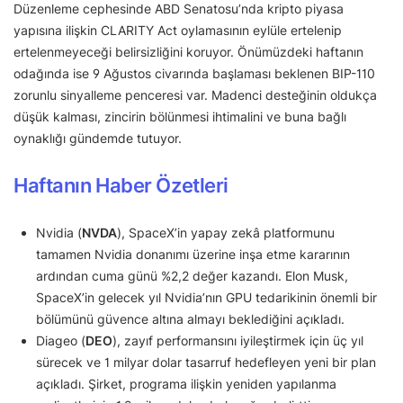
Düzenleme cephesinde ABD Senatosu’nda kripto piyasa
yapısına ilişkin CLARITY Act oylamasının eylüle ertelenip
ertelenmeyeceği belirsizliğini koruyor. Önümüzdeki haftanın
odağında ise 9 Ağustos civarında başlaması beklenen BIP-110
zorunlu sinyalleme penceresi var. Madenci desteğinin oldukça
düşük kalması, zincirin bölünmesi ihtimalini ve buna bağlı
oynaklığı gündemde tutuyor.
Haftanın Haber Özetleri
Nvidia (
NVDA
), SpaceX’in yapay zekâ platformunu
tamamen Nvidia donanımı üzerine inşa etme kararının
ardından cuma günü %2,2 değer kazandı. Elon Musk,
SpaceX’in gelecek yıl Nvidia’nın GPU tedarikinin önemli bir
bölümünü güvence altına almayı beklediğini açıkladı.
Diageo (
DEO
), zayıf performansını iyileştirmek için üç yıl
sürecek ve 1 milyar dolar tasarruf hedefleyen yeni bir plan
açıkladı. Şirket, programa ilişkin yeniden yapılanma