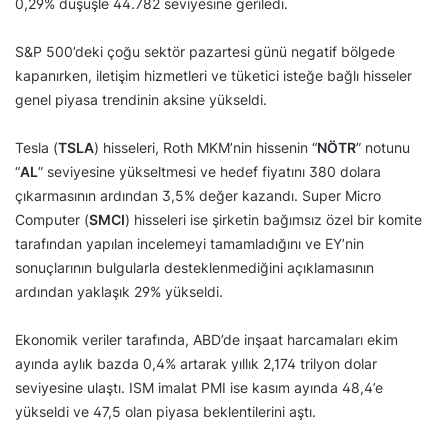
0,29% düşüşle 44.782 seviyesine geriledi.
S&P 500’deki çoğu sektör pazartesi günü negatif bölgede
kapanırken, iletişim hizmetleri ve tüketici isteğe bağlı hisseler
genel piyasa trendinin aksine yükseldi.
Tesla (
TSLA
) hisseleri, Roth MKM’nin hissenin “
NÖTR
” notunu
“
AL
” seviyesine yükseltmesi ve hedef fiyatını 380 dolara
çıkarmasının ardından 3,5% değer kazandı. Super Micro
Computer (
SMCI
) hisseleri ise şirketin bağımsız özel bir komite
tarafından yapılan incelemeyi tamamladığını ve EY’nin
sonuçlarının bulgularla desteklenmediğini açıklamasının
ardından yaklaşık 29% yükseldi.
Ekonomik veriler tarafında, ABD’de inşaat harcamaları ekim
ayında aylık bazda 0,4% artarak yıllık 2,174 trilyon dolar
seviyesine ulaştı. ISM imalat PMI ise kasım ayında 48,4’e
yükseldi ve 47,5 olan piyasa beklentilerini aştı.