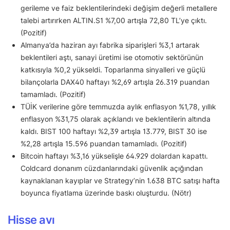
gerileme ve faiz beklentilerindeki değişim değerli metallere
talebi artırırken ALTIN.S1 %7,00 artışla 72,80 TL’ye çıktı.
(Pozitif)
Almanya’da haziran ayı fabrika siparişleri %3,1 artarak
beklentileri aştı, sanayi üretimi ise otomotiv sektörünün
katkısıyla %0,2 yükseldi. Toparlanma sinyalleri ve güçlü
bilançolarla DAX40 haftayı %2,69 artışla 26.319 puandan
tamamladı. (Pozitif)
TÜİK verilerine göre temmuzda aylık enflasyon %1,78, yıllık
enflasyon %31,75 olarak açıklandı ve beklentilerin altında
kaldı. BIST 100 haftayı %2,39 artışla 13.779, BIST 30 ise
%2,28 artışla 15.596 puandan tamamladı. (Pozitif)
Bitcoin haftayı %3,16 yükselişle 64.929 dolardan kapattı.
Coldcard donanım cüzdanlarındaki güvenlik açığından
kaynaklanan kayıplar ve Strategy’nin 1.638 BTC satışı hafta
boyunca fiyatlama üzerinde baskı oluşturdu. (Nötr)
Hisse avı