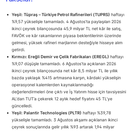
Yeşil:
Tüpraş – Türkiye Petrol Rafinerileri (TUPRS)
haftayı
%9,57 yükselişle tamamladı. 4 Ağustos’ta paylaşılan 2026
ikinci çeyrek bilançosunda 45,9 milyar TL net kâr ile satış,
FAVÖK ve kâr rakamlarının piyasa beklentilerinin üzerinde
gelmesi, yüksek rafineri marjlarının desteğiyle hisseye alım
getirdi.
Kırmızı:
Ereğli Demir ve Çelik Fabrikaları (EREGL)
haftayı
%9,07 düşüşle tamamladı. 6 Ağustos’ta açıklanan 2026
ikinci çeyrek bilançosunda net kâr 8,5 milyar TL ile yıllık
bazda yaklaşık %415 artmasına karşın, kârdaki yükselişin
operasyonel kalemlerden kaynaklanmadığı
değerlendirmeleri öne çıktı ve İş Yatırım hisse için tavsiyesini
AL’dan TUT’a çekerek 12 aylık hedef fiyatını 45 TL’ye
güncelledi.
Yeşil:
Palantir Technologies (PLTR)
haftayı %39,78
yükselişle tamamladı. 3 Ağustos akşamı açıklanan ikinci
çeyrek sonuçlarında gelir yıllık %93 artarak 1,94 milyar