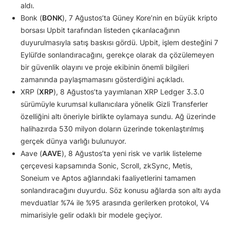
aldı.
Bonk (
BONK
), 7 Ağustos’ta Güney Kore’nin en büyük kripto
borsası Upbit tarafından listeden çıkarılacağının
duyurulmasıyla satış baskısı gördü. Upbit, işlem desteğini 7
Eylül’de sonlandıracağını, gerekçe olarak da çözülemeyen
bir güvenlik olayını ve proje ekibinin önemli bilgileri
zamanında paylaşmamasını gösterdiğini açıkladı.
XRP (
XRP
), 8 Ağustos’ta yayımlanan XRP Ledger 3.3.0
sürümüyle kurumsal kullanıcılara yönelik Gizli Transferler
özelliğini altı öneriyle birlikte oylamaya sundu. Ağ üzerinde
halihazırda 530 milyon doların üzerinde tokenlaştırılmış
gerçek dünya varlığı bulunuyor.
Aave (
AAVE
), 8 Ağustos’ta yeni risk ve varlık listeleme
çerçevesi kapsamında Sonic, Scroll, zkSync, Metis,
Soneium ve Aptos ağlarındaki faaliyetlerini tamamen
sonlandıracağını duyurdu. Söz konusu ağlarda son altı ayda
mevduatlar %74 ile %95 arasında gerilerken protokol, V4
mimarisiyle gelir odaklı bir modele geçiyor.