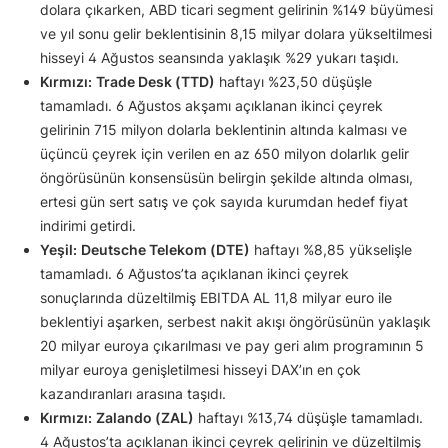
dolara çıkarken, ABD ticari segment gelirinin %149 büyümesi
ve yıl sonu gelir beklentisinin 8,15 milyar dolara yükseltilmesi
hisseyi 4 Ağustos seansında yaklaşık %29 yukarı taşıdı.
Kırmızı:
Trade Desk (TTD)
haftayı %23,50 düşüşle
tamamladı. 6 Ağustos akşamı açıklanan ikinci çeyrek
gelirinin 715 milyon dolarla beklentinin altında kalması ve
üçüncü çeyrek için verilen en az 650 milyon dolarlık gelir
öngörüsünün konsensüsün belirgin şekilde altında olması,
ertesi gün sert satış ve çok sayıda kurumdan hedef fiyat
indirimi getirdi.
Yeşil:
Deutsche Telekom (DTE)
haftayı %8,85 yükselişle
tamamladı. 6 Ağustos’ta açıklanan ikinci çeyrek
sonuçlarında düzeltilmiş EBITDA AL 11,8 milyar euro ile
beklentiyi aşarken, serbest nakit akışı öngörüsünün yaklaşık
20 milyar euroya çıkarılması ve pay geri alım programının 5
milyar euroya genişletilmesi hisseyi DAX’ın en çok
kazandıranları arasına taşıdı.
Kırmızı:
Zalando (ZAL)
haftayı %13,74 düşüşle tamamladı.
4 Ağustos’ta açıklanan ikinci çeyrek gelirinin ve düzeltilmiş