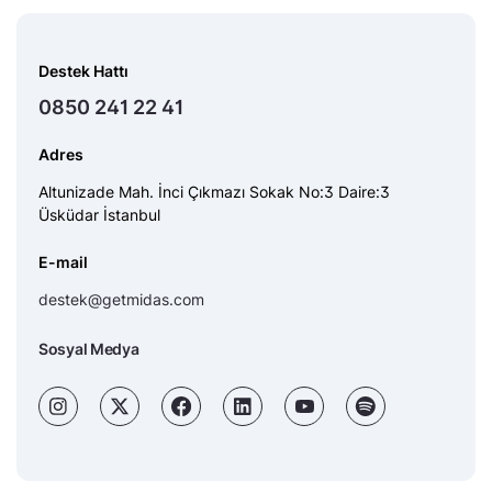
Destek Hattı
0850 241 22 41
Adres
Altunizade Mah. İnci Çıkmazı Sokak No:3 Daire:3
Üsküdar İstanbul
E-mail
destek@getmidas.com
Sosyal Medya