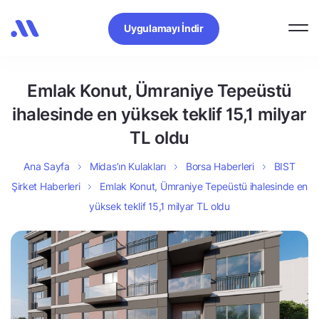
Uygulamayı İndir
Emlak Konut, Ümraniye Tepeüstü
ihalesinde en yüksek teklif 15,1 milyar
TL oldu
Ana Sayfa
Midas’ın Kulakları
Borsa Haberleri
BIST
Şirket Haberleri
Emlak Konut, Ümraniye Tepeüstü ihalesinde en
yüksek teklif 15,1 milyar TL oldu