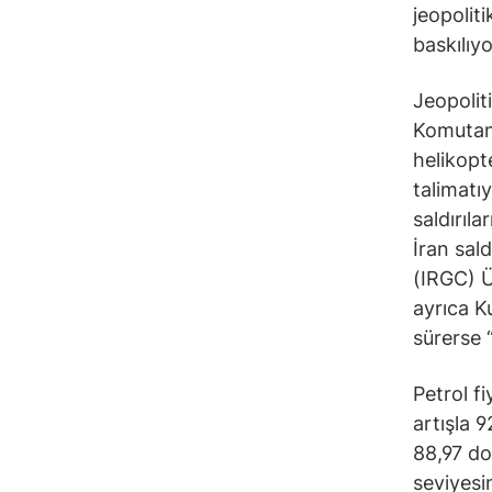
jeopoliti
baskılıyo
Jeopolit
Komutan
helikopt
talimatı
saldırıla
İran sald
(IRGC) Ü
ayrıca K
sürerse 
Petrol f
artışla 
88,97 do
seviyesin