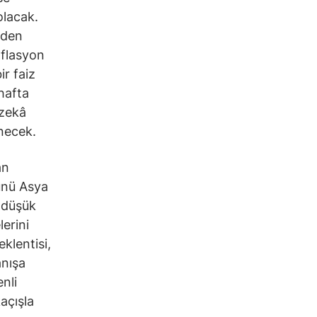
olacak.
nden
nflasyon
ir faiz
hafta
 zekâ
enecek.
an
ünü Asya
 düşük
lerini
klentisi,
anışa
nli
açışla