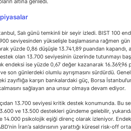
ların altına geriledi.
 piyasalar
tanbul, Salı günü temkinli bir seyir izledi. BIST 100 en
900 seviyesinden yükselişle başlamasına rağmen gün 
arak yüzde 0,86 düşüşle 13.741,89 puandan kapandı, 
estek olan 13.700 seviyesinin üzerinde tutunmayı baş
ık endeksi ise yüzde 0,67 değer kazanarak 16.369,96
 ve son günlerdeki olumlu ayrışmasını sürdürdü. Genel
ki zayıflığa karşın bankalardaki güç, Borsa İstanbul’
 kalmasını sağlayan ana unsur olmaya devam ediyor.
çıdan 13.700 seviyesi kritik destek konumunda. Bu se
13.600 ve 13.500 destekleri gündeme gelebilir, yukarıd
e 14.000 psikolojik eşiği direnç olarak izleniyor. Ende
BD’nin İran’a saldırısının yarattığı küresel risk-off or