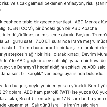
k risk ve sıcak gelmesi beklenen enflasyon, risk iştahını
r.
ik cephede tablo bir gecede sertleşti. ABD Merkez Ku
lığı (CENTCOM), bir önceki gün bir ABD Apache
erinin düşürülmesine misilleme olarak, Başkan Trump’
yla Salı günü saat 17.00 ET sularında İran’a meşru müd
rı başlattı, Trump bunu orantılı bir karşılık olarak nitele
ırıyı ateşkesin ağır bir ihlali olarak kınadı, Devrim Muha
rdün’de ABD güçlerine ev sahipliği yapan bir hava üs
uveyt ve Bahreyn’i hedef aldığını açıkladı ve ABD saldı
“daha sert bir karşılık” verileceği uyarısında bulundu.
iyatları bu gelişmeyle yeniden yukarı yöneldi. Brent yü
92,29 dolara, ABD ham petrolü (WTI) ise yüzde 0,8 yüks
lara çıktı, Brent bir önceki gün 17 Nisan’dan bu yana
de kapanmıştı. Salı günü İsrail ile İran’ın saldırıları