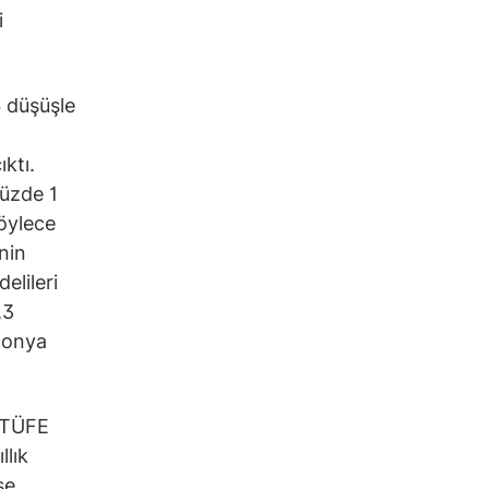
i
6 düşüşle
ktı.
yüzde 1
böylece
nin
elileri
,3
ponya
ı TÜFE
llık
se