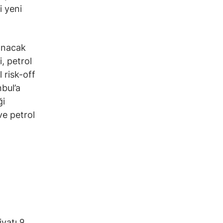
i yeni
anacak
, petrol
 risk-off
bul’a
ği
ve petrol
yatı 9,