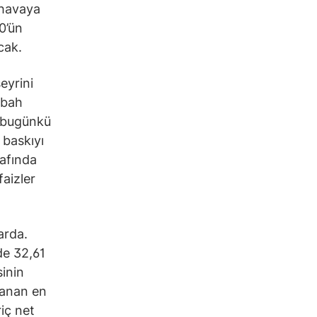
 havaya
0’ün
cak.
eyrini
abah
e bugünkü
 baskıyı
rafında
faizler
arda.
de 32,61
sinin
lanan en
iç net