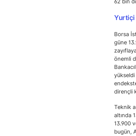
62 bin do
Yurtiçi
Borsa İs
güne 13.
zayıflay
önemli d
Bankacıl
yükseldi
endekste
dirençli
Teknik a
altında 
13.900 v
bugün, A