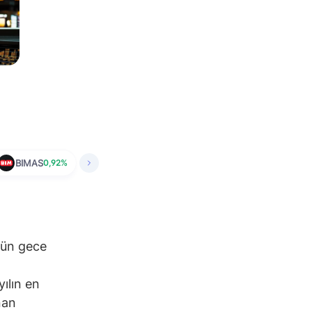
BIMAS
0,92%
Dün gece
ılın en
nan