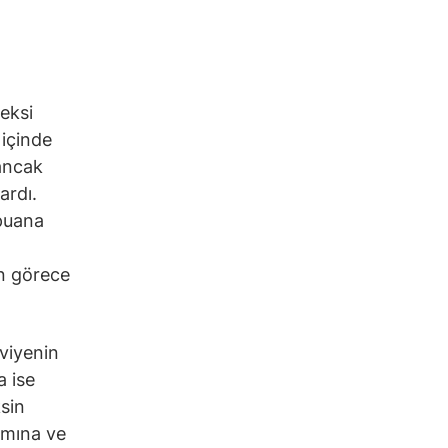
deksi
içinde
ancak
ardı.
 puana
un görece
viyenin
a ise
ksin
tamına ve