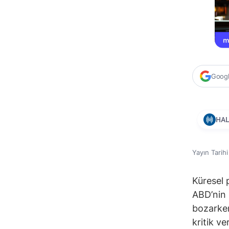
Google
HAL
Yayın Tarih
Küresel 
ABD’nin İ
bozarken
kritik ve