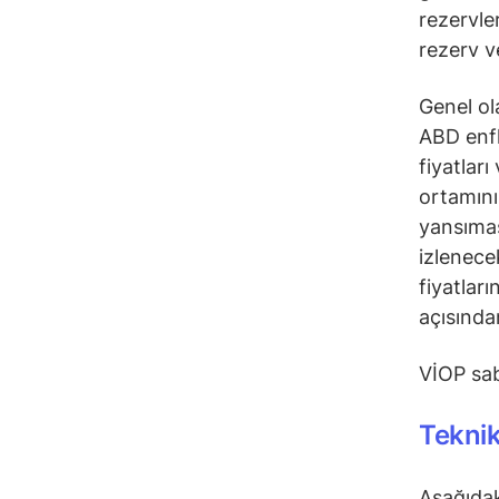
rezervler
rezerv ve
Genel ol
ABD enfl
fiyatları
ortamını
yansımas
izlenece
fiyatları
açısında
VİOP sab
Tekni
Aşağıdak