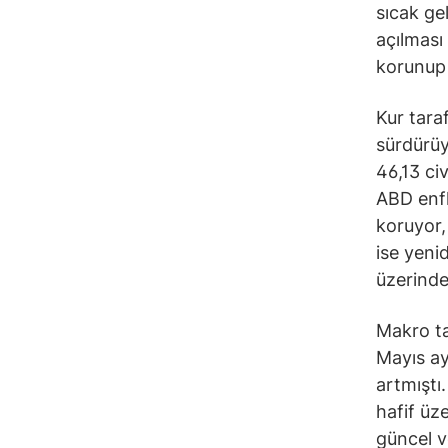
sıcak ge
açılması 
korunup 
Kur tara
sürdürüy
46,13 ci
ABD enfl
koruyor,
ise yeni
üzerinde
Makro ta
Mayıs ay
artmıştı
hafif üz
güncel v