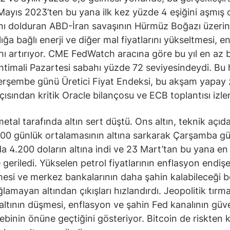
ayıs 2023’ten bu yana ilk kez yüzde 4 eşiğini aşmış 
nı dolduran ABD-İran savaşının Hürmüz Boğazı üzeri
ığa bağlı enerji ve diğer mal fiyatlarını yükseltmesi, e
ını artırıyor. CME FedWatch aracına göre bu yıl en az b
 ihtimali Pazartesi sabahı yüzde 72 seviyesindeydi. Bu 
erşembe günü Üretici Fiyat Endeksi, bu akşam yapay
çısından kritik Oracle bilançosu ve ECB toplantısı izl
metal tarafında altın sert düştü. Ons altın, teknik açıd
00 günlük ortalamasının altına sarkarak Çarşamba g
a 4.200 doların altına indi ve 23 Mart’tan bu yana en
 geriledi. Yükselen petrol fiyatlarının enflasyon endişe
esi ve merkez bankalarının daha şahin kalabileceği be
ğlamayan altından çıkışları hızlandırdı. Jeopolitik tırm
ltının düşmesi, enflasyon ve şahin Fed kanalının güve
lebinin önüne geçtiğini gösteriyor. Bitcoin de riskten k