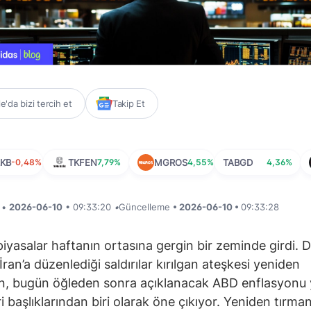
'da bizi tercih et
Takip Et
KB
-0,48%
TKFEN
7,79%
MGROS
4,55%
TABGD
4,36%
i •
2026-06-10
• 09:33:20
•
Güncelleme
• 2026-06-10 •
09:33:28
piyasalar haftanın ortasına gergin bir zeminde girdi. 
ran’a düzenlediği saldırılar kırılgan ateşkesi yeniden
, bugün öğleden sonra açıklanacak ABD enflasyonu y
ri başlıklarından biri olarak öne çıkıyor. Yeniden tırma