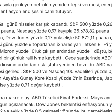
sıyla gerileyen petrolün yeniden tepki vermesi, enerj
 enflasyon endişesini canlı tutuyor.
alı günü hisseler karışık kapandı. S&P 500 yüzde 0,2
 puana, Nasdaq yüzde 0,97 kayıpla 25.678,82 puana
en, Dow Jones yüzde 0,17 yükselişle 50.872,11 puana çı
i günü yüzde 6 toparlanan iShares yarı iletken ETF’i 
, Micron yüzde 10’luk çıkışın ardından yüzde 1 düştü, 
ki bir günlük ralli ivme kaybetti. Gece saatlerinde ABD’
ldırısının ardından risk iştahı yeniden bozuldu. ABD vad
esi geriledi, S&P 500 ve Nasdaq 100 vadelileri yüzde 0
 Asya’da Güney Kore Kospi yüzde 2’nin üzerinde, Ja
i ise yüzde 0,71 değer kaybetti.
a makro olayı ABD Tüketici Fiyat Endeksi. Mayıs ay
ugün açıklanacak, Dow Jones beklentisi enflasyonun yı
2 ve aylık yüzde 0,5 gelmesi yönünde, bu gerçekleşir