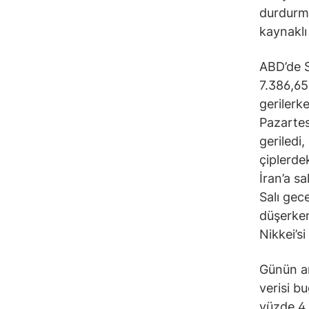
durdurma
kaynaklı
ABD’de S
7.386,65
gerilerk
Pazartes
geriledi
çiplerde
İran’a sa
Salı gec
düşerken
Nikkei’s
Günün an
verisi b
yüzde 4,