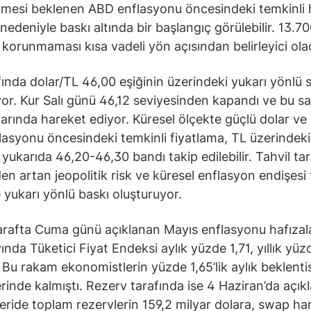
lmesi beklenen ABD enflasyonu öncesindeki temkinli
nedeniyle baskı altında bir başlangıç görülebilir. 13.70
korunmaması kısa vadeli yön açısından belirleyici ola
fında dolar/TL 46,00 eşiğinin üzerindeki yukarı yönlü s
or. Kur Salı günü 46,12 seviyesinden kapandı ve bu s
varında hareket ediyor. Küresel ölçekte güçlü dolar v
asyonu öncesindeki temkinli fiyatlama, TL üzerindeki
 yukarıda 46,20-46,30 bandı takip edilebilir. Tahvil ta
den artan jeopolitik risk ve küresel enflasyon endişesi 
 yukarı yönlü baskı oluşturuyor.
rafta Cuma günü açıklanan Mayıs enflasyonu hafızal
ında Tüketici Fiyat Endeksi aylık yüzde 1,71, yıllık yüz
. Bu rakam ekonomistlerin yüzde 1,65’lik aylık beklenti
erinde kalmıştı. Rezerv tarafında ise 4 Haziran’da açık
eride toplam rezervlerin 159,2 milyar dolara, swap har