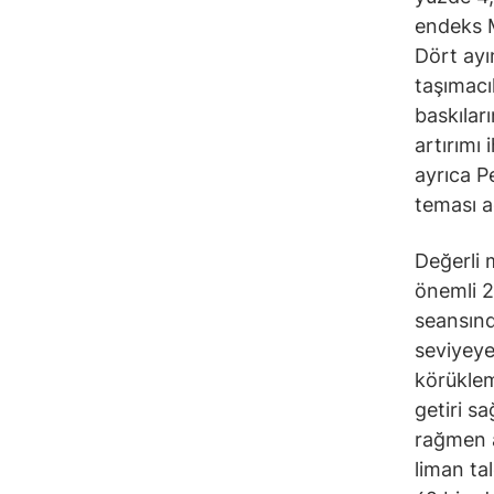
endeks M
Dört ayı
taşımacıl
baskılar
artırımı
ayrıca P
teması a
Değerli 
önemli 2
seansınd
seviyeye
körüklem
getiri sa
rağmen a
liman ta