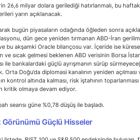
in 26,6 milyar dolara gerilediği hatırlanmalı, bu haftak
rileri yarın açıklanacak.
arak bugün piyasaların odağında öğleden sonra açıkl
asyonu, dün gece yeniden tırmanan ABD-İran gerilimi
 ve bu akşamki Oracle bilançosu var. İçeride ise küresel
n ve sıcak gelmesi beklenen ABD verisinin Borsa İstan
ı ile bankalardaki güçlü ayrışmanın sürüp sürmeyece
k. Orta Doğu’da diplomasi kanalının yeniden açılması 
nın kontrol altında kalması, risk iştahının toparlanması
n kritik olmaya devam ediyor.
ah seansı güne %0,78 düşüş ile başladı.
k Görünümü Güçlü Hisseler
i listede, BIST 100 ve S&P 500 endeksinde bulunan, fi