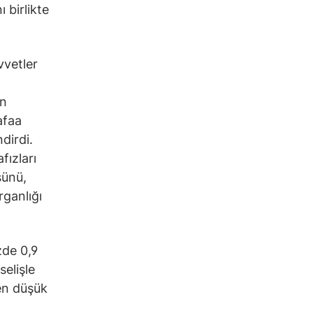
 birlikte
vvetler
ın
afaa
ndirdi.
fızları
sünü,
rganlığı
zde 0,9
elişle
 en düşük