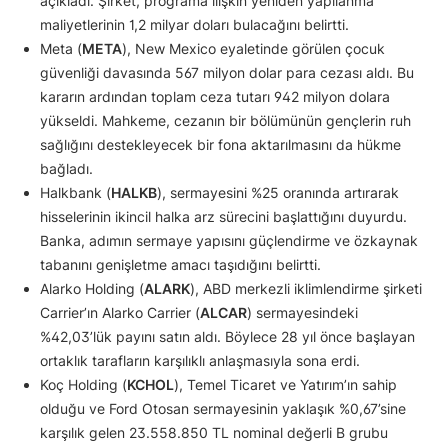
açıkladı. Şirket, programa ilişkin yeniden yapılanma
maliyetlerinin 1,2 milyar doları bulacağını belirtti.
Meta (
META
), New Mexico eyaletinde görülen çocuk
güvenliği davasında 567 milyon dolar para cezası aldı. Bu
kararın ardından toplam ceza tutarı 942 milyon dolara
yükseldi. Mahkeme, cezanın bir bölümünün gençlerin ruh
sağlığını destekleyecek bir fona aktarılmasını da hükme
bağladı.
Halkbank (
HALKB
), sermayesini %25 oranında artırarak
hisselerinin ikincil halka arz sürecini başlattığını duyurdu.
Banka, adımın sermaye yapısını güçlendirme ve özkaynak
tabanını genişletme amacı taşıdığını belirtti.
Alarko Holding (
ALARK
), ABD merkezli iklimlendirme şirketi
Carrier’ın Alarko Carrier (
ALCAR
) sermayesindeki
%42,03’lük payını satın aldı. Böylece 28 yıl önce başlayan
ortaklık tarafların karşılıklı anlaşmasıyla sona erdi.
Koç Holding (
KCHOL
), Temel Ticaret ve Yatırım’ın sahip
olduğu ve Ford Otosan sermayesinin yaklaşık %0,67’sine
karşılık gelen 23.558.850 TL nominal değerli B grubu