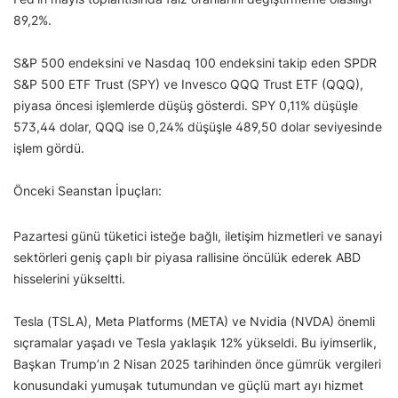
89,2%.
S&P 500 endeksini ve Nasdaq 100 endeksini takip eden SPDR
S&P 500 ETF Trust (SPY) ve Invesco QQQ Trust ETF (QQQ),
piyasa öncesi işlemlerde düşüş gösterdi. SPY 0,11% düşüşle
573,44 dolar, QQQ ise 0,24% düşüşle 489,50 dolar seviyesinde
işlem gördü.
Önceki Seanstan İpuçları:
Pazartesi günü tüketici isteğe bağlı, iletişim hizmetleri ve sanayi
sektörleri geniş çaplı bir piyasa rallisine öncülük ederek ABD
hisselerini yükseltti.
Tesla (TSLA), Meta Platforms (META) ve Nvidia (NVDA) önemli
sıçramalar yaşadı ve Tesla yaklaşık 12% yükseldi. Bu iyimserlik,
Başkan Trump’ın 2 Nisan 2025 tarihinden önce gümrük vergileri
konusundaki yumuşak tutumundan ve güçlü mart ayı hizmet