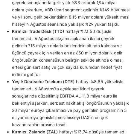
çeyrek sonuçlarında gelir yıllık %93 artarak 1,94 milyar
dolara çıkarken, ABD ticari segment gelirinin %149 büyümesi
ve yıl sonu gelir beklentisinin 8,15 milyar dolara yükseltilmesi
hisseyi 4 Ağustos seansında yaklaşık %29 yukarı taşıdı.
Kırmızı:
Trade Desk (TTD)
haftayı %23,50 düşüşle
tamamladı. 6 Ağustos akşamı açıklanan ikinci çeyrek
gelirinin 715 milyon dolarla beklentinin altında kalması ve
üçüncü çeyrek için verilen en az 650 milyon dolarlık gelir
öngörüsünün konsensüsün belirgin şekilde altında olması,
ertesi gün sert satış ve çok sayıda kurumdan hedef fiyat
indirimi getirdi.
Yeşil:
Deutsche Telekom (DTE)
haftayı %8,85 yükselişle
tamamladı. 6 Ağustos’ta açıklanan ikinci çeyrek
sonuçlarında düzeltilmiş EBITDA AL 11,8 milyar euro ile
beklentiyi aşarken, serbest nakit akışı öngörüsünün yaklaşık
20 milyar euroya çıkarılması ve pay geri alım programının 5
milyar euroya genişletilmesi hisseyi DAX’ın en çok
kazandıranları arasına taşıdı.
Kırmızı:
Zalando (ZAL)
haftayı %13,74 düşüşle tamamladı.