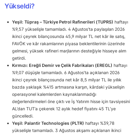
Yükseldi?
Yeşil:
Tüpraş – Türkiye Petrol Rafinerileri (TUPRS)
haftayı
%9,57 yükselişle tamamladı. 4 Ağustos’ta paylaşılan 2026
ikinci çeyrek bilançosunda 45,9 milyar TL net kâr ile satış,
FAVÖK ve kâr rakamlarının piyasa beklentilerinin üzerinde
gelmesi, yüksek rafineri marjlarının desteğiyle hisseye alım
getirdi.
Kırmızı:
Ereğli Demir ve Çelik Fabrikaları (EREGL)
haftayı
%9,07 düşüşle tamamladı. 6 Ağustos’ta açıklanan 2026
ikinci çeyrek bilançosunda net kâr 8,5 milyar TL ile yıllık
bazda yaklaşık %415 artmasına karşın, kârdaki yükselişin
operasyonel kalemlerden kaynaklanmadığı
değerlendirmeleri öne çıktı ve İş Yatırım hisse için tavsiyesini
AL’dan TUT’a çekerek 12 aylık hedef fiyatını 45 TL’ye
güncelledi.
Yeşil:
Palantir Technologies (PLTR)
haftayı %39,78
yükselişle tamamladı. 3 Ağustos akşamı açıklanan ikinci