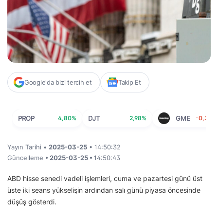
Google'da bizi tercih et
Takip Et
PROP
4,80%
DJT
2,98%
GME
-0,39%
Yayın Tarihi •
2025-03-25
• 14:50:32
Güncelleme
• 2025-03-25 •
14:50:43
ABD hisse senedi vadeli işlemleri, cuma ve pazartesi günü üst
üste iki seans yükselişin ardından salı günü piyasa öncesinde
düşüş gösterdi.