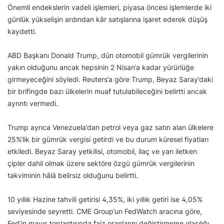
Önemli endekslerin vadeli işlemleri, piyasa öncesi işlemlerde iki
günlük yükselişin ardından kâr satışlarına işaret ederek düşüş
kaydetti.
ABD Başkanı Donald Trump, dün otomobil gümrük vergilerinin
yakın olduğunu ancak hepsinin 2 Nisan’a kadar yürürlüğe
girmeyeceğini söyledi. Reuters’a göre Trump, Beyaz Saray’daki
bir brifingde bazı ülkelerin muaf tutulabileceğini belirtti ancak
ayrıntı vermedi.
Trump ayrıca Venezuela’dan petrol veya gaz satın alan ülkelere
25%’lik bir gümrük vergisi getirdi ve bu durum küresel fiyatları
etkiledi. Beyaz Saray yetkilisi, otomobil, ilaç ve yarı iletken
çipler dahil olmak üzere sektöre özgü gümrük vergilerinin
takviminin hâlâ belirsiz olduğunu belirtti.
10 yıllık Hazine tahvili getirisi 4,35%, iki yıllık getiri ise 4,05%
seviyesinde seyretti. CME Group’un FedWatch aracına göre,
Fed’in mayıs toplantısında faiz oranlarını değiştirmeme olasılığı