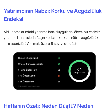
Yatırımcının Nabzı: Korku ve Açgözlülük
Endeksi
ABD borsalarındaki yatırımcıların duygularını ölçen bu endeks,
yatırımcıların hislerini “aşırı korku – korku – nötr – açgözlülük –
aşırı açgözlülük” olmak üzere 5 seviyede gösterir.
Haftanın Özeti: Neden Düştü? Neden