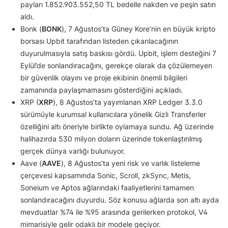
payları 1.852.903.552,50 TL bedelle nakden ve peşin satın
aldı.
Bonk (
BONK
), 7 Ağustos’ta Güney Kore’nin en büyük kripto
borsası Upbit tarafından listeden çıkarılacağının
duyurulmasıyla satış baskısı gördü. Upbit, işlem desteğini 7
Eylül’de sonlandıracağını, gerekçe olarak da çözülemeyen
bir güvenlik olayını ve proje ekibinin önemli bilgileri
zamanında paylaşmamasını gösterdiğini açıkladı.
XRP (
XRP
), 8 Ağustos’ta yayımlanan XRP Ledger 3.3.0
sürümüyle kurumsal kullanıcılara yönelik Gizli Transferler
özelliğini altı öneriyle birlikte oylamaya sundu. Ağ üzerinde
halihazırda 530 milyon doların üzerinde tokenlaştırılmış
gerçek dünya varlığı bulunuyor.
Aave (
AAVE
), 8 Ağustos’ta yeni risk ve varlık listeleme
çerçevesi kapsamında Sonic, Scroll, zkSync, Metis,
Soneium ve Aptos ağlarındaki faaliyetlerini tamamen
sonlandıracağını duyurdu. Söz konusu ağlarda son altı ayda
mevduatlar %74 ile %95 arasında gerilerken protokol, V4
mimarisiyle gelir odaklı bir modele geçiyor.