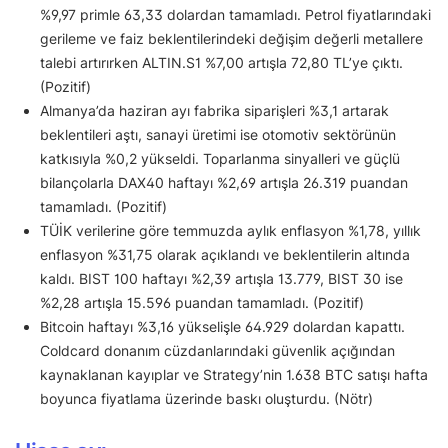
%9,97 primle 63,33 dolardan tamamladı. Petrol fiyatlarındaki
gerileme ve faiz beklentilerindeki değişim değerli metallere
talebi artırırken ALTIN.S1 %7,00 artışla 72,80 TL’ye çıktı.
(Pozitif)
Almanya’da haziran ayı fabrika siparişleri %3,1 artarak
beklentileri aştı, sanayi üretimi ise otomotiv sektörünün
katkısıyla %0,2 yükseldi. Toparlanma sinyalleri ve güçlü
bilançolarla DAX40 haftayı %2,69 artışla 26.319 puandan
tamamladı. (Pozitif)
TÜİK verilerine göre temmuzda aylık enflasyon %1,78, yıllık
enflasyon %31,75 olarak açıklandı ve beklentilerin altında
kaldı. BIST 100 haftayı %2,39 artışla 13.779, BIST 30 ise
%2,28 artışla 15.596 puandan tamamladı. (Pozitif)
Bitcoin haftayı %3,16 yükselişle 64.929 dolardan kapattı.
Coldcard donanım cüzdanlarındaki güvenlik açığından
kaynaklanan kayıplar ve Strategy’nin 1.638 BTC satışı hafta
boyunca fiyatlama üzerinde baskı oluşturdu. (Nötr)