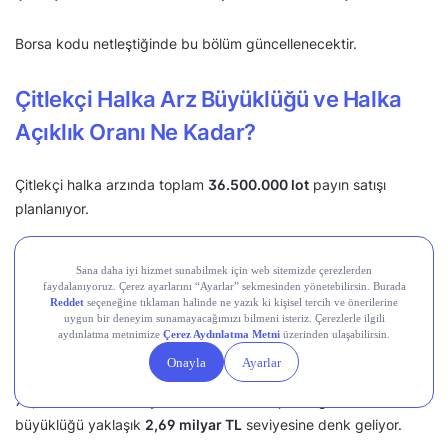
Borsa kodu netleştiğinde bu bölüm güncellenecektir.
Çitlekçi Halka Arz Büyüklüğü ve Halka
Açıklık Oranı Ne Kadar?
Çitlekçi halka arzında toplam
36.500.000 lot
payın satışı
planlanıyor.
Bu payların
30.000.000 lotu sermaye artırımı
,
6.500.000 lotu
ise ortak satışı
yoluyla halka arz edilecek.
Ortak satışı kapsamında Tunçlar Yatırım Holding A.Ş.’ye ait
6.500.000 lot
pay halka arz edilecek.
73,70 TL halka arz fiyatı üzerinden hesaplandığında halka arz
büyüklüğü yaklaşık
2,69 milyar TL
seviyesine denk geliyor.