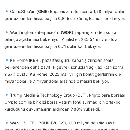
GameStop’un (
GME
) kapanış zilinden sonra 1,48 milyar dolar
gelir üzerinden hisse başına 0,8 dolar kâr açıklaması bekleniyor.
Worthington Enterprises’ın (
WOR
) kapanış zilinden sonra
bilanço açıklaması bekleniyor. Analistler, 285,54 milyon dolar
gelir üzerinden hisse başına 0,71 dolar kâr bekliyor.
KB Home (
KBH
), pazartesi günü kapanış zilinden sonra
beklenenden daha zayıf ilk çeyrek sonuçları açıkladıktan sonra
9,37% düştü. KB Home, 2025 mali yılı için konut gelirlerinin 6,6
milyar dolar ile 7 milyar dolar arasında olmasını bekliyor.
Trump Media & Technology Group (
DJT
), kripto para borsası
Crypto.com ile bir dizi borsa yatırım fonu sunmak için ortaklık
kurduğunu duyurmasının ardından 9,80% yükseldi.
WANG & LEE GROUP (
WLGS
), 12,0 milyon dolarlık kayıtlı
doğrudan halka arz fiyatlandırmasını duyurmasının ardından