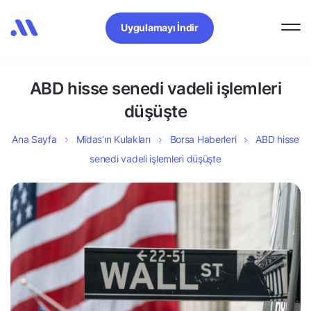
Uygulamayı İndir
ABD hisse senedi vadeli işlemleri
düşüşte
Ana Sayfa
Midas’ın Kulakları
Borsa Haberleri
ABD hisse
senedi vadeli işlemleri düşüşte