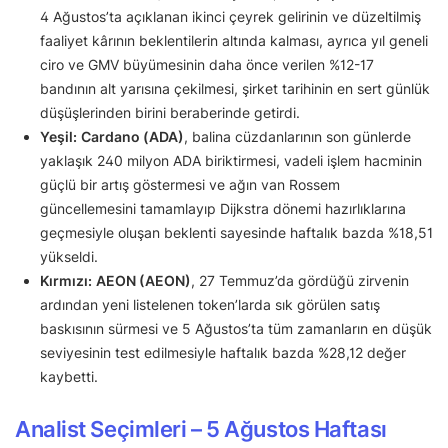
4 Ağustos’ta açıklanan ikinci çeyrek gelirinin ve düzeltilmiş
faaliyet kârının beklentilerin altında kalması, ayrıca yıl geneli
ciro ve GMV büyümesinin daha önce verilen %12-17
bandının alt yarısına çekilmesi, şirket tarihinin en sert günlük
düşüşlerinden birini beraberinde getirdi.
Yeşil:
Cardano (ADA)
, balina cüzdanlarının son günlerde
yaklaşık 240 milyon ADA biriktirmesi, vadeli işlem hacminin
güçlü bir artış göstermesi ve ağın van Rossem
güncellemesini tamamlayıp Dijkstra dönemi hazırlıklarına
geçmesiyle oluşan beklenti sayesinde haftalık bazda %18,51
yükseldi.
Kırmızı:
AEON (AEON)
, 27 Temmuz’da gördüğü zirvenin
ardından yeni listelenen token’larda sık görülen satış
baskısının sürmesi ve 5 Ağustos’ta tüm zamanların en düşük
seviyesinin test edilmesiyle haftalık bazda %28,12 değer
kaybetti.
Analist Seçimleri – 5 Ağustos Haftası