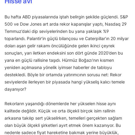
Hisse avı
Bu hafta ABD piyasalarında iştah belirgin şekilde güçlendi. S&P
500 ve Dow Jones art arda rekor kapanışlar yaptı, Nasdaq 29
Temmuz’daki dip seviyelerinden bu yana yaklaşık %9
toparlandı. Palantir’in güçlü bilançosu ve Caterpillar’ın 20 milyar
doları aşan gelir rakamı öncülüğünde gelen ikinci çeyrek
sonuçları, yarı iletken endeksini son dört günde 2020’den bu
yana en güçlü rallisine taşıdı. Hürmüz Boğazı’nın kısmen
yeniden açılmasına yönelik iyimser haberler de tabloyu
destekledi. Böyle bir ortamda yatırımcının sorusu net: Rekor
seviyelerde ilerleyen bir piyasada hangi yükseliş kalıcı temele
dayanıyor?
Rekorların yaşandığı dönemlerde her yükselen hisse aynı
kalitede değildir. Küçük ve orta ölçekli birçok isim rallinin
arkasına takılıp sert yükselirken, temelleri gerçekten sağlam
olan büyük ölçekli şirketleri ayırt etmek önem kazanıyor. Bu
nedenle sadece fiyat hareketine bakmak yerine büyüklük,