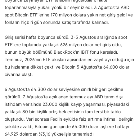
toparlanmasıyla yukarı yönlü bir seyir izledi. 3 Ağustos’ta ABD
spot Bitcoin ETF’lerine 170 milyon dolara yakın net giriş geldi ve
fonların hiçbiri gün sonunda satış tarafında kalmadı.
Giriş serisi hafta boyunca sürdü. 3-5 Ağustos aralığında spot
ETF’lere toplamda yaklaşık 626 milyon dolar net giriş oldu,
bunun büyük bölümünü BlackRock’ın IBIT fonu karşıladı.
Temmuz, 2026’nın ETF akışları açısından en zayıf ayı olduğu için
bu hızlanma dikkat çekti ve Bitcoin 5 Ağustos’ta 64.600 dolar
civarına ulaştı.
6 Ağustos’ta 64.300 dolar seviyesine sınırlı bir geri çekilme
görüldü. 7 Ağustos’ta açıklanan temmuz ayı ABD tarım dışı
istihdam verisinde 23.000 kişilik kayıp yaşanması, piyasadaki
yaklaşık 80 bin kişilik artış beklentisinin tam tersi bir tablo
oluşturdu. Veri sonrası Fed’in eylülde faiz artırma ihtimali belirgin
şekilde azaldı, Bitcoin gün içinde 65.000 doları aştı ve haftayı
64.929 dolardan %3,16 yükselişle tamamladı.