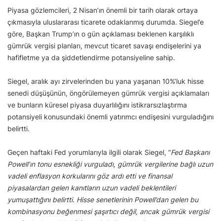
Piyasa gözlemcileri, 2 Nisan’ın önemli bir tarih olarak ortaya
çıkmasıyla uluslararası ticarete odaklanmış durumda. Siegel’e
göre, Başkan Trump’ın o gün açıklaması beklenen karşılıklı
gümrük vergisi planları, mevcut ticaret savaşı endişelerini ya
hafifletme ya da şiddetlendirme potansiyeline sahip.
Siegel, aralık ayı zirvelerinden bu yana yaşanan 10%’luk hisse
senedi düşüşünün, öngörülemeyen gümrük vergisi açıklamaları
ve bunların küresel piyasa duyarlılığını istikrarsızlaştırma
potansiyeli konusundaki önemli yatırımcı endişesini vurguladığını
belirtti.
Geçen haftaki Fed yorumlarıyla ilgili olarak Siegel, “
Fed Başkanı
Powell’ın tonu esnekliği vurguladı, gümrük vergilerine bağlı uzun
vadeli enflasyon korkularını göz ardı etti ve finansal
piyasalardan gelen kanıtların uzun vadeli beklentileri
yumuşattığını belirtti. Hisse senetlerinin Powell’dan gelen bu
kombinasyonu beğenmesi şaşırtıcı değil, ancak gümrük vergisi