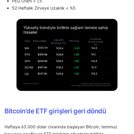
PEG Oranı < 1,5
52 Haftalık Zirveye Uzaklık < %5
Bitcoin’de ETF girişleri geri döndü
Haftaya 63.000 dolar civarında başlayan Bitcoin, temmuz
boyunca zayıflayan ETF talebinin ağustosla birlikte