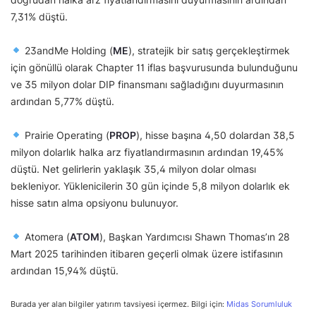
7,31% düştü.
23andMe Holding (
ME
), stratejik bir satış gerçekleştirmek
için gönüllü olarak Chapter 11 iflas başvurusunda bulunduğunu
ve 35 milyon dolar DIP finansmanı sağladığını duyurmasının
ardından 5,77% düştü.
Prairie Operating (
PROP
), hisse başına 4,50 dolardan 38,5
milyon dolarlık halka arz fiyatlandırmasının ardından 19,45%
düştü. Net gelirlerin yaklaşık 35,4 milyon dolar olması
bekleniyor. Yüklenicilerin 30 gün içinde 5,8 milyon dolarlık ek
hisse satın alma opsiyonu bulunuyor.
Atomera (
ATOM
), Başkan Yardımcısı Shawn Thomas’ın 28
Mart 2025 tarihinden itibaren geçerli olmak üzere istifasının
ardından 15,94% düştü.
Burada yer alan bilgiler yatırım tavsiyesi içermez. Bilgi için:
Midas Sorumluluk