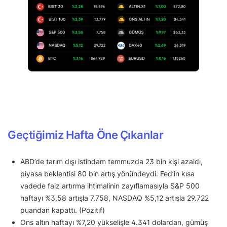
Geçtiğimiz Hafta Öne Çıkanlar
ABD’de tarım dışı istihdam temmuzda 23 bin kişi azaldı,
piyasa beklentisi 80 bin artış yönündeydi. Fed’in kısa
vadede faiz artırma ihtimalinin zayıflamasıyla S&P 500
haftayı %3,58 artışla 7.758, NASDAQ %5,12 artışla 29.722
puandan kapattı. (Pozitif)
Ons altın haftayı %7,20 yükselişle 4.341 dolardan, gümüş