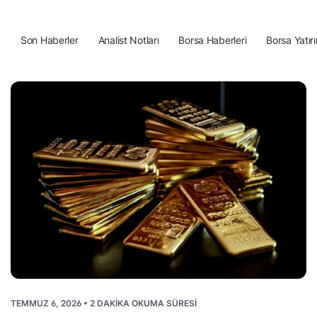
Son Haberler
Analist Notları
Borsa Haberleri
Borsa Yatırı
TEMMUZ 6, 2026 • 2 DAKIKA OKUMA SÜRESI