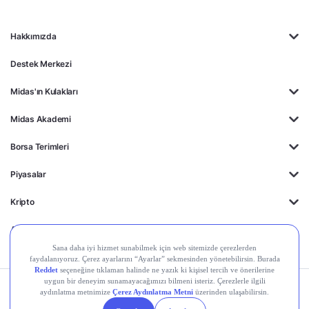
Hakkımızda
Destek Merkezi
Midas'ın Kulakları
Midas Akademi
Borsa Terimleri
Piyasalar
Kripto
Ayrıcalıklar
Kişisel Verilerin
Gizlilik
Yasal
Çerez
Korunması
Politikası
Duyurular
Ayarları