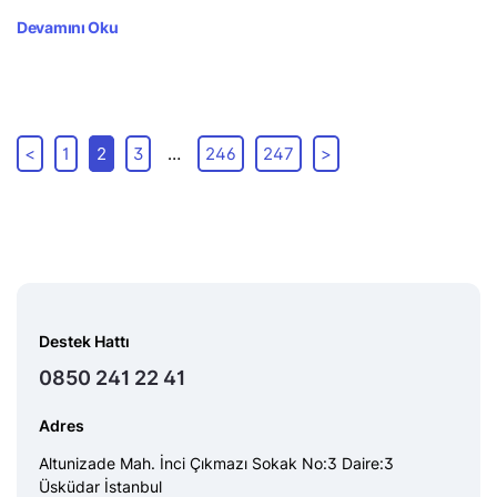
Devamını Oku
<
1
2
3
…
246
247
>
Destek Hattı
0850 241 22 41
Adres
Altunizade Mah. İnci Çıkmazı Sokak No:3 Daire:3
Üsküdar İstanbul