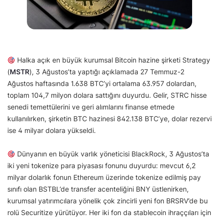
Halka açık en büyük kurumsal Bitcoin hazine şirketi Strategy
(
MSTR
), 3 Ağustos’ta yaptığı açıklamada 27 Temmuz-2
Ağustos haftasında 1.638 BTC’yi ortalama 63.957 dolardan,
toplam 104,7 milyon dolara sattığını duyurdu. Gelir, STRC hisse
senedi temettülerini ve geri alımlarını finanse etmede
kullanılırken, şirketin BTC hazinesi 842.138 BTC’ye, dolar rezervi
ise 4 milyar dolara yükseldi.
Dünyanın en büyük varlık yöneticisi BlackRock, 3 Ağustos’ta
iki yeni tokenize para piyasası fonunu duyurdu: mevcut 6,2
milyar dolarlık fonun Ethereum üzerinde tokenize edilmiş pay
sınıfı olan BSTBL’de transfer acenteliğini BNY üstlenirken,
kurumsal yatırımcılara yönelik çok zincirli yeni fon BRSRV’de bu
rolü Securitize yürütüyor. Her iki fon da stablecoin ihraççıları için