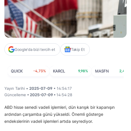
Google'da bizi tercih et
Takip Et
QUICK
-4,73%
KARCL
9,98%
MASFN
2,44%
Yayın Tarihi •
2025-07-09
• 14:54:17
Güncelleme
• 2025-07-09 •
14:54:28
ABD hisse senedi vadeli işlemleri, dün karışık bir kapanışın
ardından çarşamba günü yükseldi. Önemli gösterge
endekslerinin vadeli işlemleri artıda seyrediyor.