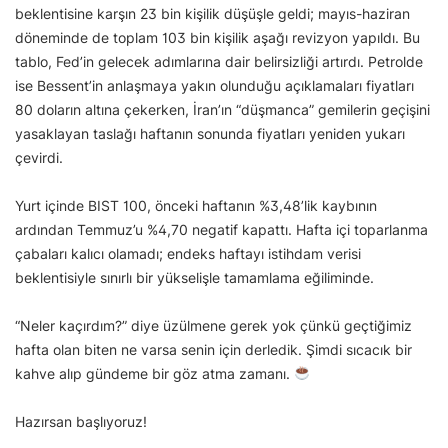
beklentisine karşın 23 bin kişilik düşüşle geldi; mayıs-haziran
döneminde de toplam 103 bin kişilik aşağı revizyon yapıldı. Bu
tablo, Fed’in gelecek adımlarına dair belirsizliği artırdı. Petrolde
ise Bessent’in anlaşmaya yakın olunduğu açıklamaları fiyatları
80 doların altına çekerken, İran’ın “düşmanca” gemilerin geçişini
yasaklayan taslağı haftanın sonunda fiyatları yeniden yukarı
çevirdi.
Yurt içinde BIST 100, önceki haftanın %3,48’lik kaybının
ardından Temmuz’u %4,70 negatif kapattı. Hafta içi toparlanma
çabaları kalıcı olamadı; endeks haftayı istihdam verisi
beklentisiyle sınırlı bir yükselişle tamamlama eğiliminde.
“Neler kaçırdım?” diye üzülmene gerek yok çünkü geçtiğimiz
hafta olan biten ne varsa senin için derledik. Şimdi sıcacık bir
kahve alıp gündeme bir göz atma zamanı.
Hazırsan başlıyoruz!