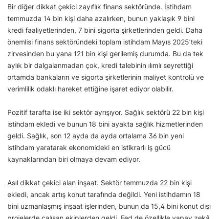
Bir diğer dikkat çekici zayıflık finans sektöründe. İstihdam
temmuzda 14 bin kişi daha azalırken, bunun yaklaşık 9 bini
kredi faaliyetlerinden, 7 bini sigorta şirketlerinden geldi. Daha
önemlisi finans sektöründeki toplam istihdam Mayıs 2025’teki
zirvesinden bu yana 121 bin kişi gerilemiş durumda. Bu da tek
aylık bir dalgalanmadan çok, kredi talebinin ılımlı seyrettiği
ortamda bankaların ve sigorta şirketlerinin maliyet kontrolü ve
verimlilik odaklı hareket ettiğine işaret ediyor olabilir.
Pozitif tarafta ise iki sektör ayrışıyor. Sağlık sektörü 22 bin kişi
istihdam ekledi ve bunun 18 bini ayakta sağlık hizmetlerinden
geldi. Sağlık, son 12 ayda da ayda ortalama 36 bin yeni
istihdam yaratarak ekonomideki en istikrarlı iş gücü
kaynaklarından biri olmaya devam ediyor.
Asıl dikkat çekici alan inşaat. Sektör temmuzda 22 bin kişi
ekledi, ancak artış konut tarafında değildi. Yeni istihdamın 18
bini uzmanlaşmış inşaat işlerinden, bunun da 15,4 bini konut dışı
projelerde çalışan ekiplerden geldi. Fed de özellikle yapay zekâ