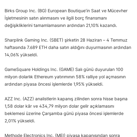
Birks Group Inc. (BG) European Boutique’in Saat ve Mücevher
İşletmesinin satın alınmasını ve ilgili borç finansmanı
değişikliklerini tamamlamasının ardından 21,10% kazandı.
Sharplink Gaming Inc. (SBET) şirketin 28 Haziran – 4 Temmuz
haftasında 7.689 ETH daha satın aldığını duyurmasının ardından
14,06% yükseldi.
GameSquare Holdings Inc. (GAME) Salı günü duyurulan 100
milyon dolarlık Ethereum yatırımının 58% ralliye yol açmasının
ardından piyasa öncesi işlemlerde 1,95% yükseldi.
AZZ Inc. (AZZ) analistlerin kapanış zilinden sonra hisse başına
1,58 dolar kâr ve 434,79 milyon dolar gelir açıklamasını
beklemesi üzerine Çarşamba günü piyasa öncesi işlemlerde
2,01% yükseldi.
Methode Electronics Inc. (MEI) piyasa kapanışından sonra