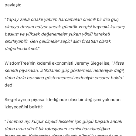
paylaştı:
“
Yapay zekâ odaklı yatırım harcamaları önemli bir itici güç
olmaya devam ediyor ancak gümrük vergisi kaynaklı kazanç
baskısı ve yüksek değerlemeler yukarı yönlü hareketi
sınırlayabilir. Geri çekilmeler seçici alım fırsatları olarak
değerlendirilmeli
.”
WisdomTree’nin kıdemli ekonomisti Jeremy Siegel ise, “
Hisse
senedi piyasaları, istihdamın güç göstermesi nedeniyle değil,
daha fazla bozulma göstermemesi nedeniyle cesaret buldu
.”
dedi.
Siegel ayrıca piyasa liderliğinde olası bir değişimi yakından
izleyeceğini belirtti:
“
Temmuz ayı küçük ölçekli hisseler için güçlü başladı ancak
daha uzun süreli bir rotasyonun zemini hazırlandığına
inanıyorum. Kullanıcılar, daha yüksek gümrük vergileri veya