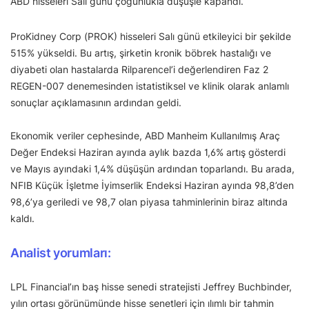
ABD hisseleri Salı günü çoğunlukla düşüşle kapandı.
ProKidney Corp (PROK) hisseleri Salı günü etkileyici bir şekilde
515% yükseldi. Bu artış, şirketin kronik böbrek hastalığı ve
diyabeti olan hastalarda Rilparencel’i değerlendiren Faz 2
REGEN-007 denemesinden istatistiksel ve klinik olarak anlamlı
sonuçlar açıklamasının ardından geldi.
Ekonomik veriler cephesinde, ABD Manheim Kullanılmış Araç
Değer Endeksi Haziran ayında aylık bazda 1,6% artış gösterdi
ve Mayıs ayındaki 1,4% düşüşün ardından toparlandı. Bu arada,
NFIB Küçük İşletme İyimserlik Endeksi Haziran ayında 98,8’den
98,6’ya geriledi ve 98,7 olan piyasa tahminlerinin biraz altında
kaldı.
Analist yorumları:
LPL Financial’ın baş hisse senedi stratejisti Jeffrey Buchbinder,
yılın ortası görünümünde hisse senetleri için ılımlı bir tahmin