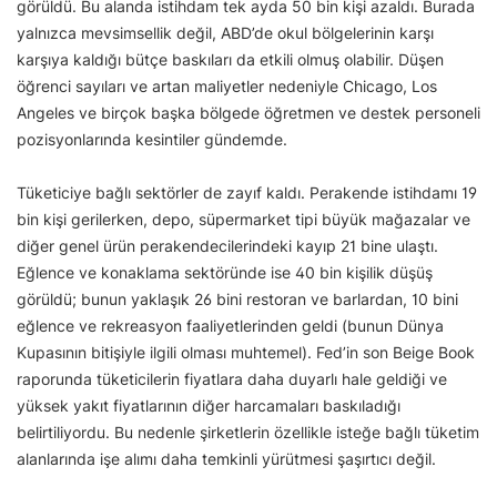
görüldü. Bu alanda istihdam tek ayda 50 bin kişi azaldı. Burada
yalnızca mevsimsellik değil, ABD’de okul bölgelerinin karşı
karşıya kaldığı bütçe baskıları da etkili olmuş olabilir. Düşen
öğrenci sayıları ve artan maliyetler nedeniyle Chicago, Los
Angeles ve birçok başka bölgede öğretmen ve destek personeli
pozisyonlarında kesintiler gündemde.
Tüketiciye bağlı sektörler de zayıf kaldı. Perakende istihdamı 19
bin kişi gerilerken, depo, süpermarket tipi büyük mağazalar ve
diğer genel ürün perakendecilerindeki kayıp 21 bine ulaştı.
Eğlence ve konaklama sektöründe ise 40 bin kişilik düşüş
görüldü; bunun yaklaşık 26 bini restoran ve barlardan, 10 bini
eğlence ve rekreasyon faaliyetlerinden geldi (bunun Dünya
Kupasının bitişiyle ilgili olması muhtemel). Fed’in son Beige Book
raporunda tüketicilerin fiyatlara daha duyarlı hale geldiği ve
yüksek yakıt fiyatlarının diğer harcamaları baskıladığı
belirtiliyordu. Bu nedenle şirketlerin özellikle isteğe bağlı tüketim
alanlarında işe alımı daha temkinli yürütmesi şaşırtıcı değil.