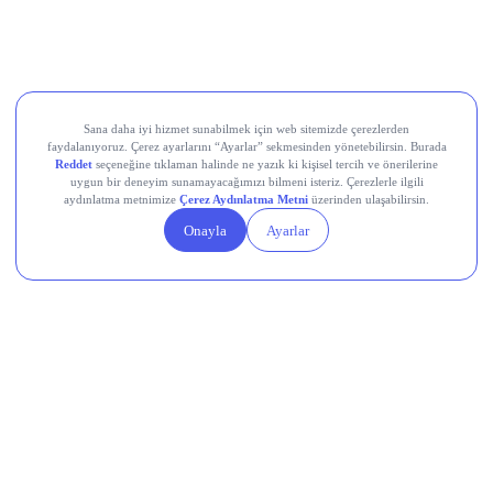
Devr-i Alem: Dünyada Neler Oluyor?