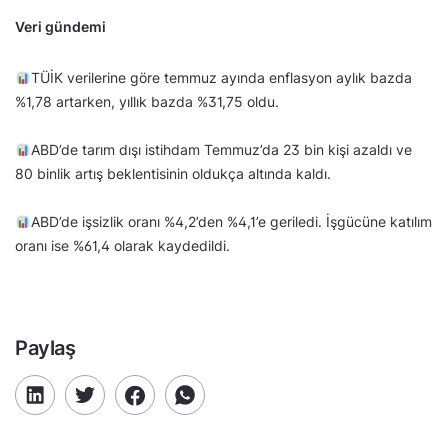
Veri gündemi
TÜİK verilerine göre temmuz ayında enflasyon aylık bazda
%1,78 artarken, yıllık bazda %31,75 oldu.
ABD’de tarım dışı istihdam Temmuz’da 23 bin kişi azaldı ve
80 binlik artış beklentisinin oldukça altında kaldı.
ABD’de işsizlik oranı %4,2’den %4,1’e geriledi. İşgücüne katılım
oranı ise %61,4 olarak kaydedildi.
Paylaş