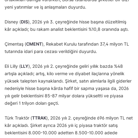
yeni yatırımlar ve iş anlaşmaları duyurdu.
Disney (
DIS
), 2026 yılı 3. çeyreğinde hisse başına düzeltilmiş
kâr açıkladı; bu rakam analist beklentisini %10,8 oranında aştı.
Çimentaş (
CMENT
), Rekabet Kurulu tarafından 37,4 milyon TL
tutarında idari para cezası verildiğini duyurdu.
Eli Lilly (
LLY
), 2026 yılı 2. çeyreğinde geliri yıllık bazda %48
artışla açıkladı; artış, kilo verme ve diyabet ilaçlarına yönelik
yüksek talepten kaynaklandı. Şirket, satın alımlarla ilgili giderler
nedeniyle hisse başına kârda hafif bir sapma yaşasa da, 2026
yılı gelir beklentisini 85-87 milyar dolara yükseltti ve piyasa
değeri 1 trilyon doları geçti.
Türk Traktör (
TTRAK
), 2026 yılı 2. çeyreğinde 696 milyon TL net
kâr açıkladı. Şirket ayrıca 2026 yılı iç piyasa traktör satış
beklentisini 8.000-10.000 adetten 8.500-10.000 adede