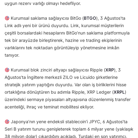
uygun rezerv varlığı olmayı hedefliyor.
Kurumsal saklama sağlayıcısı BitGo (
BTGO
), 3 Ağustos’ta
Link adlı yeni bir ürünü duyurdu. Link, kurumsal müşterilerin
çeşitli borsalardaki hesaplarını BitGo’nun saklama platformuyla
tek bir arayüzde birleştirerek, hazine ve trading ekiplerinin
varlıklarını tek noktadan görüntüleyip yönetmesine imkân
tanıyor.
Kurumsal blok zinciri altyapı sağlayıcısı Ripple (
XRP
), 3
Ağustos’ta İngiltere merkezli ZILO ve Licuido şirketlerine
stratejik yatırım yaptığını duyurdu. Var olan iş birliklerini hisse
ortaklığına dönüştüren bu adımla Ripple, XRP Ledger (
XRPL
)
üzerindeki sermaye piyasaları altyapısına düzenlenmiş transfer
acenteliği, ihraç ve teminat mobilitesi ekliyor.
Japonya’nın yene endeksli stablecoin’i JPYC, 6 Ağustos’ta
Seri B yatırım turunu genişleterek toplam 6 milyar yene (yaklaşık
38 milyon dolar) çıkardığını açıkladı. Turdaki en son yatırımcı,