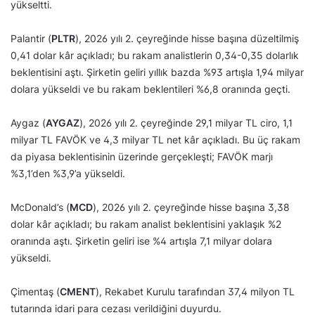
yükseltti.
Palantir (
PLTR
), 2026 yılı 2. çeyreğinde hisse başına düzeltilmiş
0,41 dolar kâr açıkladı; bu rakam analistlerin 0,34-0,35 dolarlık
beklentisini aştı. Şirketin geliri yıllık bazda %93 artışla 1,94 milyar
dolara yükseldi ve bu rakam beklentileri %6,8 oranında geçti.
Aygaz (
AYGAZ
), 2026 yılı 2. çeyreğinde 29,1 milyar TL ciro, 1,1
milyar TL FAVÖK ve 4,3 milyar TL net kâr açıkladı. Bu üç rakam
da piyasa beklentisinin üzerinde gerçekleşti; FAVÖK marjı
%3,1’den %3,9’a yükseldi.
McDonald’s (
MCD
), 2026 yılı 2. çeyreğinde hisse başına 3,38
dolar kâr açıkladı; bu rakam analist beklentisini yaklaşık %2
oranında aştı. Şirketin geliri ise %4 artışla 7,1 milyar dolara
yükseldi.
Çimentaş (
CMENT
), Rekabet Kurulu tarafından 37,4 milyon TL
tutarında idari para cezası verildiğini duyurdu.