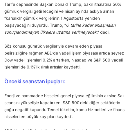
Tarife cephesinde Başkan Donald Trump, bakır ithalatına 50%
gümrük vergisi getirileceğini ve nisan ayında askıya alınan
“karşılıklı” gümrük vergilerinin 1 Ağustos’ta yeniden
başlayacağını duyurdu. Trump, “
O tarihe kadar anlaşmaları
sonuçlandırmayan ülkelere uzatma verilmeyecek
.” dedi.
Söz konusu gümrük vergileriyle
devam
eden piyasa
belirsizliğine rağmen ABD’de vadeli işlem piyasası artıda
seyret:
Dow vadeli işlemleri 0,2% artarken, Nasdaq ve S&P 500 vadeli
işlemleri de 0,1%’lik ılımlı artışlar kaydetti.
Önceki
seanstan ipuçları:
Enerji ve hammadde hisseleri genel piyasa eğiliminin aksine Salı
seansını yükselişle kapatırken, S&P 500’deki diğer sektörlerin
çoğu negatif kapandı. Temel tüketim, kamu hizmetleri ve finans
hisseleri en büyük kayıpları kaydetti.