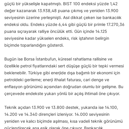
güçlü bir yükselişle kapatmıştı. BIST 100 endeksi yüzde 1,42
değer kazanarak 13.938,48 puana çıkmış ve yeniden 13.900
seviyesinin üzerine yerleşmişti. Asıl dikkat çeken ise bankacılık
endeksi oldu. Endeks yüzde 6,44 gibi güçlü bir primle 17.270,36
puana sıçrayarak ralliye öncülük etti. Gün içinde 14.125
seviyesine kadar yükselen endeks, risk iştahının belirgin
biçimde toparlandığını gösterdi.
Bugün ise Borsa İstanbul’un, küresel rahatlama rallisine ve
özellikle petrol fiyatlarındaki sert düşüşe güçlü bir tepki vermesi
beklenebilir. Türkiye gibi enerjide dışa bağımlı bir ekonomi için
petroldeki gerileme; enerji ithalat faturası, cari denge ve
enflasyon görünümü açısından doğrudan olumlu bir gelişme. Bu
çerçevede endekste yukarı yönlü bir açılış ihtimali öne çıkıyor.
Teknik açıdan 13.900 ve 13.800 destek, yukarıda ise 14.100,
14.200 ve 14.340 dirençleri izleniyor. 14.000 seviyesinin
yeniden ve kalıcı biçimde aşılması, kısa vadeli teknik görünümü
güçlendirecek ana eşik olarak öne çıkıyor. Bankacılık