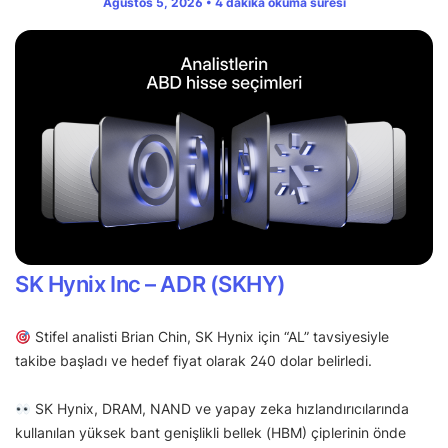
Ağustos 5, 2026 • 4 dakika okuma süresi
SK Hynix Inc – ADR (SKHY)
Stifel analisti Brian Chin, SK Hynix için “AL” tavsiyesiyle
takibe başladı ve hedef fiyat olarak 240 dolar belirledi.
SK Hynix, DRAM, NAND ve yapay zeka hızlandırıcılarında
kullanılan yüksek bant genişlikli bellek (HBM) çiplerinin önde