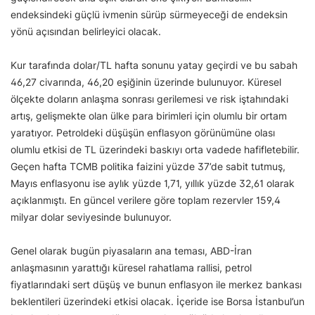
endeksindeki güçlü ivmenin sürüp sürmeyeceği de endeksin
yönü açısından belirleyici olacak.
Kur tarafında dolar/TL hafta sonunu yatay geçirdi ve bu sabah
46,27 civarında, 46,20 eşiğinin üzerinde bulunuyor. Küresel
ölçekte doların anlaşma sonrası gerilemesi ve risk iştahındaki
artış, gelişmekte olan ülke para birimleri için olumlu bir ortam
yaratıyor. Petroldeki düşüşün enflasyon görünümüne olası
olumlu etkisi de TL üzerindeki baskıyı orta vadede hafifletebilir.
Geçen hafta TCMB politika faizini yüzde 37’de sabit tutmuş,
Mayıs enflasyonu ise aylık yüzde 1,71, yıllık yüzde 32,61 olarak
açıklanmıştı. En güncel verilere göre toplam rezervler 159,4
milyar dolar seviyesinde bulunuyor.
Genel olarak bugün piyasaların ana teması, ABD-İran
anlaşmasının yarattığı küresel rahatlama rallisi, petrol
fiyatlarındaki sert düşüş ve bunun enflasyon ile merkez bankası
beklentileri üzerindeki etkisi olacak. İçeride ise Borsa İstanbul’un