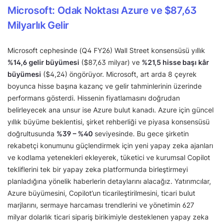
Microsoft: Odak Noktası Azure ve $87,63
Milyarlık Gelir
Microsoft cephesinde (Q4 FY26) Wall Street konsensüsü yıllık
%14,6 gelir büyümesi
($87,63 milyar) ve
%21,5 hisse başı kâr
büyümesi
($4,24) öngörüyor. Microsoft, art arda 8 çeyrek
boyunca hisse başına kazanç ve gelir tahminlerinin üzerinde
performans gösterdi. Hissenin fiyatlamasını doğrudan
belirleyecek ana unsur ise Azure bulut kanadı. Azure için güncel
yıllık büyüme beklentisi, şirket rehberliği ve piyasa konsensüsü
doğrultusunda
%39 – %40
seviyesinde. Bu gece şirketin
rekabetçi konumunu güçlendirmek için yeni yapay zeka ajanları
ve kodlama yetenekleri ekleyerek, tüketici ve kurumsal Copilot
tekliflerini tek bir yapay zeka platformunda birleştirmeyi
planladığına yönelik haberlerin detaylarını alacağız. Yatırımcılar,
Azure büyümesini, Copilot’un ticarileştirilmesini, ticari bulut
marjlarını, sermaye harcaması trendlerini ve yönetimin 627
milyar dolarlık ticari sipariş birikimiyle desteklenen yapay zeka