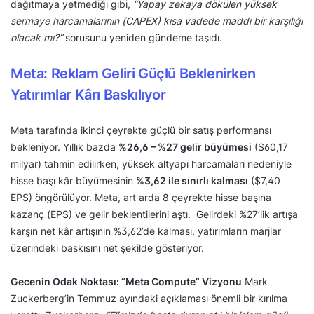
dağıtmaya yetmediği gibi,
“Yapay zekaya dökülen yüksek
sermaye harcamalarının (CAPEX) kısa vadede maddi bir karşılığı
olacak mı?”
sorusunu yeniden gündeme taşıdı.
Meta: Reklam Geliri Güçlü Beklenirken
Yatırımlar Kârı Baskılıyor
Meta tarafında ikinci çeyrekte güçlü bir satış performansı
bekleniyor. Yıllık bazda
%26,6 – %27 gelir büyümesi
($60,17
milyar) tahmin edilirken, yüksek altyapı harcamaları nedeniyle
hisse başı kâr büyümesinin
%3,62 ile sınırlı kalması
($7,40
EPS) öngörülüyor. Meta, art arda 8 çeyrekte hisse başına
kazanç (EPS) ve gelir beklentilerini aştı. Gelirdeki %27’lik artışa
karşın net kâr artışının %3,62’de kalması, yatırımların marjlar
üzerindeki baskısını net şekilde gösteriyor.
Gecenin Odak Noktası: “Meta Compute” Vizyonu
Mark
Zuckerberg’in Temmuz ayındaki açıklaması önemli bir kırılma