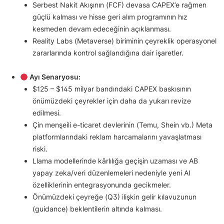
Serbest Nakit Akışının (FCF) devasa CAPEX’e rağmen
güçlü kalması ve hisse geri alım programının hız
kesmeden devam edeceğinin açıklanması.
Reality Labs (Metaverse) biriminin çeyreklik operasyonel
zararlarında kontrol sağlandığına dair işaretler.
Ayı Senaryosu:
$125 – $145 milyar bandındaki CAPEX baskısının
önümüzdeki çeyrekler için daha da yukarı revize
edilmesi.
Çin menşeili e-ticaret devlerinin (Temu, Shein vb.) Meta
platformlarındaki reklam harcamalarını yavaşlatması
riski.
Llama modellerinde kârlılığa geçişin uzaması ve AB
yapay zeka/veri düzenlemeleri nedeniyle yeni AI
özelliklerinin entegrasyonunda gecikmeler.
Önümüzdeki çeyreğe (Q3) ilişkin gelir kılavuzunun
(guidance) beklentilerin altında kalması.