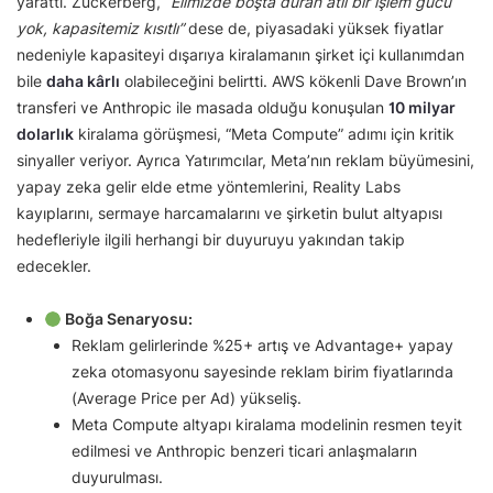
yarattı. Zuckerberg,
“Elimizde boşta duran atıl bir işlem gücü
yok, kapasitemiz kısıtlı”
dese de, piyasadaki yüksek fiyatlar
nedeniyle kapasiteyi dışarıya kiralamanın şirket içi kullanımdan
bile
daha kârlı
olabileceğini belirtti. AWS kökenli Dave Brown’ın
transferi ve Anthropic ile masada olduğu konuşulan
10 milyar
dolarlık
kiralama görüşmesi, “Meta Compute” adımı için kritik
sinyaller veriyor. Ayrıca Yatırımcılar, Meta’nın reklam büyümesini,
yapay zeka gelir elde etme yöntemlerini, Reality Labs
kayıplarını, sermaye harcamalarını ve şirketin bulut altyapısı
hedefleriyle ilgili herhangi bir duyuruyu yakından takip
edecekler.
Boğa Senaryosu:
Reklam gelirlerinde %25+ artış ve Advantage+ yapay
zeka otomasyonu sayesinde reklam birim fiyatlarında
(Average Price per Ad) yükseliş.
Meta Compute altyapı kiralama modelinin resmen teyit
edilmesi ve Anthropic benzeri ticari anlaşmaların
duyurulması.