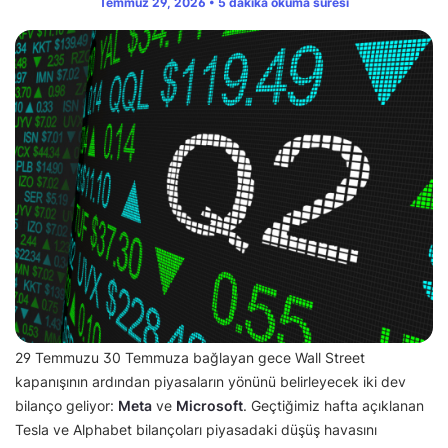
Temmuz 29, 2026 • 5 dakika okuma süresi
29 Temmuzu 30 Temmuza bağlayan gece Wall Street
kapanışının ardından piyasaların yönünü belirleyecek iki dev
bilanço geliyor:
Meta
ve
Microsoft
. Geçtiğimiz hafta açıklanan
Tesla ve Alphabet bilançoları piyasadaki düşüş havasını