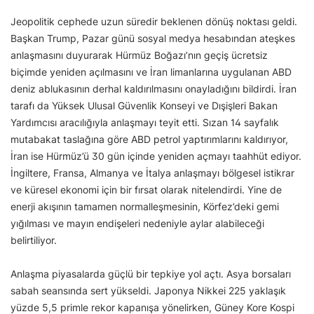
Jeopolitik cephede uzun süredir beklenen dönüş noktası geldi.
Başkan Trump, Pazar günü sosyal medya hesabından ateşkes
anlaşmasını duyurarak Hürmüz Boğazı’nın geçiş ücretsiz
biçimde yeniden açılmasını ve İran limanlarına uygulanan ABD
deniz ablukasının derhal kaldırılmasını onayladığını bildirdi. İran
tarafı da Yüksek Ulusal Güvenlik Konseyi ve Dışişleri Bakan
Yardımcısı aracılığıyla anlaşmayı teyit etti. Sızan 14 sayfalık
mutabakat taslağına göre ABD petrol yaptırımlarını kaldırıyor,
İran ise Hürmüz’ü 30 gün içinde yeniden açmayı taahhüt ediyor.
İngiltere, Fransa, Almanya ve İtalya anlaşmayı bölgesel istikrar
ve küresel ekonomi için bir fırsat olarak nitelendirdi. Yine de
enerji akışının tamamen normalleşmesinin, Körfez’deki gemi
yığılması ve mayın endişeleri nedeniyle aylar alabileceği
belirtiliyor.
Anlaşma piyasalarda güçlü bir tepkiye yol açtı. Asya borsaları
sabah seansında sert yükseldi. Japonya Nikkei 225 yaklaşık
yüzde 5,5 primle rekor kapanışa yönelirken, Güney Kore Kospi