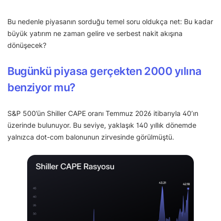
Bu nedenle piyasanın sorduğu temel soru oldukça net: Bu kadar
büyük yatırım ne zaman gelire ve serbest nakit akışına
dönüşecek?
Bugünkü piyasa gerçekten 2000 yılına
benziyor mu?
S&P 500’ün Shiller CAPE oranı Temmuz 2026 itibarıyla 40’ın
üzerinde bulunuyor. Bu seviye, yaklaşık 140 yıllık dönemde
yalnızca dot-com balonunun zirvesinde görülmüştü.