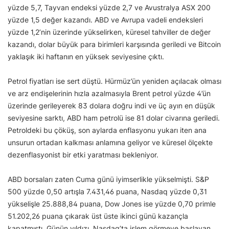
yüzde 5,7, Tayvan endeksi yüzde 2,7 ve Avustralya ASX 200
yüzde 1,5 değer kazandı. ABD ve Avrupa vadeli endeksleri
yüzde 1,2’nin üzerinde yükselirken, küresel tahviller de değer
kazandı, dolar büyük para birimleri karşısında geriledi ve Bitcoin
yaklaşık iki haftanın en yüksek seviyesine çıktı.
Petrol fiyatları ise sert düştü. Hürmüz’ün yeniden açılacak olması
ve arz endişelerinin hızla azalmasıyla Brent petrol yüzde 4’ün
üzerinde gerileyerek 83 dolara doğru indi ve üç ayın en düşük
seviyesine sarktı, ABD ham petrolü ise 81 dolar civarına geriledi.
Petroldeki bu çöküş, son aylarda enflasyonu yukarı iten ana
unsurun ortadan kalkması anlamına geliyor ve küresel ölçekte
dezenflasyonist bir etki yaratması bekleniyor.
ABD borsaları zaten Cuma günü iyimserlikle yükselmişti. S&P
500 yüzde 0,50 artışla 7.431,46 puana, Nasdaq yüzde 0,31
yükselişle 25.888,84 puana, Dow Jones ise yüzde 0,70 primle
51.202,26 puana çıkarak üst üste ikinci günü kazançla
kapatmıştı. Günün yıldızı, Nasdaq’ta işlem görmeye başlayan