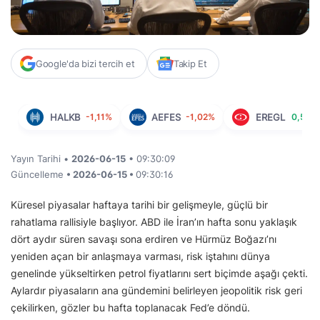
Google'da bizi tercih et
Takip Et
HALKB
-1,11%
AEFES
-1,02%
EREGL
0,57%
Yayın Tarihi •
2026-06-15
• 09:30:09
Güncelleme
• 2026-06-15 •
09:30:16
Küresel piyasalar haftaya tarihi bir gelişmeyle, güçlü bir
rahatlama rallisiyle başlıyor. ABD ile İran’ın hafta sonu yaklaşık
dört aydır süren savaşı sona erdiren ve Hürmüz Boğazı’nı
yeniden açan bir anlaşmaya varması, risk iştahını dünya
genelinde yükseltirken petrol fiyatlarını sert biçimde aşağı çekti.
Aylardır piyasaların ana gündemini belirleyen jeopolitik risk geri
çekilirken, gözler bu hafta toplanacak Fed’e döndü.