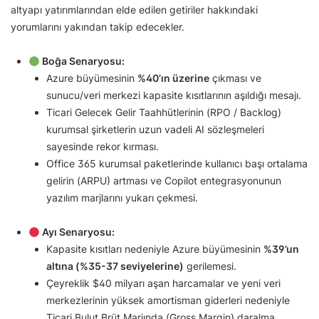
altyapı yatırımlarından elde edilen getiriler hakkındaki
yorumlarını yakından takip edecekler.
Boğa Senaryosu:
Azure büyümesinin
%40’ın üzerine
çıkması ve
sunucu/veri merkezi kapasite kısıtlarının aşıldığı mesajı.
Ticari Gelecek Gelir Taahhütlerinin (RPO / Backlog)
kurumsal şirketlerin uzun vadeli AI sözleşmeleri
sayesinde rekor kırması.
Office 365 kurumsal paketlerinde kullanıcı başı ortalama
gelirin (ARPU) artması ve Copilot entegrasyonunun
yazılım marjlarını yukarı çekmesi.
Ayı Senaryosu:
Kapasite kısıtları nedeniyle Azure büyümesinin
%39’un
altına (%35-37 seviyelerine)
gerilemesi.
Çeyreklik $40 milyarı aşan harcamalar ve yeni veri
merkezlerinin yüksek amortisman giderleri nedeniyle
Ticari Bulut Brüt Marjında (Gross Margin) daralma.