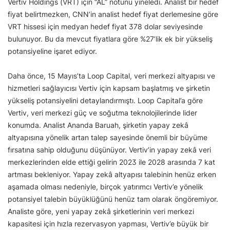
Vertiv Holdings (VRT) için “AL” notunu yineledi. Analist bir hedef
fiyat belirtmezken, CNN’in analist hedef fiyat derlemesine göre
VRT hissesi için medyan hedef fiyat 378 dolar seviyesinde
bulunuyor. Bu da mevcut fiyatlara göre %27’lik ek bir yükseliş
potansiyeline işaret ediyor.
Daha önce, 15 Mayıs’ta Loop Capital, veri merkezi altyapısı ve
hizmetleri sağlayıcısı Vertiv için kapsam başlatmış ve şirketin
yükseliş potansiyelini detaylandırmıştı. Loop Capital’a göre
Vertiv, veri merkezi güç ve soğutma teknolojilerinde lider
konumda. Analist Ananda Baruah, şirketin yapay zekâ
altyapısına yönelik artan talep sayesinde önemli bir büyüme
fırsatına sahip olduğunu düşünüyor. Vertiv’in yapay zekâ veri
merkezlerinden elde ettiği gelirin 2023 ile 2028 arasında 7 kat
artması bekleniyor. Yapay zekâ altyapısı talebinin henüz erken
aşamada olması nedeniyle, birçok yatırımcı Vertiv’e yönelik
potansiyel talebin büyüklüğünü henüz tam olarak öngöremiyor.
Analiste göre, yeni yapay zekâ şirketlerinin veri merkezi
kapasitesi için hızla rezervasyon yapması, Vertiv’e büyük bir