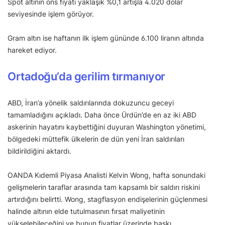
Spot altının ons fiyatı yaklaşık %0,1 artışla 4.020 dolar
seviyesinde işlem görüyor.
Gram altın ise haftanın ilk işlem gününde 6.100 liranın altında
hareket ediyor.
Ortadoğu’da gerilim tırmanıyor
ABD, İran’a yönelik saldırılarında dokuzuncu geceyi
tamamladığını açıkladı. Daha önce Ürdün’de en az iki ABD
askerinin hayatını kaybettiğini duyuran Washington yönetimi,
bölgedeki müttefik ülkelerin de dün yeni İran saldırıları
bildirildiğini aktardı.
OANDA Kıdemli Piyasa Analisti Kelvin Wong, hafta sonundaki
gelişmelerin taraflar arasında tam kapsamlı bir saldırı riskini
artırdığını belirtti. Wong, stagflasyon endişelerinin güçlenmesi
halinde altının elde tutulmasının fırsat maliyetinin
yükselebileceğini ve bunun fiyatlar üzerinde baskı