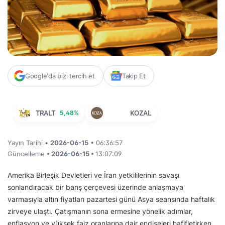
Google'da bizi tercih et
Takip Et
TRALT
5,48%
KOZAL
Yayın Tarihi •
2026-06-15
• 06:36:57
Güncelleme
• 2026-06-15 •
13:07:09
Amerika Birleşik Devletleri ve İran yetkililerinin savaşı
sonlandıracak bir barış çerçevesi üzerinde anlaşmaya
varmasıyla altın fiyatları pazartesi günü Asya seansında haftalık
zirveye ulaştı. Çatışmanın sona ermesine yönelik adımlar,
enflasyon ve yüksek faiz oranlarına dair endişeleri hafifletirken,