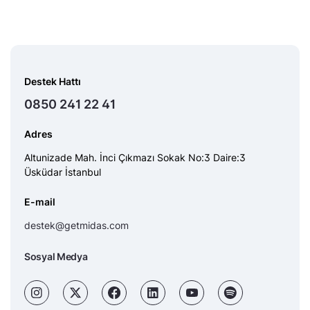
Destek Hattı
0850 241 22 41
Adres
Altunizade Mah. İnci Çıkmazı Sokak No:3 Daire:3
Üsküdar İstanbul
E-mail
destek@getmidas.com
Sosyal Medya